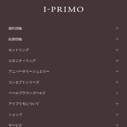
婚約指輪
婚約指輪 (エンゲージリング)
結婚指輪
婚約指輪一覧
結婚指輪 (マリッジリング)
セットリング
素材から選ぶ
結婚指輪一覧
セットリング
エタニティリング
プラチナ
フォルムから選ぶ
素材から選ぶ
セットリング一覧
エタニティリング
アニバーサリージュエリー
イエローゴールド
ストレートライン
プラチナ
セッティングから選ぶ
フォルムから選ぶ
素材から選ぶ
エタニティリング一覧
アニバーサリージュエリー
コンセプトシリーズ
ピンクゴールド
ウェーブライン
イエローゴールド
ソリテール
ストレートライン
スタイルから選ぶ
プラチナ
セッティングから選ぶ
素材から選ぶ
アニバーサリージュエリー一覧
コンセプトシリーズ
ペールブラウンゴールド
ペールブラウンゴールド
V字ライン
ピンクゴールド
ワンサイドメレ
ウェーブライン
シンプル
イエローゴールド
プレーン
価格帯から選ぶ
スタイルから選ぶ
プラチナ
ネックレス
コンビネーション
オリジンビリーフ
ペールブラウンゴールド
ダブルサイドメレ
アイプリモについて
V字ライン
フェミニン
ピンクゴールド
ワンメレ
50万円台～
シンプル
イエローゴールド
婚約指輪ガイド
ベビーリング
価格帯から選ぶ
フラワリー
コンビネーション
ラインメレ
モード
アイプリモについて
ペールブラウンゴールド
セベラルメレ
ショップ
40万円台～
フェミニン
ピンクゴールド
ファッションリング
50万円～
婚約指輪 人気ランキング
結婚指輪 人気ランキング
初空
エレガント
コンビネーション
ラインメレ
30万円台～
®
モード
パーソナルハンド診断
店舗一覧
ペールブラウンゴールド
ブレスレット
サービス
40万円～50万円