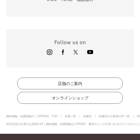
Follow us on
店舗のご案内
オンラインショップ
婚約指輪・結婚指輪の「I-PRIMO」TOP
店舗一覧
札幌店
札幌店のお客様の声一覧
4
40代女性のお客のお客様の声｜婚約指輪・結婚指輪はI-PRIMO 運命のリングが見つかるブライダルリング