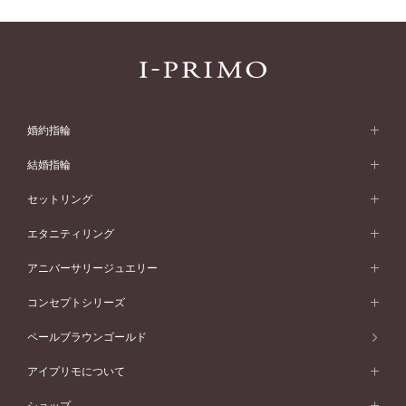
婚約指輪
婚約指輪 (エンゲージリング)
結婚指輪
婚約指輪一覧
結婚指輪 (マリッジリング)
セットリング
素材から選ぶ
結婚指輪一覧
セットリング
エタニティリング
プラチナ
フォルムから選ぶ
素材から選ぶ
セットリング一覧
エタニティリング
アニバーサリージュエリー
イエローゴールド
ストレートライン
プラチナ
セッティングから選ぶ
フォルムから選ぶ
素材から選ぶ
エタニティリング一覧
アニバーサリージュエリー
コンセプトシリーズ
ピンクゴールド
ウェーブライン
イエローゴールド
ソリテール
ストレートライン
スタイルから選ぶ
プラチナ
セッティングから選ぶ
素材から選ぶ
アニバーサリージュエリー一覧
コンセプトシリーズ
ペールブラウンゴールド
ペールブラウンゴールド
V字ライン
ピンクゴールド
ワンサイドメレ
ウェーブライン
シンプル
イエローゴールド
プレーン
価格帯から選ぶ
スタイルから選ぶ
プラチナ
ネックレス
コンビネーション
オリジンビリーフ
ペールブラウンゴールド
ダブルサイドメレ
アイプリモについて
V字ライン
フェミニン
ピンクゴールド
ワンメレ
50万円台～
シンプル
イエローゴールド
婚約指輪ガイド
ベビーリング
価格帯から選ぶ
フラワリー
コンビネーション
ラインメレ
モード
アイプリモについて
ペールブラウンゴールド
セベラルメレ
ショップ
40万円台～