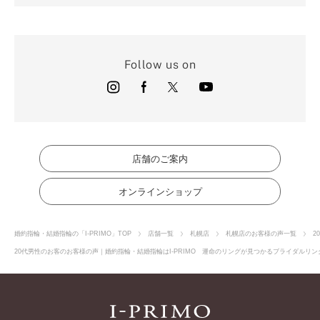
Follow us on
店舗のご案内
オンラインショップ
婚約指輪・結婚指輪の「I-PRIMO」TOP
店舗一覧
札幌店
札幌店のお客様の声一覧
2
20代男性のお客のお客様の声｜婚約指輪・結婚指輪はI-PRIMO 運命のリングが見つかるブライダルリング