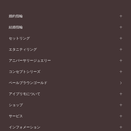
婚約指輪
婚約指輪 (エンゲージリング)
結婚指輪
婚約指輪一覧
結婚指輪 (マリッジリング)
セットリング
素材から選ぶ
結婚指輪一覧
セットリング
エタニティリング
プラチナ
フォルムから選ぶ
素材から選ぶ
セットリング一覧
エタニティリング
アニバーサリージュエリー
イエローゴールド
ストレートライン
プラチナ
セッティングから選ぶ
フォルムから選ぶ
素材から選ぶ
エタニティリング一覧
アニバーサリージュエリー
コンセプトシリーズ
ピンクゴールド
ウェーブライン
イエローゴールド
ソリテール
ストレートライン
スタイルから選ぶ
プラチナ
セッティングから選ぶ
素材から選ぶ
アニバーサリージュエリー一覧
コンセプトシリーズ
ペールブラウンゴールド
ペールブラウンゴールド
V字ライン
ピンクゴールド
ワンサイドメレ
ウェーブライン
シンプル
イエローゴールド
プレーン
価格帯から選ぶ
スタイルから選ぶ
プラチナ
ネックレス
コンビネーション
オリジンビリーフ
ペールブラウンゴールド
ダブルサイドメレ
アイプリモについて
V字ライン
フェミニン
ピンクゴールド
ワンメレ
50万円台～
シンプル
イエローゴールド
婚約指輪ガイド
ベビーリング
価格帯から選ぶ
フラワリー
コンビネーション
ラインメレ
モード
アイプリモについて
ペールブラウンゴールド
セベラルメレ
ショップ
40万円台～
フェミニン
ピンクゴールド
ファッションリング
50万円～
婚約指輪 人気ランキング
結婚指輪 人気ランキング
初空
エレガント
コンビネーション
ラインメレ
30万円台～
®
モード
パーソナルハンド診断
店舗一覧
ペールブラウンゴールド
ブレスレット
サービス
40万円～50万円
婚約ネックレス
エトワル
ゴージャス
20万円台～
エレガント
ピアス
30万円～40万円
デザインへのこだわり
プロポーズサポート
スワハ
北海道
インフォメーション
ダイヤモンドシェイプコレクション