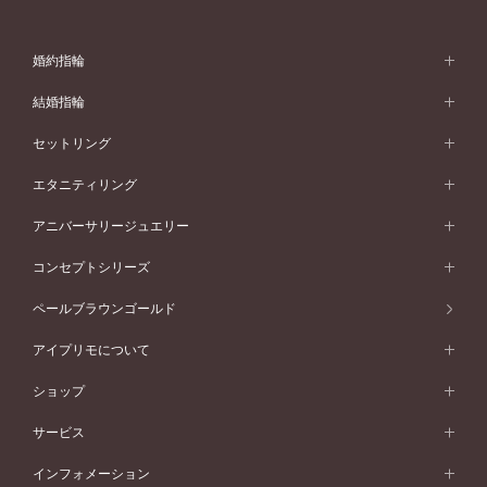
婚約指輪
婚約指輪 (エンゲージリング)
結婚指輪
婚約指輪一覧
結婚指輪 (マリッジリング)
セットリング
素材から選ぶ
結婚指輪一覧
セットリング
エタニティリング
プラチナ
フォルムから選ぶ
素材から選ぶ
セットリング一覧
エタニティリング
アニバーサリージュエリー
イエローゴールド
ストレートライン
プラチナ
セッティングから選ぶ
フォルムから選ぶ
素材から選ぶ
エタニティリング一覧
アニバーサリージュエリー
コンセプトシリーズ
ピンクゴールド
ウェーブライン
イエローゴールド
ソリテール
ストレートライン
スタイルから選ぶ
プラチナ
セッティングから選ぶ
素材から選ぶ
アニバーサリージュエリー一覧
コンセプトシリーズ
ペールブラウンゴールド
ペールブラウンゴールド
V字ライン
ピンクゴールド
ワンサイドメレ
ウェーブライン
シンプル
イエローゴールド
プレーン
価格帯から選ぶ
スタイルから選ぶ
プラチナ
ネックレス
コンビネーション
オリジンビリーフ
ペールブラウンゴールド
ダブルサイドメレ
アイプリモについて
V字ライン
フェミニン
ピンクゴールド
ワンメレ
50万円台～
シンプル
イエローゴールド
婚約指輪ガイド
ベビーリング
価格帯から選ぶ
フラワリー
コンビネーション
ラインメレ
モード
アイプリモについて
ペールブラウンゴールド
セベラルメレ
ショップ
40万円台～
フェミニン
ピンクゴールド
ファッションリング
50万円～
婚約指輪 人気ランキング
結婚指輪 人気ランキング
初空
エレガント
コンビネーション
ラインメレ
30万円台～
®
モード
パーソナルハンド診断
店舗一覧
ペールブラウンゴールド
ブレスレット
サービス
40万円～50万円
婚約ネックレス
エトワル
ゴージャス
20万円台～
エレガント
ピアス
30万円～40万円
デザインへのこだわり
プロポーズサポート
スワハ
北海道
インフォメーション
ダイヤモンドシェイプコレクション