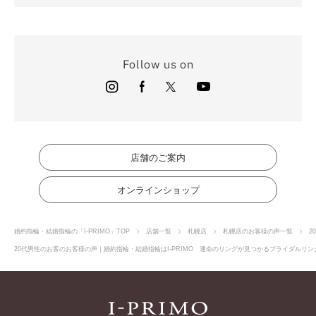
Follow us on
店舗のご案内
オンラインショップ
婚約指輪・結婚指輪の「I-PRIMO」TOP
店舗一覧
札幌店
札幌店のお客様の声一覧
2
20代男性のお客のお客様の声｜婚約指輪・結婚指輪はI-PRIMO 運命のリングが見つかるブライダルリング