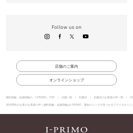
Follow us on
店舗のご案内
オンラインショップ
婚約指輪・結婚指輪の「I-PRIMO」TOP
店舗一覧
札幌店
札幌店のお客様の声一覧
3
30代男性のお客のお客様の声｜婚約指輪・結婚指輪はI-PRIMO 運命のリングが見つかるブライダルリング