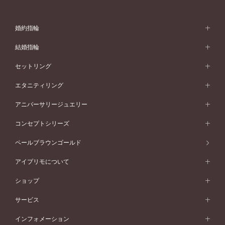
婚約指輪
婚約指輪 (エンゲージリング)
結婚指輪
婚約指輪一覧
結婚指輪 (マリッジリング)
セットリング
素材から選ぶ
結婚指輪一覧
セットリング
エタニティリング
プラチナ
フォルムから選ぶ
素材から選ぶ
セットリング一覧
エタニティリング
アニバーサリージュエリー
イエローゴールド
ストレートライン
プラチナ
セッティングから選ぶ
フォルムから選ぶ
素材から選ぶ
エタニティリング一覧
アニバーサリージュエリー
コンセプトシリーズ
ピンクゴールド
ウェーブライン
イエローゴールド
ソリテール
ストレートライン
スタイルから選ぶ
プラチナ
セッティングから選ぶ
素材から選ぶ
アニバーサリージュエリー一覧
コンセプトシリーズ
ペールブラウンゴールド
ペールブラウンゴールド
V字ライン
ピンクゴールド
ワンサイドメレ
ウェーブライン
シンプル
イエローゴールド
プレーン
価格帯から選ぶ
スタイルから選ぶ
プラチナ
ネックレス
コンビネーション
オリジンビリーフ
ペールブラウンゴールド
ダブルサイドメレ
アイプリモについて
V字ライン
フェミニン
ピンクゴールド
ワンメレ
50万円台～
シンプル
イエローゴールド
婚約指輪ガイド
ベビーリング
価格帯から選ぶ
フラワリー
コンビネーション
ラインメレ
モード
アイプリモについて
ペールブラウンゴールド
セベラルメレ
ショップ
40万円台～
フェミニン
ピンクゴールド
ファッションリング
50万円～
婚約指輪 人気ランキング
結婚指輪 人気ランキング
初空
エレガント
コンビネーション
ラインメレ
30万円台～
®
モード
パーソナルハンド診断
店舗一覧
ペールブラウンゴールド
ブレスレット
サービス
40万円～50万円
婚約ネックレス
エトワル
ゴージャス
20万円台～
エレガント
ピアス
30万円～40万円
デザインへのこだわり
プロポーズサポート
スワハ
北海道
インフォメーション
ダイヤモンドシェイプコレクション