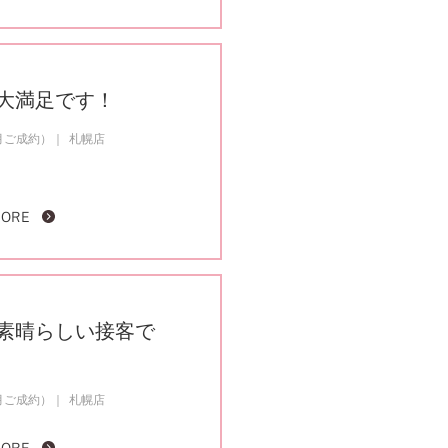
大満足です！
5月ご成約）
札幌店
MORE
素晴らしい接客で
5月ご成約）
札幌店