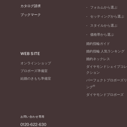
プラチナ
カタログ請求
フォルムから選ぶ
イエローゴールド
ブックマーク
ストレートライン
セッティングから選ぶ
ピンクゴールド
ウェーブライン
ソリテール
ペールブラウンゴール
スタイルから選ぶ
V字ライン
ワンサイドメレ
コンビネーション
シンプル
価格帯から選ぶ
ダブルサイドメレ
フェミニン
50万円台～
ラインメレ
婚約指輪ガイド
モード
40万円台～
婚約指輪 人気ランキング
エレガント
WEB SITE
30万円台～
婚約ネックレス
ゴージャス
20万円台～
オンラインショップ
ダイヤモンドシェイプコレ
10万円台～
プロポーズ準備室
クション
結婚のきもち準備室
パーフェクトプロポーズリ
®
ング
ダイヤモンドプロポーズ
お問い合わせ専用
0120-622-630