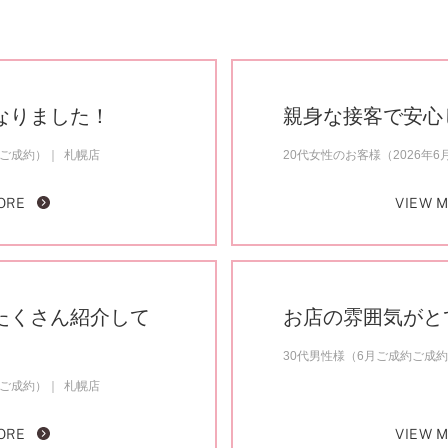
なりました！
親身な接客で安心
月ご成約）
札幌店
20代女性のお客様（2026年
ORE
VIEW 
たくさん紹介して
お店の雰囲気がと
30代男性様（6月ご成約ご成
月ご成約）
札幌店
ORE
VIEW 