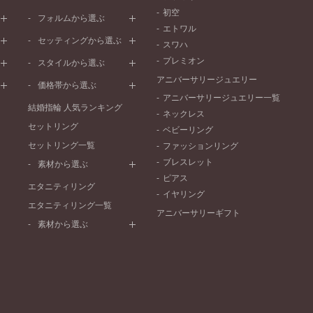
初空
プラチナ
フォルムから選ぶ
エトワル
イエローゴールド
ストレートライン
セッティングから選ぶ
スワハ
ピンクゴールド
ウェーブライン
プレーン
プレミオン
ド
ペールブラウンゴールド
スタイルから選ぶ
V字ライン
ワンメレ
コンビネーション
アニバーサリージュエリー
シンプル
価格帯から選ぶ
セベラルメレ
フェミニン
アニバーサリージュエリー一覧
50万円～
ラインメレ
結婚指輪 人気ランキング
モード
ネックレス
40万円～50万円
セットリング
エレガント
ベビーリング
30万円～40万円
セットリング一覧
ゴージャス
ファッションリング
20万円～30万円
ブレスレット
素材から選ぶ
10万円～20万円
ピアス
プラチナ
エタニティリング
イヤリング
イエローゴールド
エタニティリング一覧
アニバーサリーギフト
ピンクゴールド
素材から選ぶ
ペールブラウンゴールド
プラチナ
コンビネーション
イエローゴールド
ピンクゴールド
ペールブラウンゴールド