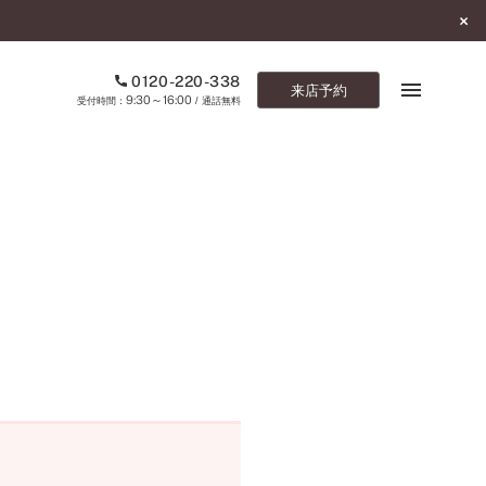
0120-220-338
来店予約
9:30～16:00
受付時間：
/ 通話無料
ブックマーク
ONLINE SHOP
ご来店予約
予約専用ダイヤル
0120-220-338
9:30～16:00
（受付時間：
・通話無料）
カタログ請求
お問い合わせ