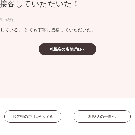
接客していただいた！
ミスダイヤモンド&バースストー
イダルアイテム
9月ご成約）
している。 とても丁寧に接客していただいた。
ポーズサポート
札幌店の店舗詳細へ
ップ
一覧
店予約について
お客様の声 TOPへ戻る
札幌店の一覧へ