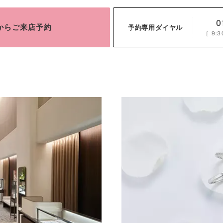
0
bからご来店予約
予約専用ダイヤル
［
9:3