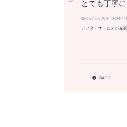
とても丁寧に
プロ
ペールブラウンゴールド
ン
ブラ
30代女性のお客様（2024年
コンセプトシリーズ
アフターサービスが充実
プロ
オリジンビリーフ
フラワリー
初空
ショ
エトワル
店舗
スワハ
ご来
プレミオン
BACK