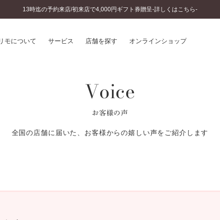
13時迄の予約来店/初来店で4,000円ギフト券贈呈-詳しくはこちら-
リモについて
サービス
店舗を探す
オンラインショップ
Voice
プリモについて
婚約指輪とは
結婚指輪とは
®
ソナルハンド診断
セットリングとは
お客様の声
インへのこだわり
エタニティリングとは
へのこだわり
全国の店舗に届いた、お客様からの嬉しい声をご紹介します
涯のメンテナンス
ニュース一覧
に店舗がある
お客様の声
SWEET STORIES
ビス
ショップブログ
ターサービス
コラム
入方法・仕上げ日数
よくあるご質問