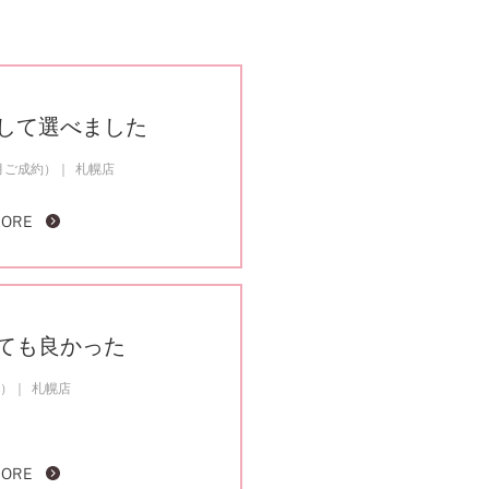
して選べました
6月ご成約）
札幌店
MORE
ても良かった
約）
札幌店
MORE