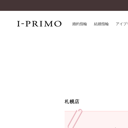
婚約指輪
結婚指輪
アイプ
婚約指輪一覧
アイ
結婚指輪一覧
パー
セットリング一覧
デザ
エタニティリング一覧
品質
アニバーサリージュエリー一覧
一生
近く
コレクション
札幌店
®
パーフェクトプロポーズリング
サー
ダイヤモンドプロポーズ
アフ
婚約ネックレス
ご購
ダイヤモンドシェイプコレクション