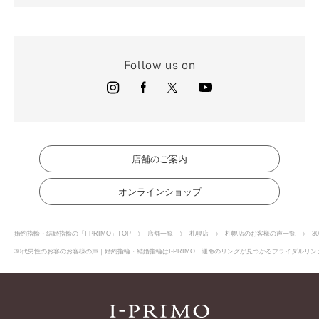
Follow us on
店舗のご案内
オンラインショップ
婚約指輪・結婚指輪の「I-PRIMO」TOP
店舗一覧
札幌店
札幌店のお客様の声一覧
3
30代男性のお客のお客様の声｜婚約指輪・結婚指輪はI-PRIMO 運命のリングが見つかるブライダルリング