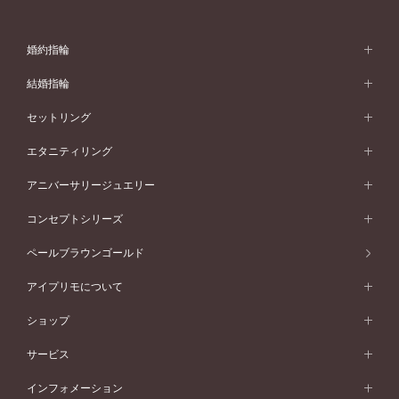
婚約指輪
婚約指輪 (エンゲージリング)
結婚指輪
婚約指輪一覧
結婚指輪 (マリッジリング)
セットリング
素材から選ぶ
結婚指輪一覧
セットリング
エタニティリング
プラチナ
フォルムから選ぶ
素材から選ぶ
セットリング一覧
エタニティリング
アニバーサリージュエリー
イエローゴールド
ストレートライン
プラチナ
セッティングから選ぶ
フォルムから選ぶ
素材から選ぶ
エタニティリング一覧
アニバーサリージュエリー
コンセプトシリーズ
ピンクゴールド
ウェーブライン
イエローゴールド
ソリテール
ストレートライン
スタイルから選ぶ
プラチナ
セッティングから選ぶ
素材から選ぶ
アニバーサリージュエリー一覧
コンセプトシリーズ
ペールブラウンゴールド
ペールブラウンゴールド
V字ライン
ピンクゴールド
ワンサイドメレ
ウェーブライン
シンプル
イエローゴールド
プレーン
価格帯から選ぶ
スタイルから選ぶ
プラチナ
ネックレス
コンビネーション
オリジンビリーフ
ペールブラウンゴールド
ダブルサイドメレ
アイプリモについて
V字ライン
フェミニン
ピンクゴールド
ワンメレ
50万円台～
シンプル
イエローゴールド
婚約指輪ガイド
ベビーリング
価格帯から選ぶ
フラワリー
コンビネーション
ラインメレ
モード
アイプリモについて
ペールブラウンゴールド
セベラルメレ
ショップ
40万円台～
フェミニン
ピンクゴールド
ファッションリング
50万円～
婚約指輪 人気ランキング
結婚指輪 人気ランキング
初空
エレガント
コンビネーション
ラインメレ
30万円台～
®
モード
パーソナルハンド診断
店舗一覧
ペールブラウンゴールド
ブレスレット
サービス
40万円～50万円
婚約ネックレス
エトワル
ゴージャス
20万円台～
エレガント
ピアス
30万円～40万円
デザインへのこだわり
プロポーズサポート
スワハ
北海道
インフォメーション
ダイヤモンドシェイプコレクション