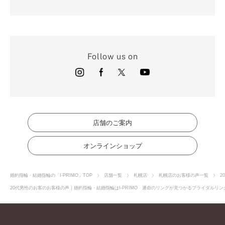
Follow us on
店舗のご案内
オンラインショップ
婚約指輪・結婚指輪の「I-PRIMO」TOP
店舗一覧
札幌店
札幌店のお客様の声一覧
2
20代男性のお客のお客様の声｜婚約指輪・結婚指輪はI-PRIMO 運命のリングが見つかるブライダルリング