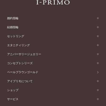
婚約指輪
婚約指輪 (エンゲージリング)
結婚指輪
婚約指輪一覧
結婚指輪 (マリッジリング)
セットリング
素材から選ぶ
結婚指輪一覧
セットリング
エタニティリング
プラチナ
フォルムから選ぶ
素材から選ぶ
セットリング一覧
エタニティリング
アニバーサリージュエリー
イエローゴールド
ストレートライン
プラチナ
セッティングから選ぶ
フォルムから選ぶ
素材から選ぶ
エタニティリング一覧
アニバーサリージュエリー
コンセプトシリーズ
ピンクゴールド
ウェーブライン
イエローゴールド
ソリテール
ストレートライン
スタイルから選ぶ
プラチナ
セッティングから選ぶ
素材から選ぶ
アニバーサリージュエリー一覧
コンセプトシリーズ
ペールブラウンゴールド
ペールブラウンゴールド
V字ライン
ピンクゴールド
ワンサイドメレ
ウェーブライン
シンプル
イエローゴールド
プレーン
価格帯から選ぶ
スタイルから選ぶ
プラチナ
ネックレス
コンビネーション
オリジンビリーフ
ペールブラウンゴールド
ダブルサイドメレ
アイプリモについて
V字ライン
フェミニン
ピンクゴールド
ワンメレ
50万円台～
シンプル
イエローゴールド
婚約指輪ガイド
ベビーリング
価格帯から選ぶ
フラワリー
コンビネーション
ラインメレ
モード
アイプリモについて
ペールブラウンゴールド
セベラルメレ
ショップ
40万円台～
フェミニン
ピンクゴールド
ファッションリング
50万円～
婚約指輪 人気ランキング
結婚指輪 人気ランキング
初空
エレガント
コンビネーション
ラインメレ
30万円台～
®
モード
パーソナルハンド診断
店舗一覧
ペールブラウンゴールド
ブレスレット
サービス
40万円～50万円
婚約ネックレス
エトワル
ゴージャス
20万円台～
エレガント
ピアス