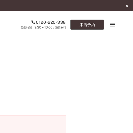
0120-220-338
来店予約
9:30～16:00
受付時間：
/ 通話無料
ブックマーク
ONLINE SHOP
ご来店予約
予約専用ダイヤル
0120-220-338
9:30～16:00
（受付時間：
・通話無料）
カタログ請求
お問い合わせ