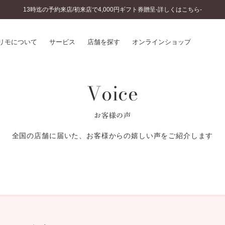
13時迄の予約来店/初来店で4,000円ギフト券贈呈-詳しくはこちら-
リモについて
サービス
店舗を探す
オンラインショップ
Voice
プリモについて
婚約指輪とは
結婚指輪とは
®
ソナルハンド診断
セットリングとは
お客様の声
インへのこだわり
エタニティリングとは
へのこだわり
全国の店舗に届いた、お客様からの嬉しい声をご紹介します
涯のメンテナンス
ニュース一覧
に店舗がある
お客様の声
SWEET STORIES
ビス
ショップブログ
ターサービス
コラム
入方法・仕上げ日数
よくあるご質問