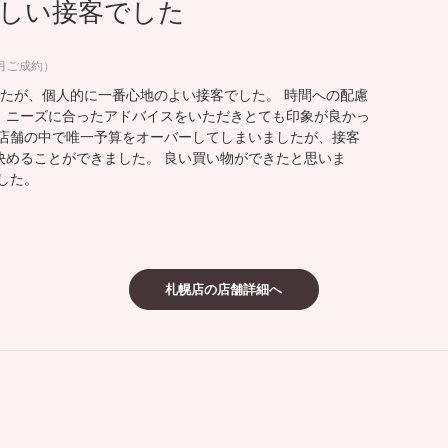
しい接客でした
ミスダイヤモンド&バースストー
イダルアイテム
2月ご成約）
したが、個人的に一番心地のよい接客でした。 時間への配慮
ポーズサポート
、ニーズに合ったアドバイスをいただきとても印象が良かっ
た店舗の中で唯一予算をオーバーしてしまいましたが、接客
決めることができました。 良い買い物ができたと思いま
ップ
した。
一覧
店予約について
札幌店の店舗詳細へ