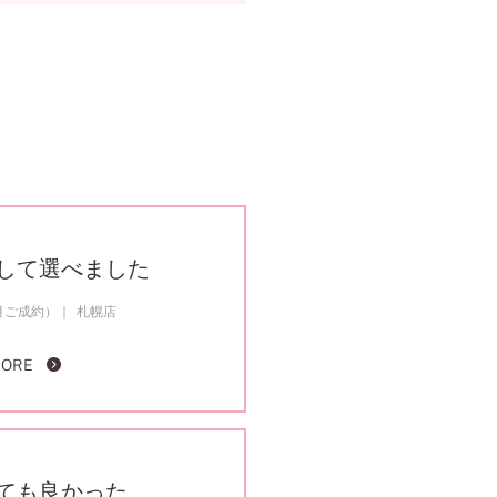
して選べました
6月ご成約）
札幌店
MORE
ても良かった