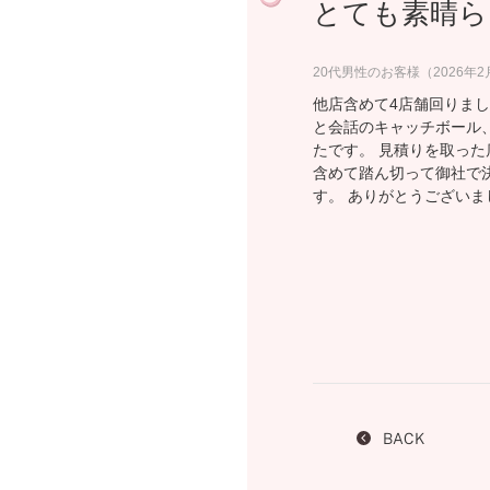
とても素晴ら
プロ
ペールブラウンゴールド
ン
ブラ
20代男性のお客様（2026年
コンセプトシリーズ
他店含めて4店舗回りま
プロ
オリジンビリーフ
と会話のキャッチボール
たです。 見積りを取っ
フラワリー
含めて踏ん切って御社で
初空
ショ
す。 ありがとうございま
エトワル
店舗
スワハ
ご来
プレミオン
BACK