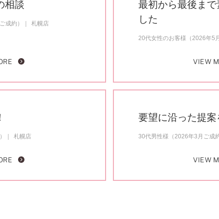
の相談
最初から最後まで
した
月ご成約）
札幌店
20代女性のお客様（2026年
ORE
VIEW 
！
要望に沿った提案
約）
札幌店
30代男性様（2026年3月ご成
ORE
VIEW 