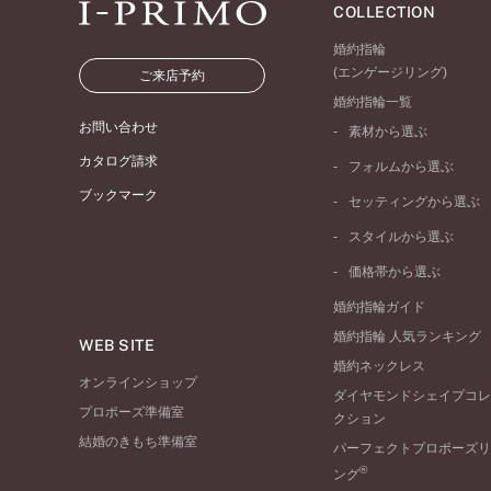
COLLECTION
婚約指輪
(エンゲージリング)
ご来店予約
婚約指輪一覧
お問い合わせ
素材から選ぶ
プラチナ
カタログ請求
フォルムから選ぶ
イエローゴールド
ブックマーク
ストレートライン
セッティングから選ぶ
ピンクゴールド
ウェーブライン
ソリテール
ペールブラウンゴール
スタイルから選ぶ
V字ライン
ワンサイドメレ
コンビネーション
シンプル
価格帯から選ぶ
ダブルサイドメレ
フェミニン
50万円台～
ラインメレ
婚約指輪ガイド
モード
40万円台～
婚約指輪 人気ランキング
エレガント
WEB SITE
30万円台～
婚約ネックレス
ゴージャス
20万円台～
オンラインショップ
ダイヤモンドシェイプコレ
10万円台～
プロポーズ準備室
クション
結婚のきもち準備室
パーフェクトプロポーズリ
®
ング