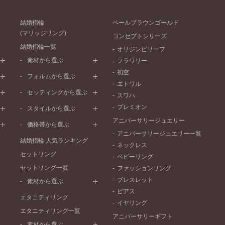
結婚指輪
ペールブラウンゴールド
(マリッジリング)
コンセプトシリーズ
結婚指輪一覧
オリジンビリーフ
素材から選ぶ
フラワリー
初空
プラチナ
フォルムから選ぶ
エトワル
イエローゴールド
ストレートライン
セッティングから選ぶ
スワハ
ピンクゴールド
ウェーブライン
プレーン
プレミオン
ド
ペールブラウンゴールド
スタイルから選ぶ
V字ライン
ワンメレ
コンビネーション
アニバーサリージュエリー
シンプル
価格帯から選ぶ
セベラルメレ
フェミニン
アニバーサリージュエリー一覧
50万円～
ラインメレ
結婚指輪 人気ランキング
モード
ネックレス
40万円～50万円
セットリング
エレガント
ベビーリング
30万円～40万円
セットリング一覧
ゴージャス
ファッションリング
20万円～30万円
ブレスレット
素材から選ぶ
10万円～20万円
ピアス
プラチナ
エタニティリング
イヤリング
イエローゴールド
エタニティリング一覧
アニバーサリーギフト
ピンクゴールド
素材から選ぶ