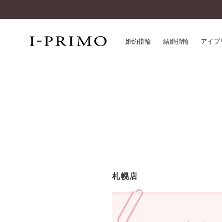
婚約指輪
結婚指輪
アイプ
婚約指輪一覧
アイ
結婚指輪一覧
パー
セットリング一覧
デザ
エタニティリング一覧
品質
アニバーサリージュエリー一覧
一生
近く
コレクション
札幌店
®
パーフェクトプロポーズリング
サー
ダイヤモンドプロポーズ
アフ
婚約ネックレス
ご購
ダイヤモンドシェイプコレクション