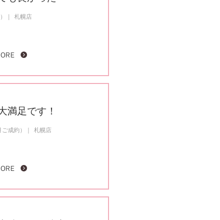
約）
札幌店
MORE
大満足です！
5月ご成約）
札幌店
MORE