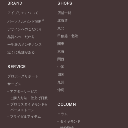
BRAND
SHOPS
アイプリモについて
店舗一覧
®
北海道
パーソナルハンド診断
東北
デザインへのこだわり
甲信越・北陸
品質へのこだわり
関東
一生涯のメンテナンス
東海
近くに店舗がある
関西
SERVICE
中国
四国
プロポーズサポート
九州
サービス
沖縄
アフターサービス
ご購入方法・仕上げ日数
COLUMN
プロミスダイヤモンド&
バースストーン
コラム
ブライダルアイテム
ダイヤモンド