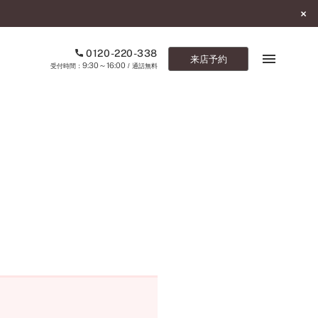
0120-220-338
来店予約
9:30～16:00
受付時間：
/ 通話無料
ブックマーク
ONLINE SHOP
ご来店予約
予約専用ダイヤル
0120-220-338
9:30～16:00
（受付時間：
・通話無料）
カタログ請求
お問い合わせ