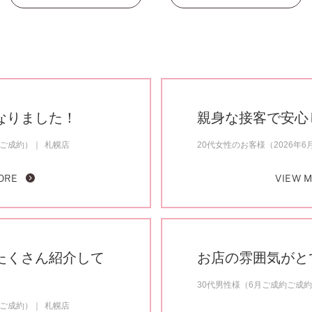
なりました！
親身な接客で安心
月ご成約）
札幌店
20代女性のお客様（2026年
ORE
VIEW 
たくさん紹介して
お店の雰囲気がと
30代男性様（6月ご成約ご成
月ご成約）
札幌店