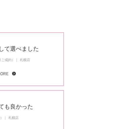
して選べました
6月ご成約）
札幌店
MORE
ても良かった
約）
札幌店