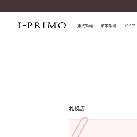
婚約指輪
結婚指輪
アイプ
婚約指輪一覧
アイ
結婚指輪一覧
パー
セットリング一覧
デザ
エタニティリング一覧
品質
アニバーサリージュエリー一覧
一生
近く
コレクション
札幌店
®
パーフェクトプロポーズリング
サー
ダイヤモンドプロポーズ
アフ
婚約ネックレス
ご購
ダイヤモンドシェイプコレクション