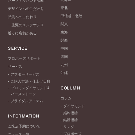
パーソナルハンド診断
東北
デザインへのこだわり
甲信越・北陸
品質へのこだわり
関東
一生涯のメンテナンス
東海
近くに店舗がある
関西
SERVICE
中国
四国
プロポーズサポート
九州
サービス
沖縄
アフターサービス
ご購入方法・仕上げ日数
COLUMN
プロミスダイヤモンド&
バースストーン
コラム
ブライダルアイテム
ダイヤモンド
婚約指輪
INFORMATION
結婚指輪
ご来店予約について
リング
プロポーズ
ニュース一覧