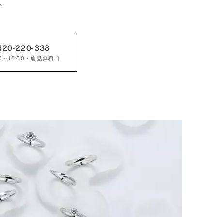
。
120-220-338
0～16:00
・通話無料 ］