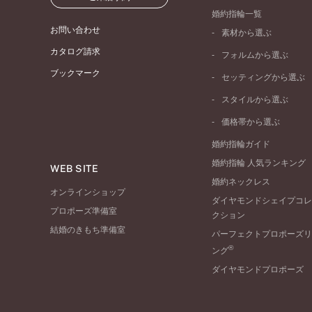
婚約指輪一覧
お問い合わせ
素材から選ぶ
プラチナ
カタログ請求
フォルムから選ぶ
イエローゴールド
ブックマーク
ストレートライン
セッティングから選ぶ
ピンクゴールド
ウェーブライン
ソリテール
ペールブラウンゴール
スタイルから選ぶ
V字ライン
ワンサイドメレ
コンビネーション
シンプル
価格帯から選ぶ
ダブルサイドメレ
フェミニン
50万円台～
ラインメレ
婚約指輪ガイド
モード
40万円台～
婚約指輪 人気ランキング
エレガント
WEB SITE
30万円台～
婚約ネックレス
ゴージャス
20万円台～
オンラインショップ
ダイヤモンドシェイプコレ
10万円台～
プロポーズ準備室
クション
結婚のきもち準備室
パーフェクトプロポーズリ
®
ング
ダイヤモンドプロポーズ