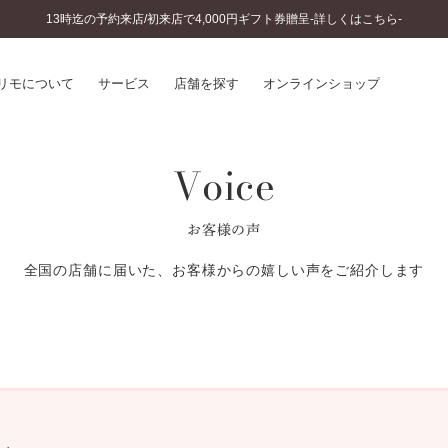
13時迄の予約来店/初来店で4,000円ギフト券贈呈-詳しくはこちら-
リモについて
サービス
店舗を探す
オンラインショップ
Voice
プリモについて
婚約指輪とは
結婚指輪とは
®
ソナルハンド診断
セットリングとは
お客様の声
インへのこだわり
エタニティリングとは
へのこだわり
全国の店舗に届いた、お客様からの嬉しい声をご紹介します
涯のメンテナンス
ニュース一覧
に店舗がある
お客様の声
SWEET STORIES
ビス
ショップブログ
ターサービス
コラム
入方法・仕上げ日数
よくあるご質問