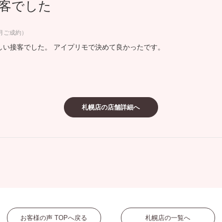
客でした
ミスダイヤモンド&バースストー
イダルアイテム
1月ご成約）
しい接客でした。 アイプリモで決めて良かったです。
ポーズサポート
ップ
一覧
札幌店の店舗詳細へ
店予約について
お客様の声 TOPへ戻る
札幌店の一覧へ