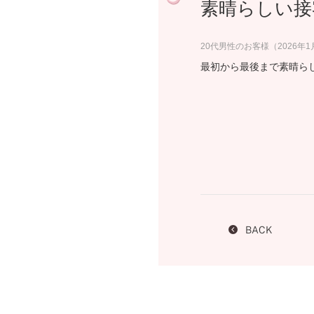
素晴らしい接
プロ
ペールブラウンゴールド
ン
ブラ
20代男性のお客様（2026年
コンセプトシリーズ
最初から最後まで素晴ら
プロ
オリジンビリーフ
フラワリー
初空
ショ
エトワル
店舗
スワハ
ご来
プレミオン
BACK