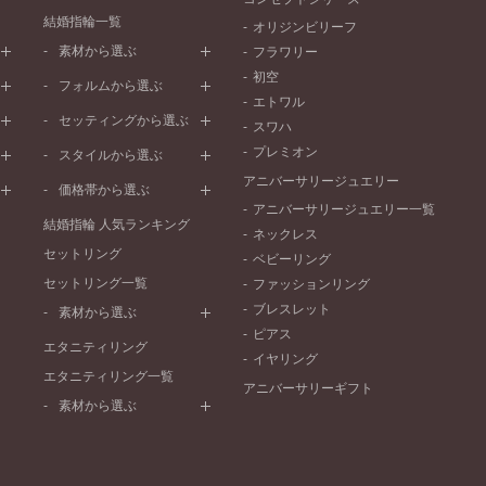
結婚指輪一覧
オリジンビリーフ
素材から選ぶ
フラワリー
初空
プラチナ
フォルムから選ぶ
エトワル
イエローゴールド
ストレートライン
セッティングから選ぶ
スワハ
ピンクゴールド
ウェーブライン
プレーン
プレミオン
ド
ペールブラウンゴールド
スタイルから選ぶ
V字ライン
ワンメレ
コンビネーション
アニバーサリージュエリー
シンプル
価格帯から選ぶ
セベラルメレ
フェミニン
アニバーサリージュエリー一覧
50万円～
ラインメレ
結婚指輪 人気ランキング
モード
ネックレス
40万円～50万円
セットリング
エレガント
ベビーリング
30万円～40万円
セットリング一覧
ゴージャス
ファッションリング
20万円～30万円
ブレスレット
素材から選ぶ
10万円～20万円
ピアス
プラチナ
エタニティリング
イヤリング
イエローゴールド
エタニティリング一覧
アニバーサリーギフト
ピンクゴールド
素材から選ぶ
ペールブラウンゴールド
プラチナ
コンビネーション
イエローゴールド
ピンクゴールド