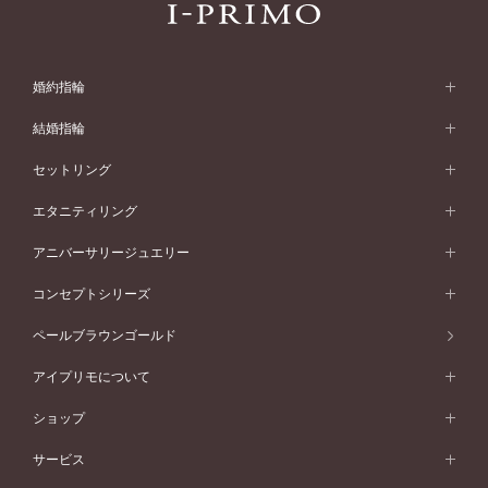
婚約指輪
婚約指輪 (エンゲージリング)
結婚指輪
婚約指輪一覧
結婚指輪 (マリッジリング)
セットリング
素材から選ぶ
結婚指輪一覧
セットリング
エタニティリング
プラチナ
フォルムから選ぶ
素材から選ぶ
セットリング一覧
エタニティリング
アニバーサリージュエリー
イエローゴールド
ストレートライン
プラチナ
セッティングから選ぶ
フォルムから選ぶ
素材から選ぶ
エタニティリング一覧
アニバーサリージュエリー
コンセプトシリーズ
ピンクゴールド
ウェーブライン
イエローゴールド
ソリテール
ストレートライン
スタイルから選ぶ
プラチナ
セッティングから選ぶ
素材から選ぶ
アニバーサリージュエリー一覧
コンセプトシリーズ
ペールブラウンゴールド
ペールブラウンゴールド
V字ライン
ピンクゴールド
ワンサイドメレ
ウェーブライン
シンプル
イエローゴールド
プレーン
価格帯から選ぶ
スタイルから選ぶ
プラチナ
ネックレス
コンビネーション
オリジンビリーフ
ペールブラウンゴールド
ダブルサイドメレ
アイプリモについて
V字ライン
フェミニン
ピンクゴールド
ワンメレ
50万円台～
シンプル
イエローゴールド
婚約指輪ガイド
ベビーリング
価格帯から選ぶ
フラワリー
コンビネーション
ラインメレ
モード
アイプリモについて
ペールブラウンゴールド
セベラルメレ
ショップ
40万円台～
フェミニン
ピンクゴールド
ファッションリング
50万円～
婚約指輪 人気ランキング
結婚指輪 人気ランキング
初空
エレガント
コンビネーション
ラインメレ
30万円台～
®
モード
パーソナルハンド診断
店舗一覧
ペールブラウンゴールド
ブレスレット
サービス
40万円～50万円
婚約ネックレス
エトワル
ゴージャス
20万円台～
エレガント