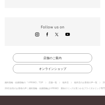
Follow us on
店舗のご案内
オンラインショップ
婚約指輪・結婚指輪の「I-PRIMO」TOP
店舗一覧
福井店
福井店のお客様の声一覧
2
20代/女性のお客様の声｜婚約指輪・結婚指輪はI-PRIMO 運命のリングが見つかるブライダルリング専門店