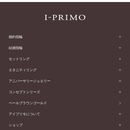
婚約指輪
婚約指輪 (エンゲージリング)
結婚指輪
婚約指輪一覧
結婚指輪 (マリッジリング)
セットリング
素材から選ぶ
結婚指輪一覧
セットリング
エタニティリング
プラチナ
フォルムから選ぶ
素材から選ぶ
セットリング一覧
エタニティリング
アニバーサリージュエリー
イエローゴールド
ストレートライン
プラチナ
セッティングから選ぶ
フォルムから選ぶ
素材から選ぶ
エタニティリング一覧
アニバーサリージュエリー
コンセプトシリーズ
ピンクゴールド
ウェーブライン
イエローゴールド
ソリテール
ストレートライン
スタイルから選ぶ
プラチナ
セッティングから選ぶ
素材から選ぶ
アニバーサリージュエリー一覧
コンセプトシリーズ
ペールブラウンゴールド
ペールブラウンゴールド
V字ライン
ピンクゴールド
ワンサイドメレ
ウェーブライン
シンプル
イエローゴールド
プレーン
価格帯から選ぶ
スタイルから選ぶ
プラチナ
ネックレス
コンビネーション
オリジンビリーフ
ペールブラウンゴールド
ダブルサイドメレ
アイプリモについて
V字ライン
フェミニン
ピンクゴールド
ワンメレ
50万円台～
シンプル
イエローゴールド
婚約指輪ガイド
ベビーリング
価格帯から選ぶ
フラワリー
コンビネーション
ラインメレ
モード
アイプリモについて
ペールブラウンゴールド
セベラルメレ
ショップ
40万円台～
フェミニン
ピンクゴールド
ファッションリング
50万円～
婚約指輪 人気ランキング
結婚指輪 人気ランキング
初空