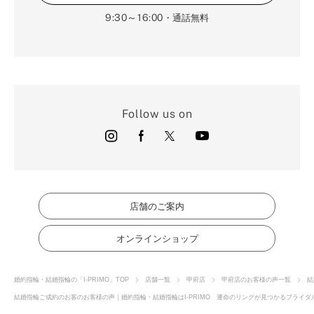
9:30～16:00
・通話無料
Follow us on
店舗のご案内
オンラインショップ
婚約指輪・結婚指輪の「I-PRIMO」TOP
店舗一覧
甲府店
甲府店のお客様の声一覧
結
結婚指輪ご成約のお客のお客様の声｜婚約指輪・結婚指輪はI-PRIMO 運命のリングが見つかるブライダル