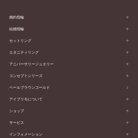
婚約指輪
婚約指輪 (エンゲージリング)
結婚指輪
婚約指輪一覧
結婚指輪 (マリッジリング)
セットリング
素材から選ぶ
結婚指輪一覧
セットリング
エタニティリング
プラチナ
フォルムから選ぶ
素材から選ぶ
セットリング一覧
エタニティリング
アニバーサリージュエリー
イエローゴールド
ストレートライン
プラチナ
セッティングから選ぶ
フォルムから選ぶ
素材から選ぶ
エタニティリング一覧
アニバーサリージュエリー
コンセプトシリーズ
ピンクゴールド
ウェーブライン
イエローゴールド
ソリテール
ストレートライン
スタイルから選ぶ
プラチナ
セッティングから選ぶ
素材から選ぶ
アニバーサリージュエリー一覧
コンセプトシリーズ
ペールブラウンゴールド
ペールブラウンゴールド
V字ライン
ピンクゴールド
ワンサイドメレ
ウェーブライン
シンプル
イエローゴールド
プレーン
価格帯から選ぶ
スタイルから選ぶ
プラチナ
ネックレス
コンビネーション
オリジンビリーフ
ペールブラウンゴールド
ダブルサイドメレ
アイプリモについて
V字ライン
フェミニン
ピンクゴールド
ワンメレ
50万円台～
シンプル
イエローゴールド
婚約指輪ガイド
ベビーリング
価格帯から選ぶ
フラワリー
コンビネーション
ラインメレ
モード
アイプリモについて
ペールブラウンゴールド
セベラルメレ
ショップ
40万円台～
フェミニン
ピンクゴールド
ファッションリング
50万円～
婚約指輪 人気ランキング
結婚指輪 人気ランキング
初空
エレガント
コンビネーション
ラインメレ
30万円台～
®
モード
パーソナルハンド診断
店舗一覧
ペールブラウンゴールド
ブレスレット
サービス
40万円～50万円
婚約ネックレス
エトワル
ゴージャス
20万円台～
エレガント
ピアス
30万円～40万円
デザインへのこだわり
プロポーズサポート
スワハ
北海道
インフォメーション
ダイヤモンドシェイプコレクション