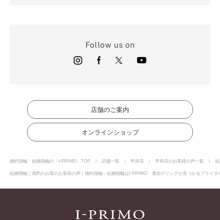
Follow us on
店舗のご案内
オンラインショップ
婚約指輪・結婚指輪の「I-PRIMO」TOP
店舗一覧
甲府店
甲府店のお客様の声一覧
結
結婚指輪ご成約のお客のお客様の声｜婚約指輪・結婚指輪はI-PRIMO 運命のリングが見つかるブライダル