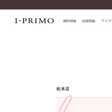
婚約指輪
結婚指輪
アイプ
婚約指輪一覧
アイ
結婚指輪一覧
パー
セットリング一覧
デザ
エタニティリング一覧
品質
アニバーサリージュエリー一覧
一生
近く
コレクション
松本店
®
パーフェクトプロポーズリング
サー
ダイヤモンドプロポーズ
アフ
婚約ネックレス
ご購
ダイヤモンドシェイプコレクション