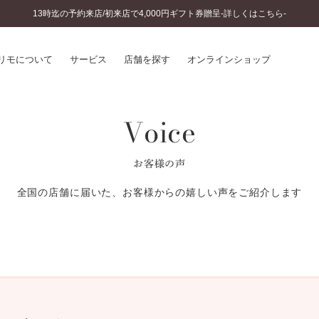
13時迄の予約来店/初来店で4,000円ギフト券贈呈-詳しくはこちら-
リモについて
サービス
店舗を探す
オンラインショップ
Voice
プリモについて
婚約指輪とは
結婚指輪とは
®
ソナルハンド診断
セットリングとは
お客様の声
インへのこだわり
エタニティリングとは
へのこだわり
全国の店舗に届いた、お客様からの嬉しい声をご紹介します
涯のメンテナンス
ニュース一覧
に店舗がある
お客様の声
SWEET STORIES
ビス
ショップブログ
ターサービス
コラム
入方法・仕上げ日数
よくあるご質問