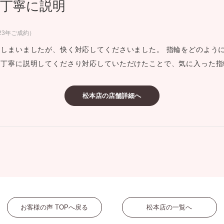
丁寧に説明
ミスダイヤモンド&バースストー
イダルアイテム
23年ご成約）
しまいましたが、快く対応してくださいました。 指輪をどのよう
ポーズサポート
つ丁寧に説明してくださり対応していただけたことで、気に入った指
ップ
松本店の店舗詳細へ
一覧
店予約について
お客様の声 TOPへ戻る
松本店の一覧へ