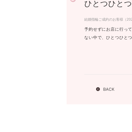
ひとつひとつ
プロ
ペールブラウンゴールド
ン
ブラ
結婚指輪ご成約のお客様（20
コンセプトシリーズ
予約せずにお店に行って
プロ
オリジンビリーフ
ない中で、ひとつひと
フラワリー
初空
ショ
エトワル
店舗
スワハ
ご来
プレミオン
BACK