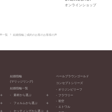
オンラインショップ
声一覧
結婚指輪ご成約のお客のお客様の声
結婚指輪
ペールブラウンゴールド
(マリッジリング)
コンセプトシリーズ
結婚指輪一覧
オリジンビリーフ
素材から選ぶ
フラワリー
初空
プラチナ
フォルムから選ぶ
エトワル
イエローゴールド
ストレートライン
セッティングから選ぶ