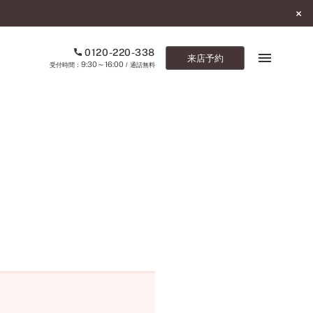
0120-220-338
来店予約
9:30～16:00
受付時間：
/ 通話無料
ブックマーク
ONLINE SHOP
ご来店予約
予約専用ダイヤル
0120-220-338
9:30～16:00
（受付時間：
・通話無料）
カタログ請求
お問い合わせ