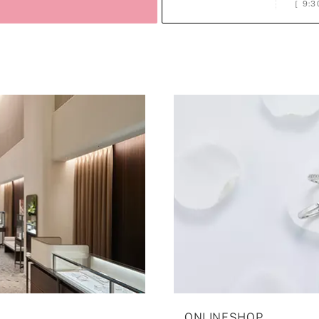
［
9:3
ONLINESHOP