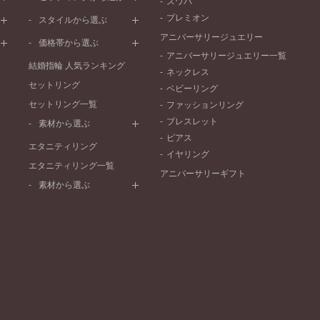
スワハ
ピンクゴールド
ウェーブライン
プレーン
プレミオン
ド
ペールブラウンゴールド
スタイルから選ぶ
V字ライン
ワンメレ
コンビネーション
アニバーサリージュエリー
シンプル
価格帯から選ぶ
セベラルメレ
フェミニン
アニバーサリージュエリー一覧
50万円～
ラインメレ
結婚指輪 人気ランキング
モード
ネックレス
40万円～50万円
セットリング
エレガント
ベビーリング
30万円～40万円
セットリング一覧
ゴージャス
ファッションリング
20万円～30万円
ブレスレット
素材から選ぶ
10万円～20万円
ピアス
プラチナ
エタニティリング
イヤリング
イエローゴールド
エタニティリング一覧
アニバーサリーギフト
ピンクゴールド
素材から選ぶ
ペールブラウンゴールド
プラチナ
コンビネーション
イエローゴールド
ピンクゴールド
ペールブラウンゴールド