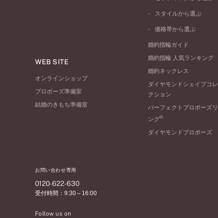
ピンクゴールド
ウェーブライン
ソリテール
ペールブラウンゴール
スタイルから選ぶ
V字ライン
ワンサイドメレ
コンビネーション
シンプル
価格帯から選ぶ
ダブルサイドメレ
フェミニン
50万円台～
ラインメレ
婚約指輪ガイド
モード
40万円台～
婚約指輪 人気ランキング
エレガント
WEB SITE
30万円台～
婚約ネックレス
ゴージャス
20万円台～
オンラインショップ
ダイヤモンドシェイプコレ
10万円台～
プロポーズ準備室
クション
結婚のきもち準備室
パーフェクトプロポーズリ
®
ング
ダイヤモンドプロポーズ
お問い合わせ専用
0120-622-630
受付時間：9:30～16:00
Follow us on