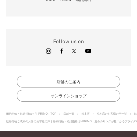
Follow us on
店舗のご案内
オンラインショップ
婚約指輪・結婚指輪の「I-PRIMO」TOP
店舗一覧
松本店
松本店のお客様の声一覧
結
結婚指輪ご成約のお客のお客様の声｜婚約指輪・結婚指輪はI-PRIMO 運命のリングが見つかるブライダル