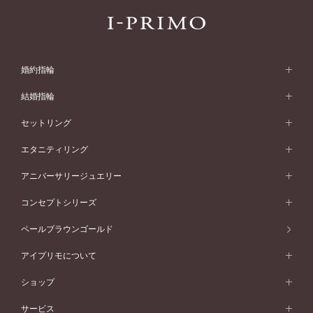
婚約指輪
婚約指輪 (エンゲージリング)
結婚指輪
婚約指輪一覧
結婚指輪 (マリッジリング)
セットリング
素材から選ぶ
結婚指輪一覧
セットリング
エタニティリング
プラチナ
フォルムから選ぶ
素材から選ぶ
セットリング一覧
エタニティリング
アニバーサリージュエリー
イエローゴールド
ストレートライン
プラチナ
セッティングから選ぶ
フォルムから選ぶ
素材から選ぶ
エタニティリング一覧
アニバーサリージュエリー
コンセプトシリーズ
ピンクゴールド
ウェーブライン
イエローゴールド
ソリテール
ストレートライン
スタイルから選ぶ
プラチナ
セッティングから選ぶ
素材から選ぶ
アニバーサリージュエリー一覧
コンセプトシリーズ
ペールブラウンゴールド
ペールブラウンゴールド
V字ライン
ピンクゴールド
ワンサイドメレ
ウェーブライン
シンプル
イエローゴールド
プレーン
価格帯から選ぶ
スタイルから選ぶ
プラチナ
ネックレス
コンビネーション
オリジンビリーフ
ペールブラウンゴールド
ダブルサイドメレ
アイプリモについて
V字ライン
フェミニン
ピンクゴールド
ワンメレ
50万円台～
シンプル
イエローゴールド
婚約指輪ガイド
ベビーリング
価格帯から選ぶ
フラワリー
コンビネーション
ラインメレ
モード
アイプリモについて
ペールブラウンゴールド
セベラルメレ
ショップ
40万円台～
フェミニン
ピンクゴールド
ファッションリング
50万円～
婚約指輪 人気ランキング
結婚指輪 人気ランキング
初空
エレガント
コンビネーション
ラインメレ
30万円台～
®
モード
パーソナルハンド診断
店舗一覧
ペールブラウンゴールド
ブレスレット
サービス
40万円～50万円