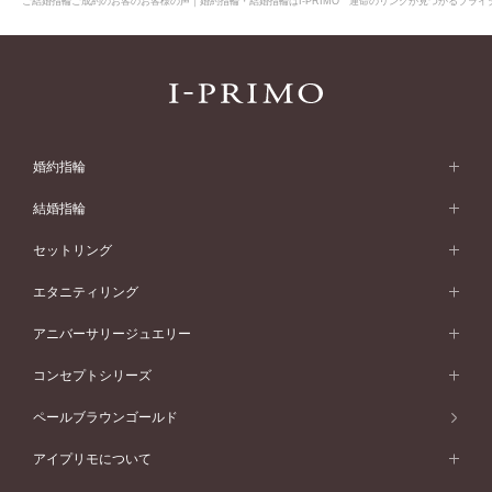
ご結婚指輪ご成約のお客のお客様の声｜婚約指輪・結婚指輪はI-PRIMO 運命のリングが見つかるブライダ
婚約指輪
婚約指輪 (エンゲージリング)
結婚指輪
婚約指輪一覧
結婚指輪 (マリッジリング)
セットリング
素材から選ぶ
結婚指輪一覧
セットリング
エタニティリング
プラチナ
フォルムから選ぶ
素材から選ぶ
セットリング一覧
エタニティリング
アニバーサリージュエリー
イエローゴールド
ストレートライン
プラチナ
セッティングから選ぶ
フォルムから選ぶ
素材から選ぶ
エタニティリング一覧
アニバーサリージュエリー
コンセプトシリーズ
ピンクゴールド
ウェーブライン
イエローゴールド
ソリテール
ストレートライン
スタイルから選ぶ
プラチナ
セッティングから選ぶ
素材から選ぶ
アニバーサリージュエリー一覧
コンセプトシリーズ
ペールブラウンゴールド
ペールブラウンゴールド
V字ライン
ピンクゴールド
ワンサイドメレ
ウェーブライン
シンプル
イエローゴールド
プレーン
価格帯から選ぶ
スタイルから選ぶ
プラチナ
ネックレス
コンビネーション
オリジンビリーフ
ペールブラウンゴールド
ダブルサイドメレ
アイプリモについて
V字ライン
フェミニン
ピンクゴールド
ワンメレ
50万円台～
シンプル
イエローゴールド
婚約指輪ガイド
ベビーリング
価格帯から選ぶ
フラワリー
コンビネーション
ラインメレ