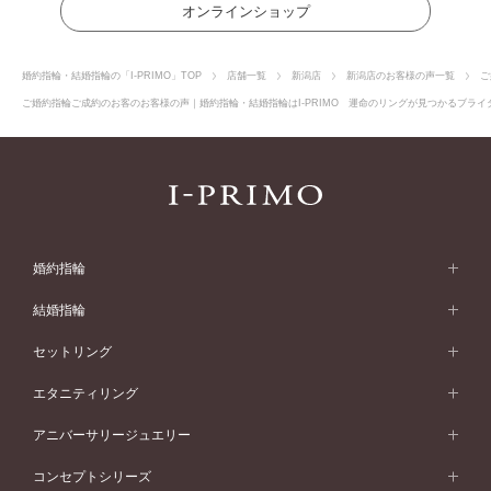
オンラインショップ
婚約指輪・結婚指輪の「I-PRIMO」TOP
店舗一覧
新潟店
新潟店のお客様の声一覧
ご
ご婚約指輪ご成約のお客のお客様の声｜婚約指輪・結婚指輪はI-PRIMO 運命のリングが見つかるブライダ
婚約指輪
婚約指輪 (エンゲージリング)
結婚指輪
婚約指輪一覧
結婚指輪 (マリッジリング)
セットリング
素材から選ぶ
結婚指輪一覧
セットリング
エタニティリング
プラチナ
フォルムから選ぶ
素材から選ぶ
セットリング一覧
エタニティリング
アニバーサリージュエリー
イエローゴールド
ストレートライン
プラチナ
セッティングから選ぶ
フォルムから選ぶ
素材から選ぶ
エタニティリング一覧
アニバーサリージュエリー
コンセプトシリーズ
ピンクゴールド
ウェーブライン
イエローゴールド