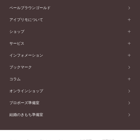
ソリテール
ストレートライン
スタイルから選ぶ
プラチナ
セッティングから選ぶ
素材から選ぶ
アニバーサリージュエリー一覧
コンセプトシリーズ
ペールブラウンゴールド
ペールブラウンゴールド
V字ライン
ピンクゴールド
ワンサイドメレ
ウェーブライン
シンプル
イエローゴールド
プレーン
価格帯から選ぶ
スタイルから選ぶ
プラチナ
ネックレス
コンビネーション
オリジンビリーフ
ペールブラウンゴールド
ダブルサイドメレ
アイプリモについて
V字ライン
フェミニン
ピンクゴールド
ワンメレ
50万円台～
シンプル
イエローゴールド
婚約指輪ガイド
ベビーリング
価格帯から選ぶ
フラワリー
コンビネーション
ラインメレ
モード
アイプリモについて
ペールブラウンゴールド
セベラルメレ
ショップ
40万円台～
フェミニン
ピンクゴールド
ファッションリング
50万円～
婚約指輪 人気ランキング
結婚指輪 人気ランキング
初空
エレガント
コンビネーション
ラインメレ
30万円台～
®
モード
パーソナルハンド診断
店舗一覧
ペールブラウンゴールド
ブレスレット
サービス
40万円～50万円
婚約ネックレス
エトワル
ゴージャス
20万円台～
エレガント
ピアス
30万円～40万円
デザインへのこだわり
プロポーズサポート
スワハ
北海道
インフォメーション
ダイヤモンドシェイプコレクション
10万円台～
ゴージャス
イヤリング
20万円～30万円
品質へのこだわり
プレミオン
サービス
ご来店予約について
札幌店
ブックマーク
®
パーフェクトプロポーズリング
アニバーサリーギフト
10万円～20万円
一生涯のメンテナンス
函館店
アフターサービス
ニュース一覧
コラム
ダイヤモンドプロポーズ
取扱店)エヴァンスブライダル 旭川本店
近くに店舗がある
ご購入方法・仕上げ日数
お客様の声
コラム
オンラインショップ
プロミスダイヤモンド&バースストーン
東北
SWEET STORIES
ダイヤモンド
プロポーズ準備室
婚約指輪
ブライダルアイテム
仙台店
ショップブログ
結婚のきもち準備室
結婚指輪
青森店
公式アンバサダー
リング
弘前パークホテル店
よくあるご質問
プロポーズ
秋田店