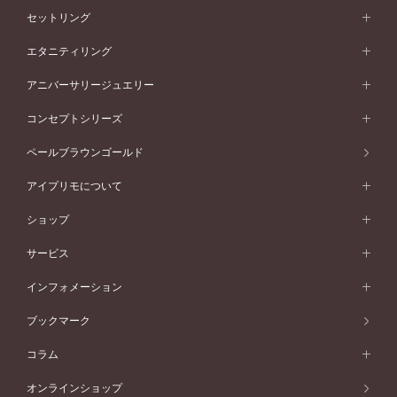
婚約指輪一覧
結婚指輪 (マリッジリング)
セットリング
素材から選ぶ
結婚指輪一覧
セットリング
エタニティリング
プラチナ
フォルムから選ぶ
素材から選ぶ
セットリング一覧
エタニティリング
アニバーサリージュエリー
イエローゴールド
ストレートライン
プラチナ
セッティングから選ぶ
フォルムから選ぶ
素材から選ぶ
エタニティリング一覧
アニバーサリージュエリー
コンセプトシリーズ
ピンクゴールド
ウェーブライン
イエローゴールド
ソリテール
ストレートライン
スタイルから選ぶ
プラチナ
セッティングから選ぶ
素材から選ぶ
アニバーサリージュエリー一覧
コンセプトシリーズ
ペールブラウンゴールド
ペールブラウンゴールド
V字ライン
ピンクゴールド
ワンサイドメレ
ウェーブライン
シンプル
イエローゴールド
プレーン
価格帯から選ぶ
スタイルから選ぶ
プラチナ
ネックレス
コンビネーション
オリジンビリーフ
ペールブラウンゴールド
ダブルサイドメレ
アイプリモについて
V字ライン
フェミニン
ピンクゴールド
ワンメレ
50万円台～
シンプル
イエローゴールド
婚約指輪ガイド
ベビーリング
価格帯から選ぶ
フラワリー
コンビネーション
ラインメレ
モード
アイプリモについて
ペールブラウンゴールド
セベラルメレ
ショップ
40万円台～
フェミニン
ピンクゴールド
ファッションリング
50万円～
婚約指輪 人気ランキング
結婚指輪 人気ランキング
初空
エレガント
コンビネーション
ラインメレ
30万円台～
®
モード
パーソナルハンド診断
店舗一覧
ペールブラウンゴールド
ブレスレット
サービス
40万円～50万円
婚約ネックレス
エトワル
ゴージャス
20万円台～
エレガント
ピアス
30万円～40万円
デザインへのこだわり
プロポーズサポート
スワハ
北海道
インフォメーション
ダイヤモンドシェイプコレクション
10万円台～
ゴージャス
イヤリング
20万円～30万円
品質へのこだわり
プレミオン
サービス
ご来店予約について
札幌店
ブックマーク
®
パーフェクトプロポーズリング
アニバーサリーギフト
10万円～20万円
一生涯のメンテナンス
函館店
アフターサービス
ニュース一覧
コラム
ダイヤモンドプロポーズ
取扱店)エヴァンスブライダル 旭川本店
近くに店舗がある
ご購入方法・仕上げ日数
お客様の声
コラム
オンラインショップ