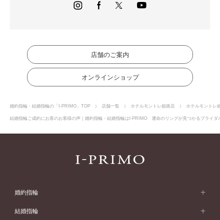
店舗のご案内
オンラインショップ
婚約指輪・結婚指輪の「I-PRIMO」TOP
店舗一覧
ホテルモントレ姫路店
ホテルモントレ
結婚指輪ご成約にお客のお客様の声｜婚約指輪・結婚指輪はI-PRIMO 運命のリングが見つかるブライダル
婚約指輪
婚約指輪 (エンゲージリング)
結婚指輪