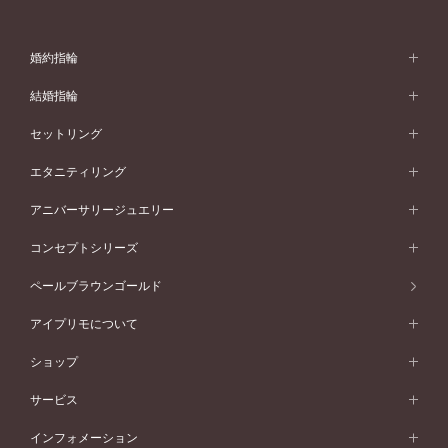
婚約指輪
婚約指輪 (エンゲージリング)
結婚指輪
婚約指輪一覧
結婚指輪 (マリッジリング)
セットリング
素材から選ぶ
結婚指輪一覧
セットリング
エタニティリング
プラチナ
フォルムから選ぶ
素材から選ぶ
セットリング一覧
エタニティリング
アニバーサリージュエリー
イエローゴールド
ストレートライン
プラチナ
セッティングから選ぶ
フォルムから選ぶ
素材から選ぶ
エタニティリング一覧
アニバーサリージュエリー
コンセプトシリーズ
ピンクゴールド
ウェーブライン
イエローゴールド
ソリテール
ストレートライン
スタイルから選ぶ
プラチナ
セッティングから選ぶ
素材から選ぶ
アニバーサリージュエリー一覧
コンセプトシリーズ
ペールブラウンゴールド
ペールブラウンゴールド
V字ライン
ピンクゴールド
ワンサイドメレ
ウェーブライン
シンプル
イエローゴールド
プレーン
価格帯から選ぶ
スタイルから選ぶ
プラチナ
ネックレス
コンビネーション
オリジンビリーフ
ペールブラウンゴールド
ダブルサイドメレ
アイプリモについて
V字ライン
フェミニン
ピンクゴールド
ワンメレ
50万円台～
シンプル
イエローゴールド
婚約指輪ガイド
ベビーリング
価格帯から選ぶ
フラワリー
コンビネーション
ラインメレ
モード
アイプリモについて
ペールブラウンゴールド
セベラルメレ
ショップ
40万円台～
フェミニン
ピンクゴールド
ファッションリング
50万円～
婚約指輪 人気ランキング
結婚指輪 人気ランキング
初空
エレガント
コンビネーション
ラインメレ
30万円台～
®
モード
パーソナルハンド診断
店舗一覧
ペールブラウンゴールド
ブレスレット
サービス
40万円～50万円
婚約ネックレス
エトワル
ゴージャス
20万円台～
エレガント
ピアス
30万円～40万円
デザインへのこだわり
プロポーズサポート
スワハ
北海道
インフォメーション
ダイヤモンドシェイプコレクション