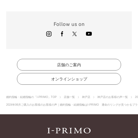
Follow us on
店舗のご案内
オンラインショップ
婚約指輪・結婚指輪の「I-PRIMO」TOP
店舗一覧
神戸店
神戸店のお客様の声一覧
2
2024年06月ご購入のお客様のお客様の声｜婚約指輪・結婚指輪はI-PRIMO 運命のリングが見つかるブラ