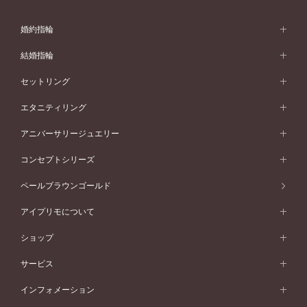
婚約指輪
婚約指輪 (エンゲージリング)
結婚指輪
婚約指輪一覧
結婚指輪 (マリッジリング)
セットリング
素材から選ぶ
結婚指輪一覧
セットリング
エタニティリング
プラチナ
フォルムから選ぶ
素材から選ぶ
セットリング一覧
エタニティリング
アニバーサリージュエリー
イエローゴールド
ストレートライン
プラチナ
セッティングから選ぶ
フォルムから選ぶ
素材から選ぶ
エタニティリング一覧
アニバーサリージュエリー
コンセプトシリーズ
ピンクゴールド
ウェーブライン
イエローゴールド
ソリテール
ストレートライン
スタイルから選ぶ
プラチナ
セッティングから選ぶ
素材から選ぶ
アニバーサリージュエリー一覧
コンセプトシリーズ
ペールブラウンゴールド
ペールブラウンゴールド
V字ライン
ピンクゴールド
ワンサイドメレ
ウェーブライン
シンプル
イエローゴールド
プレーン
価格帯から選ぶ
スタイルから選ぶ
プラチナ
ネックレス
コンビネーション
オリジンビリーフ
ペールブラウンゴールド
ダブルサイドメレ
アイプリモについて
V字ライン
フェミニン
ピンクゴールド
ワンメレ
50万円台～
シンプル
イエローゴールド
婚約指輪ガイド
ベビーリング
価格帯から選ぶ
フラワリー
コンビネーション
ラインメレ
モード
アイプリモについて
ペールブラウンゴールド
セベラルメレ
ショップ
40万円台～
フェミニン
ピンクゴールド
ファッションリング
50万円～
婚約指輪 人気ランキング
結婚指輪 人気ランキング
初空
エレガント
コンビネーション
ラインメレ
30万円台～
®
モード
パーソナルハンド診断
店舗一覧
ペールブラウンゴールド
ブレスレット
サービス
40万円～50万円
婚約ネックレス
エトワル
ゴージャス
20万円台～
エレガント
ピアス
30万円～40万円
デザインへのこだわり
プロポーズサポート
スワハ
北海道
インフォメーション
ダイヤモンドシェイプコレクション
10万円台～
ゴージャス
イヤリング
20万円～30万円