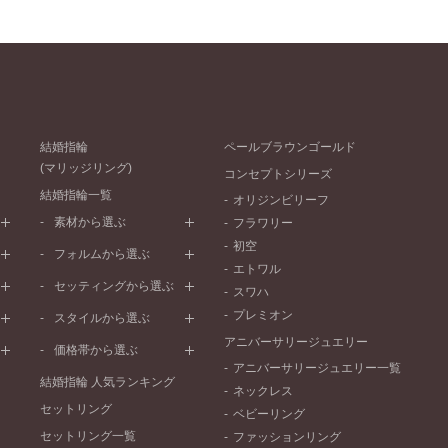
結婚指輪
ペールブラウンゴールド
(マリッジリング)
コンセプトシリーズ
結婚指輪一覧
オリジンビリーフ
素材から選ぶ
フラワリー
初空
プラチナ
フォルムから選ぶ
エトワル
イエローゴールド
ストレートライン
セッティングから選ぶ
スワハ
ピンクゴールド
ウェーブライン
プレーン
プレミオン
ド
ペールブラウンゴールド
スタイルから選ぶ
V字ライン
ワンメレ
コンビネーション
アニバーサリージュエリー
シンプル
価格帯から選ぶ
セベラルメレ
フェミニン
アニバーサリージュエリー一覧
50万円～
ラインメレ
結婚指輪 人気ランキング
モード
ネックレス
40万円～50万円
セットリング
エレガント
ベビーリング
30万円～40万円
セットリング一覧
ゴージャス
ファッションリング
20万円～30万円