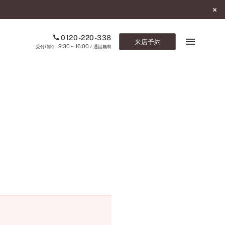
0120-220-338
来店予約
9:30～16:00
受付時間：
/ 通話無料
ブックマーク
ONLINE SHOP
ご来店予約
予約専用ダイヤル
0120-220-338
9:30～16:00
（受付時間：
・通話無料）
カタログ請求
お問い合わせ