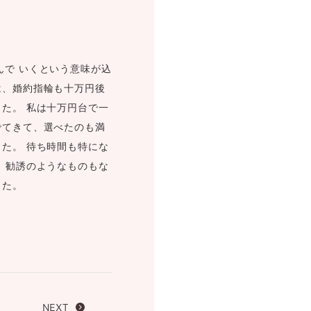
FOLLOW US ON
んで いくという意味が込
は、婚約指輪も十万円後
た。 私は十万円台で一
でてきて、選べたのも満
た。 待ち時間も特にな
、勧誘のようなものもな
した。
NEXT