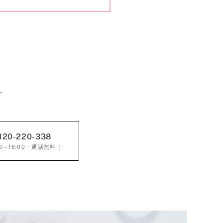
。
120-220-338
0～16:00
・通話無料 ］