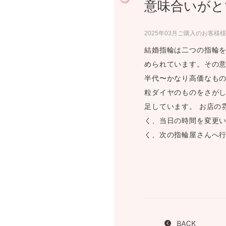
意味合いがと
プロ
ペールブラウンゴールド
ン
ブラ
2025年03月ご購入のお客様様
コンセプトシリーズ
結婚指輪は二つの指輪を
プロ
オリジンビリーフ
められています。その意
フラワリー
半代〜かなり高価なもの
初空
ショ
粒ダイヤのものをさがし
エトワル
店舗
足しています。 お店の
スワハ
ご来
プレミオン
く、当日の時間を変更い
く、次の指輪屋さんへ行
BACK