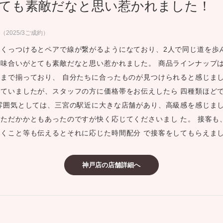
ても素敵だなと思い惹かれました！
ミスダイヤモンド&バースストー
イダルアイテム
（2025/3ご成約）
くっつけるとペアで線が繋がるようになており、2人で同じ道を歩
ポーズサポート
味合いがとても素敵だなと思い惹かれました。 商品ラインナップ
まで揃っており、 自分たちに合ったものが見つけられると感じまし
ップ
ていましたが、スタッフの方に価格帯をお伝えしたら 四種類ほど
一覧
雰囲気としては、三宮の駅近に大きな店舗があり、高級感を感じまし
店予約について
ただかかともあったのですが快く応じてくださいまし た。 接客も
くこと等も伝えるとそれに応じた時間配分 で接客をしてもらえま
神戸店の店舗詳細へ