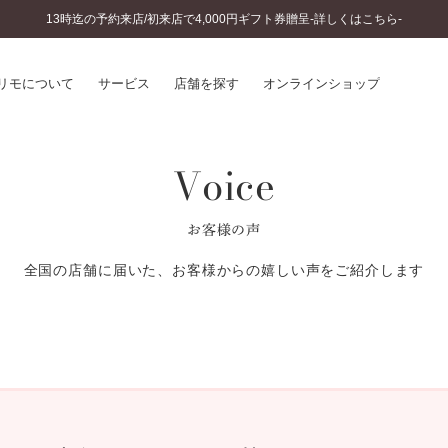
13時迄の予約来店/初来店で4,000円ギフト券贈呈-詳しくはこちら-
リモについて
サービス
店舗を探す
オンラインショップ
Voice
プリモについて
婚約指輪とは
結婚指輪とは
®
ソナルハンド診断
セットリングとは
お客様の声
インへのこだわり
エタニティリングとは
へのこだわり
全国の店舗に届いた、お客様からの嬉しい声をご紹介します
涯のメンテナンス
ニュース一覧
に店舗がある
お客様の声
SWEET STORIES
ビス
ショップブログ
ターサービス
コラム
入方法・仕上げ日数
よくあるご質問