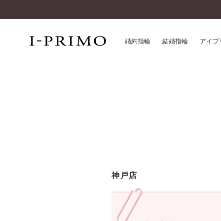
婚約指輪
結婚指輪
アイプ
婚約指輪一覧
アイ
結婚指輪一覧
パー
セットリング一覧
デザ
エタニティリング一覧
品質
アニバーサリージュエリー一覧
一生
近く
コレクション
神戸店
®
パーフェクトプロポーズリング
サー
ダイヤモンドプロポーズ
アフ
婚約ネックレス
ご購
ダイヤモンドシェイプコレクション