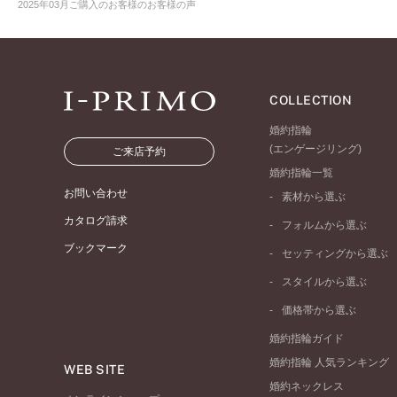
2025年03月ご購入のお客様のお客様の声
COLLECTION
婚約指輪
(エンゲージリング)
ご来店予約
婚約指輪一覧
お問い合わせ
素材から選ぶ
プラチナ
カタログ請求
フォルムから選ぶ
イエローゴールド
ブックマーク
ストレートライン
セッティングから選ぶ
ピンクゴールド
ウェーブライン
ソリテール
ペールブラウンゴール
スタイルから選ぶ
V字ライン
ワンサイドメレ
コンビネーション
シンプル
価格帯から選ぶ
ダブルサイドメレ
フェミニン
50万円台～
ラインメレ
婚約指輪ガイド
モード
40万円台～
婚約指輪 人気ランキング
エレガント
WEB SITE
30万円台～
婚約ネックレス
ゴージャス
20万円台～