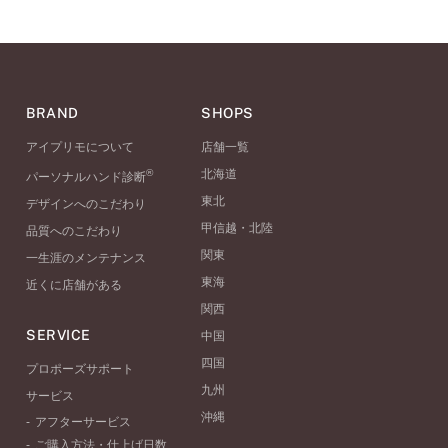
BRAND
SHOPS
アイプリモについて
店舗一覧
®
北海道
パーソナルハンド診断
東北
デザインへのこだわり
甲信越・北陸
品質へのこだわり
関東
一生涯のメンテナンス
東海
近くに店舗がある
関西
SERVICE
中国
四国
プロポーズサポート
九州
サービス
沖縄
アフターサービス
ご購入方法・仕上げ日数