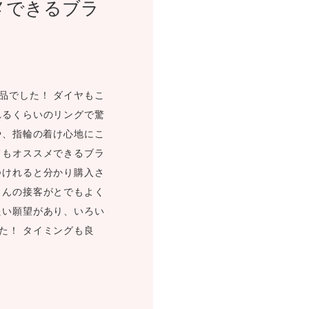
メできるブラ
FOLLOW US ON
品でした！ ダイヤもこ
れるくらいのリングで驚
や、指輪の着け心地にこ
てもオススメできるブラ
つけれると分かり購入さ
さんの接客がとでもよく
たい願望があり、いろい
た！ タイミングも良