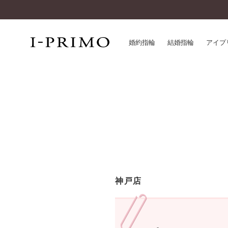
婚約指輪
結婚指輪
アイプ
婚約指輪一覧
アイ
結婚指輪一覧
パー
セットリング一覧
デザ
エタニティリング一覧
品質
アニバーサリージュエリー一覧
一生
近く
コレクション
神戸店
®
パーフェクトプロポーズリング
サー
ダイヤモンドプロポーズ
アフ
婚約ネックレス
ご購
ダイヤモンドシェイプコレクション