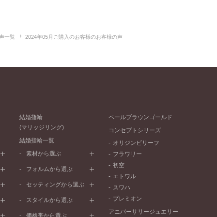
声一覧
2024年05月ご購入のお客様のお客様の声
結婚指輪
ペールブラウンゴールド
(マリッジリング)
コンセプトシリーズ
結婚指輪一覧
オリジンビリーフ
素材から選ぶ
フラワリー
初空
プラチナ
フォルムから選ぶ
エトワル
イエローゴールド
ストレートライン
セッティングから選ぶ
スワハ
ピンクゴールド
ウェーブライン
プレーン
プレミオン
ド
ペールブラウンゴールド
スタイルから選ぶ
V字ライン
ワンメレ
コンビネーション
アニバーサリージュエリー
シンプル
価格帯から選ぶ