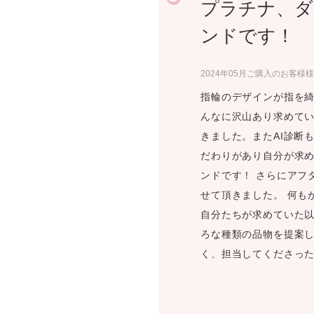
プラチナ、ダ
プロ
ペールブラウンゴールド
ン
ンドです！
ブラ
コンセプトシリーズ
2024年05月ご購入のお客様様
プロ
オリジンビリーフ
フラワリー
指輪のデザインが指を綺
初空
んなに沢山あり求めてい
ショ
エトワル
きました。またAI診断
店舗
スワハ
だわりがあり自分が求め
ご来
プレミオン
ンドです！ さらにアフ
せて頂きました。 何も
自分たちが求めていた以
ろな種類の品物を提案し
く、担当してくださっ