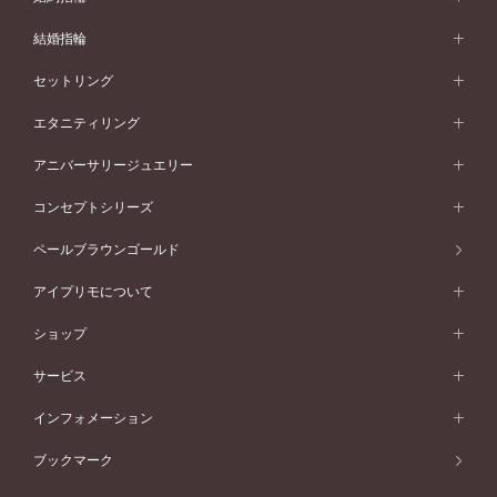
婚約指輪 (エンゲージリング)
結婚指輪
婚約指輪一覧
結婚指輪 (マリッジリング)
セットリング
素材から選ぶ
結婚指輪一覧
セットリング
エタニティリング
プラチナ
フォルムから選ぶ
素材から選ぶ
セットリング一覧
エタニティリング
アニバーサリージュエリー
イエローゴールド
ストレートライン
プラチナ
セッティングから選ぶ
フォルムから選ぶ
素材から選ぶ
エタニティリング一覧
アニバーサリージュエリー
コンセプトシリーズ
ピンクゴールド
ウェーブライン
イエローゴールド
ソリテール
ストレートライン
スタイルから選ぶ
プラチナ
セッティングから選ぶ
素材から選ぶ
アニバーサリージュエリー一覧
コンセプトシリーズ
ペールブラウンゴールド
ペールブラウンゴールド
V字ライン
ピンクゴールド
ワンサイドメレ
ウェーブライン
シンプル
イエローゴールド
プレーン
価格帯から選ぶ
スタイルから選ぶ
プラチナ
ネックレス
コンビネーション
オリジンビリーフ
ペールブラウンゴールド
ダブルサイドメレ
アイプリモについて
V字ライン
フェミニン
ピンクゴールド
ワンメレ
50万円台～
シンプル
イエローゴールド
婚約指輪ガイド
ベビーリング
価格帯から選ぶ
フラワリー
コンビネーション
ラインメレ
モード
アイプリモについて
ペールブラウンゴールド
セベラルメレ
ショップ
40万円台～
フェミニン
ピンクゴールド
ファッションリング
50万円～
婚約指輪 人気ランキング
結婚指輪 人気ランキング
初空
エレガント
コンビネーション
ラインメレ
30万円台～
®
モード
パーソナルハンド診断
店舗一覧
ペールブラウンゴールド
ブレスレット
サービス
40万円～50万円
婚約ネックレス
エトワル
ゴージャス
20万円台～
エレガント
ピアス
30万円～40万円
デザインへのこだわり
プロポーズサポート
スワハ
北海道
インフォメーション
ダイヤモンドシェイプコレクション
10万円台～
ゴージャス
イヤリング
20万円～30万円
品質へのこだわり
プレミオン
サービス
ご来店予約について
札幌店
ブックマーク
®
パーフェクトプロポーズリング
アニバーサリーギフト
10万円～20万円
一生涯のメンテナンス
函館店
アフターサービス
ニュース一覧