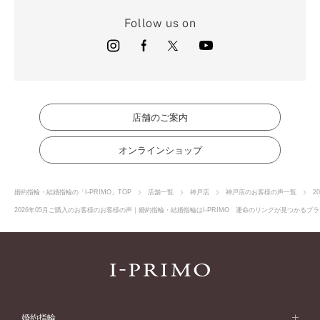
Follow us on
店舗のご案内
オンラインショップ
婚約指輪・結婚指輪の「I-PRIMO」TOP
店舗一覧
神戸店
神戸店のお客様の声一覧
2
2026年05月ご購入のお客様のお客様の声｜婚約指輪・結婚指輪はI-PRIMO 運命のリングが見つかるブラ
婚約指輪