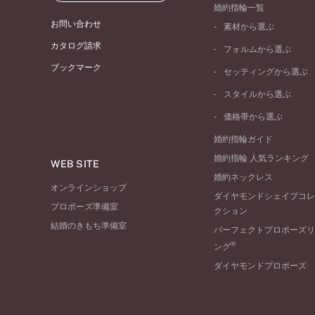
婚約指輪一覧
お問い合わせ
素材から選ぶ
プラチナ
カタログ請求
フォルムから選ぶ
イエローゴールド
ブックマーク
ストレートライン
セッティングから選ぶ
ピンクゴールド
ウェーブライン
ソリテール
ペールブラウンゴール
スタイルから選ぶ
V字ライン
ワンサイドメレ
コンビネーション
シンプル
価格帯から選ぶ
ダブルサイドメレ
フェミニン
50万円台～
ラインメレ
婚約指輪ガイド
モード
40万円台～
婚約指輪 人気ランキング
エレガント
WEB SITE
30万円台～
婚約ネックレス
ゴージャス
20万円台～
オンラインショップ
ダイヤモンドシェイプコレ
10万円台～
プロポーズ準備室
クション
結婚のきもち準備室
パーフェクトプロポーズリ
®
ング
ダイヤモンドプロポーズ