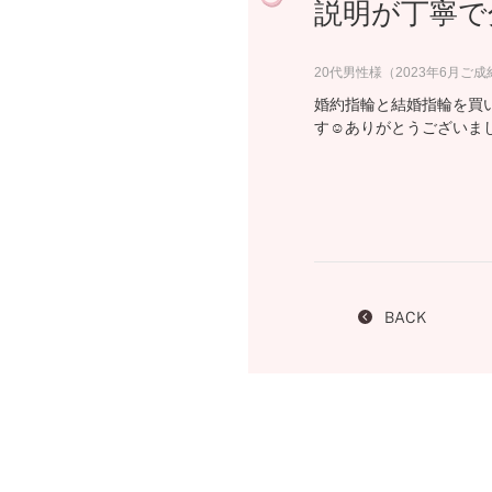
説明が丁寧で
プロ
ペールブラウンゴールド
ン
ブラ
20代男性様（2023年6月ご成
コンセプトシリーズ
婚約指輪と結婚指輪を買
プロ
オリジンビリーフ
す☺️ありがとうございま
フラワリー
初空
ショ
エトワル
店舗
スワハ
ご来
プレミオン
BACK