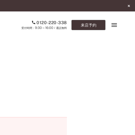
0120-220-338
来店予約
9:30～16:00
受付時間：
/ 通話無料
ブックマーク
ONLINE SHOP
ご来店予約
予約専用ダイヤル
0120-220-338
9:30～16:00
（受付時間：
・通話無料）
カタログ請求
お問い合わせ