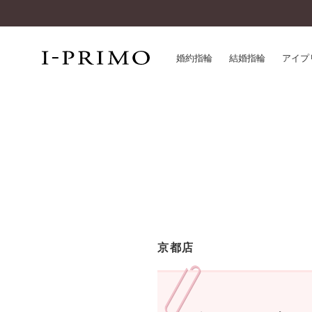
婚約指輪
結婚指輪
アイプ
婚約指輪一覧
アイ
結婚指輪一覧
パー
セットリング一覧
デザ
エタニティリング一覧
品質
アニバーサリージュエリー一覧
一生
近く
コレクション
京都店
®
パーフェクトプロポーズリング
サー
ダイヤモンドプロポーズ
アフ
婚約ネックレス
ご購
ダイヤモンドシェイプコレクション