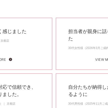
く感じました
担当者が親身に話
た
京都店
30代女性様（2026年3月ご成
ORE
VIEW 
対応で信頼でき、
自分たちが納得し
りました。
るように
約）
京都店
30代男性様（2025年11月ご