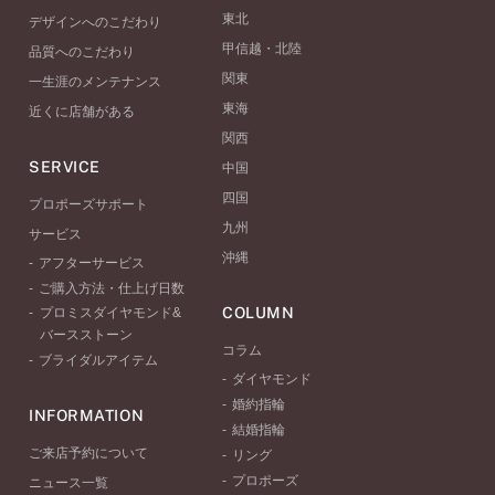
東北
デザインへのこだわり
甲信越・北陸
品質へのこだわり
関東
一生涯のメンテナンス
東海
近くに店舗がある
関西
SERVICE
中国
四国
プロポーズサポート
九州
サービス
沖縄
アフターサービス
ご購入方法・仕上げ日数
COLUMN
プロミスダイヤモンド&
バースストーン
コラム
ブライダルアイテム
ダイヤモンド
婚約指輪
INFORMATION
結婚指輪
ご来店予約について
リング
プロポーズ
ニュース一覧