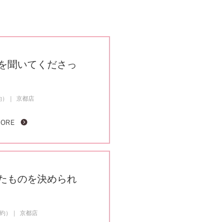
を聞いてくださっ
約）
京都店
MORE
たものを決められ
成約）
京都店