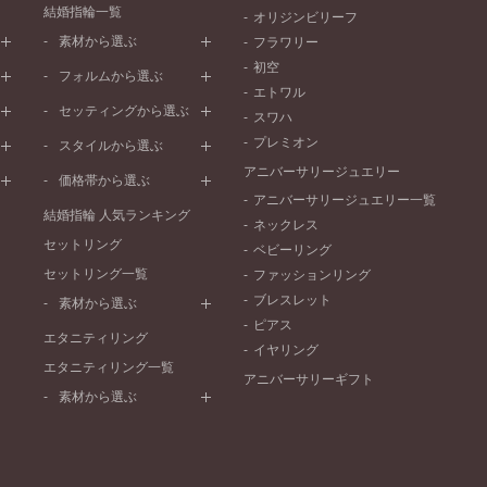
結婚指輪一覧
オリジンビリーフ
素材から選ぶ
フラワリー
初空
プラチナ
フォルムから選ぶ
エトワル
イエローゴールド
ストレートライン
セッティングから選ぶ
スワハ
ピンクゴールド
ウェーブライン
プレーン
プレミオン
ド
ペールブラウンゴールド
スタイルから選ぶ
V字ライン
ワンメレ
コンビネーション
アニバーサリージュエリー
シンプル
価格帯から選ぶ
セベラルメレ
フェミニン
アニバーサリージュエリー一覧
50万円～
ラインメレ
結婚指輪 人気ランキング
モード
ネックレス
40万円～50万円
セットリング
エレガント
ベビーリング
30万円～40万円
セットリング一覧
ゴージャス
ファッションリング
20万円～30万円
ブレスレット
素材から選ぶ
10万円～20万円
ピアス
プラチナ
エタニティリング
イヤリング
イエローゴールド
エタニティリング一覧
アニバーサリーギフト
ピンクゴールド
素材から選ぶ
ペールブラウンゴールド
プラチナ
コンビネーション
イエローゴールド
ピンクゴールド