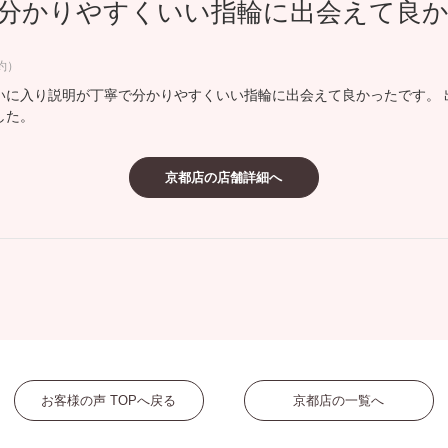
分かりやすくいい指輪に出会えて良
ミスダイヤモンド&バースストー
イダルアイテム
約）
いに入り説明が丁寧で分かりやすくいい指輪に出会えて良かったです。 
ポーズサポート
した。
ップ
京都店の店舗詳細へ
一覧
店予約について
お客様の声 TOPへ戻る
京都店の一覧へ