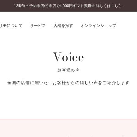
13時迄の予約来店/初来店で4,000円ギフト券贈呈-詳しくはこちら-
リモについて
サービス
店舗を探す
オンラインショップ
Voice
プリモについて
婚約指輪とは
結婚指輪とは
®
ソナルハンド診断
セットリングとは
お客様の声
インへのこだわり
エタニティリングとは
へのこだわり
全国の店舗に届いた、お客様からの嬉しい声をご紹介します
涯のメンテナンス
ニュース一覧
に店舗がある
お客様の声
SWEET STORIES
ビス
ショップブログ
ターサービス
コラム
入方法・仕上げ日数
よくあるご質問