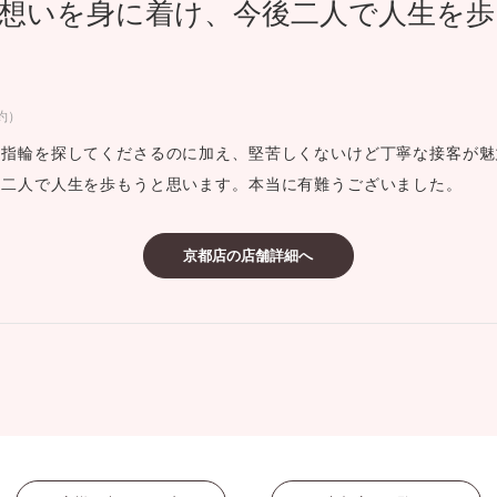
想いを身に着け、今後二人で人生を歩
ミスダイヤモンド&バースストー
イダルアイテム
約）
ポーズサポート
た指輪を探してくださるのに加え、堅苦しくないけど丁寧な接客が魅
後二人で人生を歩もうと思います。本当に有難うございました。
ップ
一覧
店予約について
京都店の店舗詳細へ