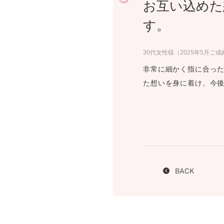
お互い込めた
プロ
ペールブラウンゴールド
ン
す。
ブラ
コンセプトシリーズ
30代女性様（2025年5月ご成
プロ
オリジンビリーフ
フラワリー
非常に細かく指に合っ
初空
た想いを身に着け、今
ショ
エトワル
店舗
スワハ
ご来
プレミオン
BACK