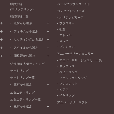
結婚指輪
ペールブラウンゴールド
(マリッジリング)
コンセプトシリーズ
結婚指輪一覧
オリジンビリーフ
素材から選ぶ
フラワリー
初空
プラチナ
フォルムから選ぶ
エトワル
イエローゴールド
ストレートライン
セッティングから選ぶ
スワハ
ピンクゴールド
ウェーブライン
プレーン
プレミオン
ド
ペールブラウンゴールド
スタイルから選ぶ
V字ライン
ワンメレ
コンビネーション
アニバーサリージュエリー
シンプル
価格帯から選ぶ
セベラルメレ
フェミニン
アニバーサリージュエリー一覧
50万円～
ラインメレ
結婚指輪 人気ランキング
モード
ネックレス
40万円～50万円
セットリング
エレガント
ベビーリング
30万円～40万円
セットリング一覧
ゴージャス
ファッションリング
20万円～30万円
ブレスレット
素材から選ぶ
10万円～20万円
ピアス
プラチナ
エタニティリング
イヤリング
イエローゴールド
エタニティリング一覧
アニバーサリーギフト
ピンクゴールド
素材から選ぶ
ペールブラウンゴールド
プラチナ