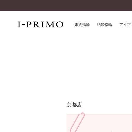
婚約指輪
結婚指輪
アイプ
婚約指輪一覧
アイ
結婚指輪一覧
パー
セットリング一覧
デザ
エタニティリング一覧
品質
アニバーサリージュエリー一覧
一生
近く
コレクション
京都店
®
パーフェクトプロポーズリング
サー
ダイヤモンドプロポーズ
アフ
婚約ネックレス
ご購
ダイヤモンドシェイプコレクション