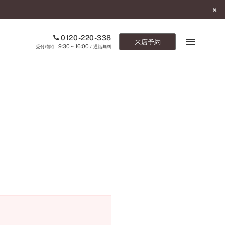
0120-220-338
来店予約
9:30～16:00
受付時間：
/ 通話無料
ブックマーク
ONLINE SHOP
ご来店予約
予約専用ダイヤル
0120-220-338
9:30～16:00
（受付時間：
・通話無料）
カタログ請求
お問い合わせ