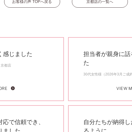
お客様の声 TOPへ戻る
京都店の一覧へ
く感じました
担当者が親身に話
た
京都店
30代女性様（2026年3月ご成
ORE
VIEW 
対応で信頼でき、
自分たちが納得し
りました。
るように