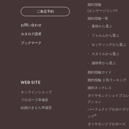
婚約指輪
(エンゲージリング)
ご来店予約
婚約指輪一覧
お問い合わせ
素材から選ぶ
プラチナ
カタログ請求
フォルムから選ぶ
イエローゴールド
ブックマーク
ストレートライン
セッティングから選ぶ
ピンクゴールド
ウェーブライン
ソリテール
ペールブラウンゴール
スタイルから選ぶ
V字ライン
ワンサイドメレ
コンビネーション
シンプル
価格帯から選ぶ
ダブルサイドメレ
フェミニン
50万円台～
ラインメレ
婚約指輪ガイド
モード
40万円台～
婚約指輪 人気ランキング
エレガント
WEB SITE
30万円台～
婚約ネックレス
ゴージャス
20万円台～
オンラインショップ
ダイヤモンドシェイプコレ
10万円台～
プロポーズ準備室
クション
結婚のきもち準備室
パーフェクトプロポーズリ
®
ング
ダイヤモンドプロポーズ