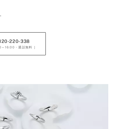
。
120-220-338
0～16:00
・通話無料 ］