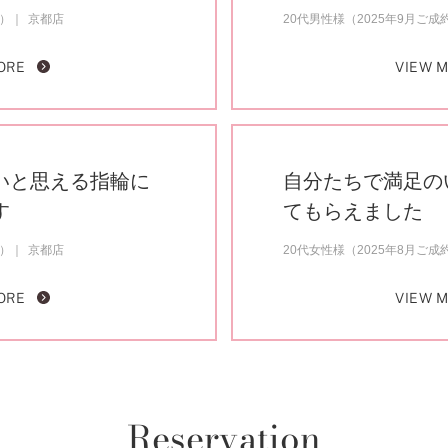
約）
京都店
20代男性様（2025年9月ご成
ORE
VIEW 
いと思える指輪に
自分たちで満足の
す
てもらえました
約）
京都店
20代女性様（2025年8月ご成
ORE
VIEW 
Reservation