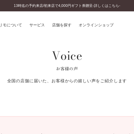
13時迄の予約来店/初来店で4,000円ギフト券贈呈-詳しくはこちら-
リモについて
サービス
店舗を探す
オンラインショップ
Voice
プリモについて
婚約指輪とは
結婚指輪とは
®
ソナルハンド診断
セットリングとは
お客様の声
インへのこだわり
エタニティリングとは
へのこだわり
全国の店舗に届いた、お客様からの嬉しい声をご紹介します
涯のメンテナンス
ニュース一覧
に店舗がある
お客様の声
SWEET STORIES
ビス
ショップブログ
ターサービス
コラム
入方法・仕上げ日数
よくあるご質問