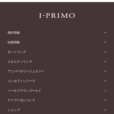
婚約指輪
婚約指輪 (エンゲージリング)
結婚指輪
婚約指輪一覧
結婚指輪 (マリッジリング)
セットリング
素材から選ぶ
結婚指輪一覧
セットリング
エタニティリング
プラチナ
フォルムから選ぶ
素材から選ぶ
セットリング一覧
エタニティリング
アニバーサリージュエリー
イエローゴールド
ストレートライン
プラチナ
セッティングから選ぶ
フォルムから選ぶ
素材から選ぶ
エタニティリング一覧
アニバーサリージュエリー
コンセプトシリーズ
ピンクゴールド
ウェーブライン
イエローゴールド
ソリテール
ストレートライン
スタイルから選ぶ
プラチナ
セッティングから選ぶ
素材から選ぶ
アニバーサリージュエリー一覧
コンセプトシリーズ
ペールブラウンゴールド
ペールブラウンゴールド
V字ライン
ピンクゴールド
ワンサイドメレ
ウェーブライン
シンプル
イエローゴールド
プレーン
価格帯から選ぶ
スタイルから選ぶ
プラチナ
ネックレス
コンビネーション
オリジンビリーフ
ペールブラウンゴールド
ダブルサイドメレ
アイプリモについて
V字ライン
フェミニン
ピンクゴールド
ワンメレ
50万円台～
シンプル
イエローゴールド
婚約指輪ガイド
ベビーリング
価格帯から選ぶ
フラワリー
コンビネーション
ラインメレ
モード
アイプリモについて
ペールブラウンゴールド
セベラルメレ
ショップ
40万円台～
フェミニン
ピンクゴールド
ファッションリング
50万円～
婚約指輪 人気ランキング
結婚指輪 人気ランキング
初空