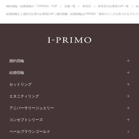
婚約指輪・結婚指輪の「I-PRIMO」TOP
店舗一覧
奈良店
奈良店のお客様の声一覧
結
結婚指輪をご成約のお客のお客様の声｜婚約指輪・結婚指輪はI-PRIMO 運命のリングが見つかるブライダ
婚約指輪
婚約指輪 (エンゲージリング)
結婚指輪
婚約指輪一覧
結婚指輪 (マリッジリング)
セットリング
素材から選ぶ
結婚指輪一覧
セットリング
エタニティリング
プラチナ
フォルムから選ぶ
素材から選ぶ
セットリング一覧
エタニティリング
アニバーサリージュエリー
イエローゴールド
ストレートライン
プラチナ
セッティングから選ぶ
フォルムから選ぶ
素材から選ぶ
エタニティリング一覧
アニバーサリージュエリー
コンセプトシリーズ
ピンクゴールド
ウェーブライン
イエローゴールド
ソリテール
ストレートライン
スタイルから選ぶ
プラチナ
セッティングから選ぶ
素材から選ぶ
アニバーサリージュエリー一覧
コンセプトシリーズ
ペールブラウンゴールド
ペールブラウンゴールド
V字ライン
ピンクゴールド
ワンサイドメレ
ウェーブライン
シンプル
イエローゴールド
プレーン
価格帯から選ぶ
スタイルから選ぶ
プラチナ
ネックレス