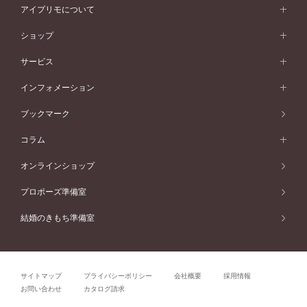
コンビネーション
オリジンビリーフ
ペールブラウンゴールド
ダブルサイドメレ
アイプリモについて
V字ライン
フェミニン
ピンクゴールド
ワンメレ
50万円台～
シンプル
イエローゴールド
婚約指輪ガイド
ベビーリング
価格帯から選ぶ
フラワリー
コンビネーション
ラインメレ
モード
アイプリモについて
ペールブラウンゴールド
セベラルメレ
ショップ
40万円台～
フェミニン
ピンクゴールド
ファッションリング
50万円～
婚約指輪 人気ランキング
結婚指輪 人気ランキング
初空
エレガント
コンビネーション
ラインメレ
30万円台～
®
モード
パーソナルハンド診断
店舗一覧
ペールブラウンゴールド
ブレスレット
サービス
40万円～50万円
婚約ネックレス
エトワル
ゴージャス
20万円台～
エレガント
ピアス
30万円～40万円
デザインへのこだわり
プロポーズサポート
スワハ
北海道
インフォメーション
ダイヤモンドシェイプコレクション
10万円台～
ゴージャス
イヤリング
20万円～30万円
品質へのこだわり
プレミオン
サービス
ご来店予約について
札幌店
ブックマーク
®
パーフェクトプロポーズリング
アニバーサリーギフト
10万円～20万円
一生涯のメンテナンス
函館店
アフターサービス
ニュース一覧
コラム
ダイヤモンドプロポーズ
取扱店)エヴァンスブライダル 旭川本店
近くに店舗がある
ご購入方法・仕上げ日数
お客様の声
コラム
オンラインショップ
プロミスダイヤモンド&バースストーン
東北
SWEET STORIES
ダイヤモンド
プロポーズ準備室
婚約指輪
ブライダルアイテム
仙台店
ショップブログ
結婚のきもち準備室
結婚指輪
青森店
公式アンバサダー
リング
弘前パークホテル店
よくあるご質問
プロポーズ
秋田店
サイトマップ
プライバシーポリシー
会社概要
採用情報
結婚関連
盛岡大通店
お問い合わせ
カタログ請求