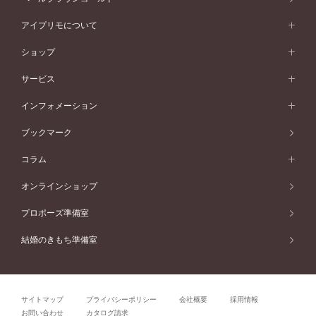
ピンクゴールド
ワンサイドメレ
ウェーブライン
シンプル
イエローゴールド
プレーン
価格帯から選ぶ
スタイルから選ぶ
プラチナ
ネックレス
コンビネーション
オリジンビリーフ
ペールブラウンゴールド
ダブルサイドメレ
アイプリモについて
V字ライン
フェミニン
ピンクゴールド
ワンメレ
50万円台～
シンプル
イエローゴールド
婚約指輪ガイド
ベビーリング
価格帯から選ぶ
フラワリー
コンビネーション
ラインメレ
モード
アイプリモについて
ペールブラウンゴールド
セベラルメレ
ショップ
40万円台～
フェミニン
ピンクゴールド
ファッションリング
50万円～
婚約指輪 人気ランキング
結婚指輪 人気ランキング
初空
エレガント
コンビネーション
ラインメレ
30万円台～
®
モード
パーソナルハンド診断
店舗一覧
ペールブラウンゴールド
ブレスレット
サービス
40万円～50万円
婚約ネックレス
エトワル
ゴージャス
20万円台～
エレガント
ピアス
30万円～40万円
デザインへのこだわり
プロポーズサポート
スワハ
北海道
インフォメーション
ダイヤモンドシェイプコレクション
10万円台～
ゴージャス
イヤリング
20万円～30万円
品質へのこだわり
プレミオン
サービス
ご来店予約について
札幌店
ブックマーク
®
パーフェクトプロポーズリング
アニバーサリーギフト
10万円～20万円
一生涯のメンテナンス
函館店
アフターサービス
ニュース一覧
コラム
ダイヤモンドプロポーズ
取扱店)エヴァンスブライダル 旭川本店
近くに店舗がある
ご購入方法・仕上げ日数
お客様の声
コラム
オンラインショップ
プロミスダイヤモンド&バースストーン
東北
SWEET STORIES
ダイヤモンド
プロポーズ準備室
婚約指輪
ブライダルアイテム
仙台店
ショップブログ
結婚のきもち準備室
結婚指輪
青森店
公式アンバサダー
リング
弘前パークホテル店
よくあるご質問
プロポーズ
秋田店
サイトマップ
プライバシーポリシー
会社概要
採用情報
結婚関連
盛岡大通店
お問い合わせ
カタログ請求