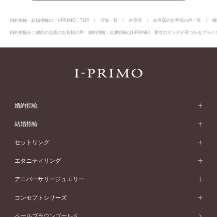
婚約指輪・結婚指輪の「I-PRIMO」TOP
店舗一覧
奈良店
奈良店のお客様の声一覧
婚
婚約指輪をご成約のお客のお客様の声｜婚約指輪・結婚指輪はI-PRIMO 運命のリングが見つかるブライダ
婚約指輪
婚約指輪 (エンゲージリング)
結婚指輪
婚約指輪一覧
結婚指輪 (マリッジリング)
セットリング
素材から選ぶ
結婚指輪一覧
セットリング
エタニティリング
プラチナ
フォルムから選ぶ
素材から選ぶ
セットリング一覧
エタニティリング
アニバーサリージュエリー
イエローゴールド
ストレートライン
プラチナ
セッティングから選ぶ
フォルムから選ぶ
素材から選ぶ
エタニティリング一覧
アニバーサリージュエリー
コンセプトシリーズ
ピンクゴールド
ウェーブライン
イエローゴールド
ソリテール
ストレートライン
スタイルから選ぶ
プラチナ
セッティングから選ぶ
素材から選ぶ
アニバーサリージュエリー一覧
コンセプトシリーズ
ペールブラウンゴールド
ペールブラウンゴールド
V字ライン