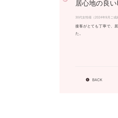
居心地の良い
プロ
ペールブラウンゴールド
ン
ブラ
30代女性様（2024年9月ご成
コンセプトシリーズ
接客がとても丁寧で、
プロ
オリジンビリーフ
た。
フラワリー
初空
ショ
エトワル
店舗
スワハ
ご来
プレミオン
BACK