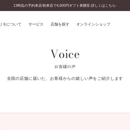
13時迄の予約来店/初来店で4,000円ギフト券贈呈-詳しくはこちら-
リモについて
サービス
店舗を探す
オンラインショップ
Voice
プリモについて
婚約指輪とは
結婚指輪とは
®
ソナルハンド診断
セットリングとは
お客様の声
インへのこだわり
エタニティリングとは
へのこだわり
全国の店舗に届いた、お客様からの嬉しい声をご紹介します
涯のメンテナンス
ニュース一覧
に店舗がある
お客様の声
SWEET STORIES
ビス
ショップブログ
ターサービス
コラム
入方法・仕上げ日数
よくあるご質問