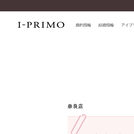
婚約指輪
結婚指輪
アイプ
婚約指輪一覧
アイ
結婚指輪一覧
パー
セットリング一覧
デザ
エタニティリング一覧
品質
アニバーサリージュエリー一覧
一生
近く
コレクション
奈良店
®
パーフェクトプロポーズリング
サー
ダイヤモンドプロポーズ
アフ
婚約ネックレス
ご購
ダイヤモンドシェイプコレクション