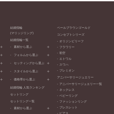
結婚指輪
ペールブラウンゴールド
(マリッジリング)
コンセプトシリーズ
結婚指輪一覧
オリジンビリーフ
素材から選ぶ
フラワリー
初空
プラチナ
フォルムから選ぶ
エトワル
イエローゴールド
ストレートライン
セッティングから選ぶ
スワハ
ピンクゴールド
ウェーブライン
プレーン
プレミオン
ド
ペールブラウンゴールド
スタイルから選ぶ
V字ライン
ワンメレ
コンビネーション
アニバーサリージュエリー
シンプル
価格帯から選ぶ
セベラルメレ
フェミニン
アニバーサリージュエリー一覧
50万円～
ラインメレ
結婚指輪 人気ランキング
モード
ネックレス
40万円～50万円
セットリング
エレガント
ベビーリング
30万円～40万円
セットリング一覧
ゴージャス
ファッションリング
20万円～30万円
ブレスレット
素材から選ぶ
10万円～20万円
ピアス