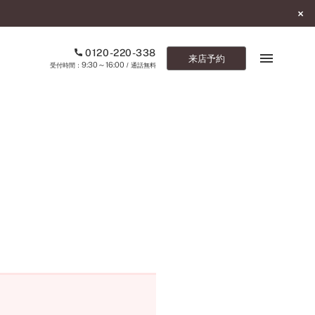
0120-220-338
来店予約
9:30～16:00
受付時間：
/ 通話無料
ブックマーク
ONLINE SHOP
ご来店予約
予約専用ダイヤル
0120-220-338
9:30～16:00
（受付時間：
・通話無料）
カタログ請求
お問い合わせ