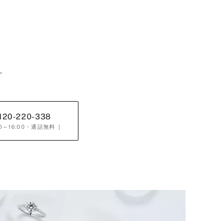
。
120-220-338
0～16:00
・通話無料 ］