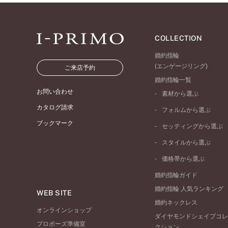
COLLECTION
婚約指輪
(エンゲージリング)
ご来店予約
婚約指輪一覧
お問い合わせ
素材から選ぶ
プラチナ
カタログ請求
フォルムから選ぶ
イエローゴールド
ブックマーク
ストレートライン
セッティングから選ぶ
ピンクゴールド
ウェーブライン
ソリテール
ペールブラウンゴール
スタイルから選ぶ
V字ライン
ワンサイドメレ
コンビネーション
シンプル
価格帯から選ぶ
ダブルサイドメレ
フェミニン
50万円台～
ラインメレ
婚約指輪ガイド
モード
40万円台～
婚約指輪 人気ランキング
エレガント
WEB SITE
30万円台～
婚約ネックレス
ゴージャス
20万円台～
オンラインショップ
ダイヤモンドシェイプコレ
10万円台～
プロポーズ準備室
クション