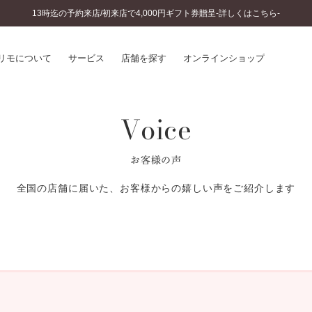
13時迄の予約来店/初来店で4,000円ギフト券贈呈-詳しくはこちら-
リモについて
サービス
店舗を探す
オンラインショップ
Voice
プリモについて
婚約指輪とは
結婚指輪とは
®
ソナルハンド診断
セットリングとは
お客様の声
インへのこだわり
エタニティリングとは
へのこだわり
全国の店舗に届いた、お客様からの嬉しい声をご紹介します
涯のメンテナンス
ニュース一覧
に店舗がある
お客様の声
SWEET STORIES
ビス
ショップブログ
ターサービス
コラム
入方法・仕上げ日数
よくあるご質問