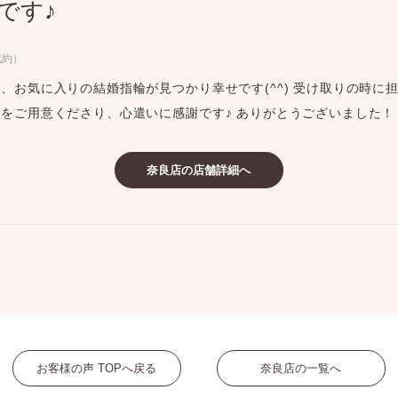
です♪
ミスダイヤモンド&バースストー
イダルアイテム
成約）
、お気に入りの結婚指輪が見つかり幸せです(^^) 受け取りの時に
ポーズサポート
をご用意くださり、心遣いに感謝です♪ ありがとうございました！
ップ
奈良店の店舗詳細へ
一覧
店予約について
お客様の声 TOPへ戻る
奈良店の一覧へ