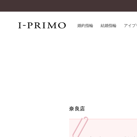
婚約指輪
結婚指輪
アイプ
婚約指輪一覧
アイ
結婚指輪一覧
パー
セットリング一覧
デザ
エタニティリング一覧
品質
アニバーサリージュエリー一覧
一生
近く
コレクション
奈良店
®
パーフェクトプロポーズリング
サー
ダイヤモンドプロポーズ
アフ
婚約ネックレス
ご購
ダイヤモンドシェイプコレクション