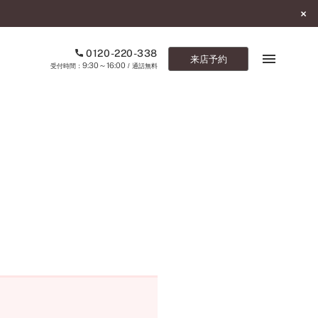
0120-220-338
来店予約
9:30～16:00
受付時間：
/ 通話無料
ブックマーク
ONLINE SHOP
ご来店予約
予約専用ダイヤル
0120-220-338
9:30～16:00
（受付時間：
・通話無料）
カタログ請求
お問い合わせ