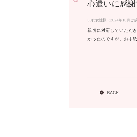
心遣いに感謝
プロ
ペールブラウンゴールド
ン
ブラ
30代女性様（2024年10月ご
コンセプトシリーズ
親切に対応していただき
プロ
オリジンビリーフ
かったのですが、お手紙
フラワリー
初空
ショ
エトワル
店舗
スワハ
ご来
プレミオン
BACK