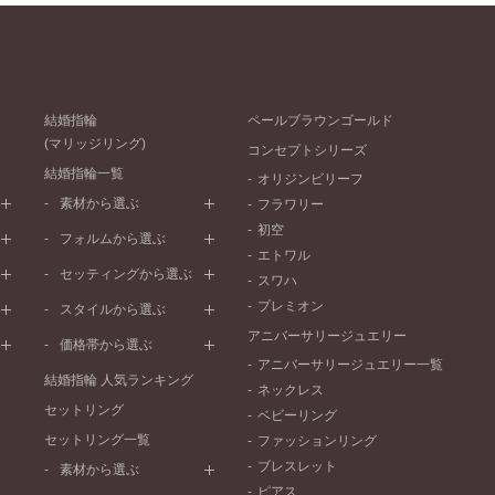
結婚指輪
ペールブラウンゴールド
(マリッジリング)
コンセプトシリーズ
結婚指輪一覧
オリジンビリーフ
素材から選ぶ
フラワリー
初空
プラチナ
フォルムから選ぶ
エトワル
イエローゴールド
ストレートライン
セッティングから選ぶ
スワハ
ピンクゴールド
ウェーブライン
プレーン
プレミオン
ド
ペールブラウンゴールド
スタイルから選ぶ
V字ライン
ワンメレ
コンビネーション
アニバーサリージュエリー
シンプル
価格帯から選ぶ
セベラルメレ
フェミニン
アニバーサリージュエリー一覧
50万円～
ラインメレ
結婚指輪 人気ランキング
モード
ネックレス
40万円～50万円
セットリング
エレガント
ベビーリング
30万円～40万円
セットリング一覧
ゴージャス
ファッションリング
20万円～30万円
ブレスレット
素材から選ぶ
10万円～20万円
ピアス