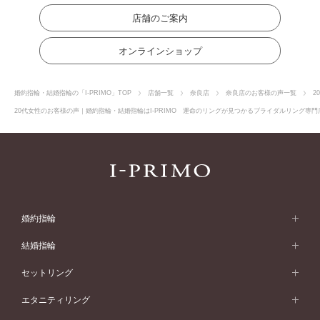
店舗のご案内
オンラインショップ
婚約指輪・結婚指輪の「I-PRIMO」TOP
店舗一覧
奈良店
奈良店のお客様の声一覧
2
20代女性のお客様の声｜婚約指輪・結婚指輪はI-PRIMO 運命のリングが見つかるブライダルリング専門店
婚約指輪
婚約指輪 (エンゲージリング)
結婚指輪
婚約指輪一覧
結婚指輪 (マリッジリング)
セットリング
素材から選ぶ
結婚指輪一覧
セットリング
エタニティリング
プラチナ
フォルムから選ぶ
素材から選ぶ