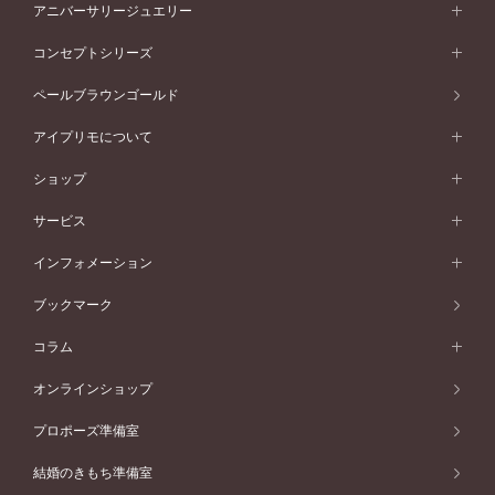
セットリング一覧
エタニティリング
アニバーサリージュエリー
イエローゴールド
ストレートライン
プラチナ
セッティングから選ぶ
フォルムから選ぶ
素材から選ぶ
エタニティリング一覧
アニバーサリージュエリー
コンセプトシリーズ
ピンクゴールド
ウェーブライン
イエローゴールド
ソリテール
ストレートライン
スタイルから選ぶ
プラチナ
セッティングから選ぶ
素材から選ぶ
アニバーサリージュエリー一覧
コンセプトシリーズ
ペールブラウンゴールド
ペールブラウンゴールド
V字ライン
ピンクゴールド
ワンサイドメレ
ウェーブライン
シンプル
イエローゴールド
プレーン
価格帯から選ぶ
スタイルから選ぶ
プラチナ
ネックレス
コンビネーション
オリジンビリーフ
ペールブラウンゴールド
ダブルサイドメレ
アイプリモについて
V字ライン
フェミニン
ピンクゴールド
ワンメレ
50万円台～
シンプル
イエローゴールド
婚約指輪ガイド
ベビーリング
価格帯から選ぶ
フラワリー
コンビネーション
ラインメレ
モード
アイプリモについて
ペールブラウンゴールド
セベラルメレ
ショップ
40万円台～
フェミニン
ピンクゴールド
ファッションリング
50万円～
婚約指輪 人気ランキング
結婚指輪 人気ランキング
初空
エレガント
コンビネーション
ラインメレ
30万円台～
®
モード
パーソナルハンド診断
店舗一覧
ペールブラウンゴールド
ブレスレット
サービス
40万円～50万円
婚約ネックレス
エトワル
ゴージャス
20万円台～
エレガント
ピアス
30万円～40万円
デザインへのこだわり
プロポーズサポート
スワハ
北海道
インフォメーション
ダイヤモンドシェイプコレクション
10万円台～
ゴージャス
イヤリング
20万円～30万円
品質へのこだわり
プレミオン
サービス
ご来店予約について
札幌店
ブックマーク
®
パーフェクトプロポーズリング
アニバーサリーギフト
10万円～20万円
一生涯のメンテナンス
函館店
アフターサービス
ニュース一覧
コラム
ダイヤモンドプロポーズ
取扱店)エヴァンスブライダル 旭川本店
近くに店舗がある
ご購入方法・仕上げ日数
お客様の声
コラム
オンラインショップ
プロミスダイヤモンド&バースストーン
東北
SWEET STORIES
ダイヤモンド
プロポーズ準備室
婚約指輪
ブライダルアイテム
仙台店
ショップブログ
結婚のきもち準備室
結婚指輪
青森店
公式アンバサダー