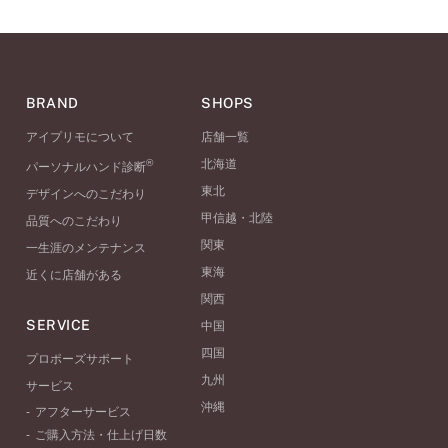
BRAND
SHOPS
アイプリモについて
店舗一覧
®
北海道
パーソナルハンド診断
東北
デザインへのこだわり
甲信越・北陸
品質へのこだわり
関東
一生涯のメンテナンス
東海
近くに店舗がある
関西
SERVICE
中国
四国
プロポーズサポート
九州
サービス
沖縄
アフターサービス
ご購入方法・仕上げ日数