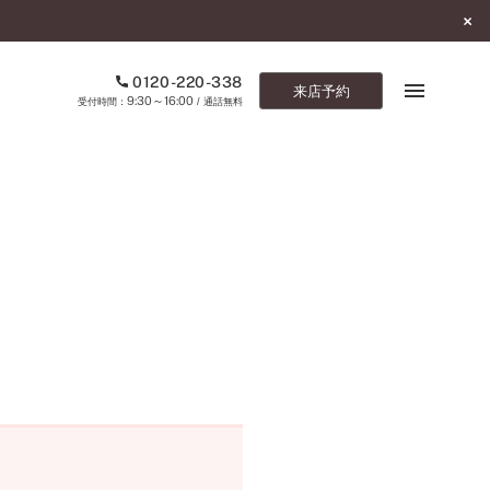
0120-220-338
来店予約
9:30～16:00
受付時間：
/ 通話無料
ブックマーク
ONLINE SHOP
ご来店予約
予約専用ダイヤル
0120-220-338
9:30～16:00
（受付時間：
・通話無料）
カタログ請求
お問い合わせ