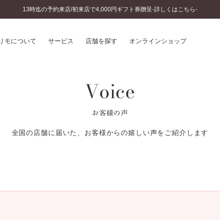
13時迄の予約来店/初来店で4,000円ギフト券贈呈-詳しくはこちら-
リモについて
サービス
店舗を探す
オンラインショップ
Voice
プリモについて
婚約指輪とは
結婚指輪とは
®
ソナルハンド診断
セットリングとは
お客様の声
インへのこだわり
エタニティリングとは
へのこだわり
全国の店舗に届いた、お客様からの嬉しい声をご紹介します
涯のメンテナンス
ニュース一覧
に店舗がある
お客様の声
SWEET STORIES
ビス
ショップブログ
ターサービス
コラム
入方法・仕上げ日数
よくあるご質問