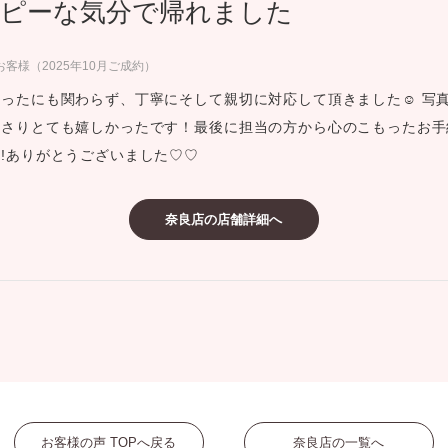
ピーな気分で帰れました
ミスダイヤモンド&バースストー
イダルアイテム
客様（2025年10月ご成約）
ったにも関わらず、丁寧にそして親切に対応して頂きました☺︎ 写
ポーズサポート
下さりとても嬉しかったです！最後に担当の方から心のこもったお手
!ありがとうございました♡♡
ップ
一覧
奈良店の店舗詳細へ
店予約について
お客様の声 TOPへ戻る
奈良店の一覧へ