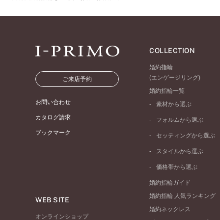
COLLECTION
婚約指輪
(エンゲージリング)
ご来店予約
婚約指輪一覧
お問い合わせ
素材から選ぶ
プラチナ
カタログ請求
フォルムから選ぶ
イエローゴールド
ブックマーク
ストレートライン
セッティングから選ぶ
ピンクゴールド
ウェーブライン
ソリテール
ペールブラウンゴール
スタイルから選ぶ
V字ライン
ワンサイドメレ
コンビネーション
シンプル
価格帯から選ぶ
ダブルサイドメレ
フェミニン
50万円台～
ラインメレ
婚約指輪ガイド
モード
40万円台～
婚約指輪 人気ランキング
エレガント
WEB SITE
30万円台～
婚約ネックレス
ゴージャス
20万円台～
オンラインショップ