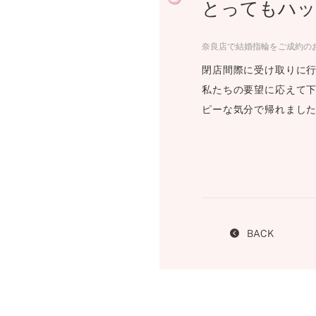
とってもハッ
プロ
ペールブラウンゴールド
ン
ブラ
奈良店で結婚指輪をご成約のお
コンセプトシリーズ
閉店間際に受け取りに行
プロ
オリジンビリーフ
私たちの要望に応えて
フラワリー
ピーな気分で帰れました
初空
ショ
エトワル
店舗
スワハ
ご来
プレミオン
BACK