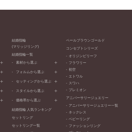
結婚指輪
ペールブラウンゴールド
(マリッジリング)
コンセプトシリーズ
結婚指輪一覧
オリジンビリーフ
素材から選ぶ
フラワリー
初空
プラチナ
フォルムから選ぶ
エトワル
イエローゴールド
ストレートライン
セッティングから選ぶ
スワハ
ピンクゴールド
ウェーブライン
プレーン
プレミオン
ド
ペールブラウンゴールド
スタイルから選ぶ
V字ライン
ワンメレ
コンビネーション
アニバーサリージュエリー
シンプル
価格帯から選ぶ
セベラルメレ
フェミニン
アニバーサリージュエリー一覧
50万円～
ラインメレ
結婚指輪 人気ランキング
モード
ネックレス
40万円～50万円
セットリング
エレガント
ベビーリング
30万円～40万円
セットリング一覧
ゴージャス
ファッションリング
20万円～30万円