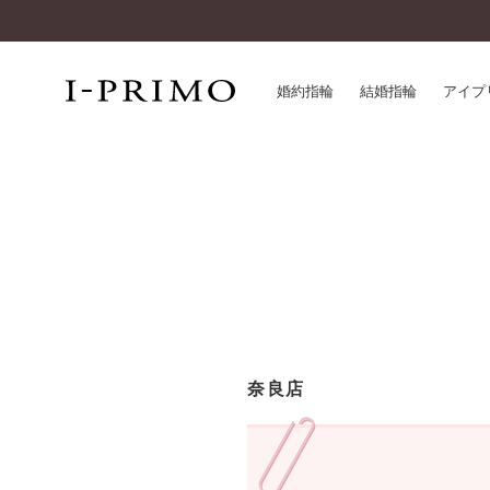
婚約指輪
結婚指輪
アイプ
婚約指輪一覧
アイ
結婚指輪一覧
パー
セットリング一覧
デザ
エタニティリング一覧
品質
アニバーサリージュエリー一覧
一生
近く
コレクション
奈良店
®
パーフェクトプロポーズリング
サー
ダイヤモンドプロポーズ
アフ
婚約ネックレス
ご購
ダイヤモンドシェイプコレクション