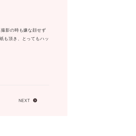
FOLLOW US ON
真撮影の時も嫌な顔せず
紙も頂き、とってもハッ
NEXT