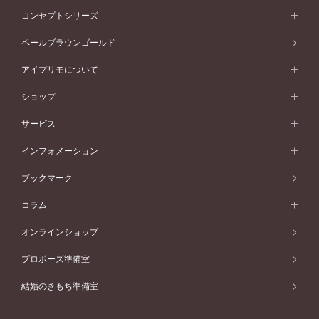
ストレートライン
プラチナ
セッティングから選ぶ
フォルムから選ぶ
素材から選ぶ
エタニティリング一覧
アニバーサリージュエリー
コンセプトシリーズ
ピンクゴールド
ウェーブライン
イエローゴールド
ソリテール
ストレートライン
スタイルから選ぶ
プラチナ
セッティングから選ぶ
素材から選ぶ
アニバーサリージュエリー一覧
コンセプトシリーズ
ペールブラウンゴールド
ペールブラウンゴールド
V字ライン
ピンクゴールド
ワンサイドメレ
ウェーブライン
シンプル
イエローゴールド
プレーン
価格帯から選ぶ
スタイルから選ぶ
プラチナ
ネックレス
コンビネーション
オリジンビリーフ
ペールブラウンゴールド
ダブルサイドメレ
アイプリモについて
V字ライン
フェミニン
ピンクゴールド
ワンメレ
50万円台～
シンプル
イエローゴールド
婚約指輪ガイド
ベビーリング
価格帯から選ぶ
フラワリー
コンビネーション
ラインメレ
モード
アイプリモについて
ペールブラウンゴールド
セベラルメレ
ショップ
40万円台～
フェミニン
ピンクゴールド
ファッションリング
50万円～
婚約指輪 人気ランキング
結婚指輪 人気ランキング
初空
エレガント
コンビネーション
ラインメレ
30万円台～
®
モード
パーソナルハンド診断
店舗一覧
ペールブラウンゴールド
ブレスレット
サービス
40万円～50万円
婚約ネックレス
エトワル
ゴージャス
20万円台～
エレガント
ピアス
30万円～40万円
デザインへのこだわり
プロポーズサポート
スワハ
北海道
インフォメーション
ダイヤモンドシェイプコレクション
10万円台～
ゴージャス
イヤリング
20万円～30万円
品質へのこだわり
プレミオン
サービス
ご来店予約について
札幌店
ブックマーク
®
パーフェクトプロポーズリング
アニバーサリーギフト
10万円～20万円
一生涯のメンテナンス
函館店
アフターサービス
ニュース一覧
コラム
ダイヤモンドプロポーズ
取扱店)エヴァンスブライダル 旭川本店
近くに店舗がある
ご購入方法・仕上げ日数
お客様の声
コラム
オンラインショップ
プロミスダイヤモンド&バースストーン
東北
SWEET STORIES
ダイヤモンド
プロポーズ準備室
婚約指輪
ブライダルアイテム
仙台店
ショップブログ
結婚のきもち準備室
結婚指輪
青森店
公式アンバサダー
リング
弘前パークホテル店