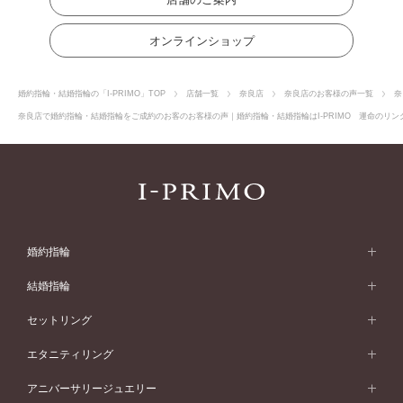
オンラインショップ
婚約指輪・結婚指輪の「I-PRIMO」TOP
店舗一覧
奈良店
奈良店のお客様の声一覧
奈
奈良店で婚約指輪・結婚指輪をご成約のお客のお客様の声｜婚約指輪・結婚指輪はI-PRIMO 運命のリング
婚約指輪
婚約指輪 (エンゲージリング)
結婚指輪
婚約指輪一覧
結婚指輪 (マリッジリング)
セットリング
素材から選ぶ
結婚指輪一覧
セットリング
エタニティリング
プラチナ
フォルムから選ぶ
素材から選ぶ
セットリング一覧
エタニティリング
アニバーサリージュエリー
イエローゴールド