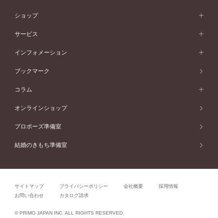
50万円台～
シンプル
イエローゴールド
婚約指輪ガイド
ベビーリング
価格帯から選ぶ
フラワリー
コンビネーション
ラインメレ
モード
アイプリモについて
ペールブラウンゴールド
セベラルメレ
ショップ
40万円台～
フェミニン
ピンクゴールド
ファッションリング
50万円～
婚約指輪 人気ランキング
結婚指輪 人気ランキング
初空
エレガント
コンビネーション
ラインメレ
30万円台～
®
モード
パーソナルハンド診断
店舗一覧
ペールブラウンゴールド
ブレスレット
サービス
40万円～50万円
婚約ネックレス
エトワル
ゴージャス
20万円台～
エレガント
ピアス
30万円～40万円
デザインへのこだわり
プロポーズサポート
スワハ
北海道
インフォメーション
ダイヤモンドシェイプコレクション
10万円台～
ゴージャス
イヤリング
20万円～30万円
品質へのこだわり
プレミオン
サービス
ご来店予約について
札幌店
ブックマーク
®
パーフェクトプロポーズリング
アニバーサリーギフト
10万円～20万円
一生涯のメンテナンス
函館店
アフターサービス
ニュース一覧
コラム
ダイヤモンドプロポーズ
取扱店)エヴァンスブライダル 旭川本店
近くに店舗がある
ご購入方法・仕上げ日数
お客様の声
コラム
オンラインショップ
プロミスダイヤモンド&バースストーン
東北
SWEET STORIES
ダイヤモンド
プロポーズ準備室
婚約指輪
ブライダルアイテム
仙台店
ショップブログ
結婚のきもち準備室
結婚指輪
青森店
公式アンバサダー
リング
弘前パークホテル店
よくあるご質問
プロポーズ
秋田店
サイトマップ
プライバシーポリシー
会社概要
採用情報
結婚関連
盛岡大通店
お問い合わせ
カタログ請求
山形店
関連コラム
© PRIMO JAPAN INC. ALL RIGHTS RESERVED.