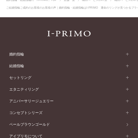
ご結婚指輪ご成約のお客様のお客様の声｜婚約指輪・結婚指輪はI-PRIMO 運命のリングが見つかるブライ
婚約指輪
婚約指輪 (エンゲージリング)
結婚指輪
婚約指輪一覧
結婚指輪 (マリッジリング)
セットリング
素材から選ぶ
結婚指輪一覧
セットリング
エタニティリング
プラチナ
フォルムから選ぶ
素材から選ぶ
セットリング一覧
エタニティリング
アニバーサリージュエリー
イエローゴールド
ストレートライン
プラチナ
セッティングから選ぶ
フォルムから選ぶ
素材から選ぶ
エタニティリング一覧
アニバーサリージュエリー
コンセプトシリーズ
ピンクゴールド
ウェーブライン
イエローゴールド
ソリテール
ストレートライン
スタイルから選ぶ
プラチナ
セッティングから選ぶ
素材から選ぶ
アニバーサリージュエリー一覧
コンセプトシリーズ
ペールブラウンゴールド
ペールブラウンゴールド
V字ライン
ピンクゴールド
ワンサイドメレ
ウェーブライン
シンプル
イエローゴールド
プレーン
価格帯から選ぶ
スタイルから選ぶ
プラチナ
ネックレス
コンビネーション
オリジンビリーフ
ペールブラウンゴールド
ダブルサイドメレ
アイプリモについて
V字ライン
フェミニン
ピンクゴールド
ワンメレ