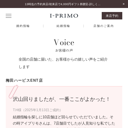
13時迄の予約来店/初来店で4,000円ギフト券贈呈-詳しくはこちら-
来店予約
婚約指輪
結婚指輪
店舗のご案内
Voice
お客様の声
全国の店舗に届いた、お客様からの嬉しい声をご紹介
します
梅田ハービスENT店
沢山回りましたが、一番ここがよかった！
T.H様（2025年1月13日ご成約）
結婚指輪を探しに10店舗ほど回らせていただていました。そ
の時アイプリモさんは、7店舗目でしたが人見知りな私でした