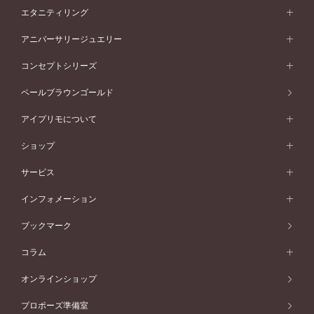
素材から選ぶ
結婚指輪一覧
セットリング
エタニティリング
プラチナ
フォルムから選ぶ
素材から選ぶ
セットリング一覧
エタニティリング
アニバーサリージュエリー
イエローゴールド
ストレートライン
プラチナ
セッティングから選ぶ
フォルムから選ぶ
素材から選ぶ
エタニティリング一覧
アニバーサリージュエリー
コンセプトシリーズ
ピンクゴールド
ウェーブライン
イエローゴールド
ソリテール
ストレートライン
スタイルから選ぶ
プラチナ
セッティングから選ぶ
素材から選ぶ
アニバーサリージュエリー一覧
コンセプトシリーズ
ペールブラウンゴールド
ペールブラウンゴールド
V字ライン
ピンクゴールド
ワンサイドメレ
ウェーブライン
シンプル
イエローゴールド
プレーン
価格帯から選ぶ
スタイルから選ぶ
プラチナ
ネックレス
コンビネーション
オリジンビリーフ
ペールブラウンゴールド
ダブルサイドメレ
アイプリモについて
V字ライン
フェミニン
ピンクゴールド
ワンメレ
50万円台～
シンプル
イエローゴールド
婚約指輪ガイド
ベビーリング
価格帯から選ぶ
フラワリー
コンビネーション
ラインメレ
モード
アイプリモについて
ペールブラウンゴールド
セベラルメレ
ショップ
40万円台～
フェミニン
ピンクゴールド
ファッションリング
50万円～
婚約指輪 人気ランキング
結婚指輪 人気ランキング
初空
エレガント
コンビネーション
ラインメレ
30万円台～
®
モード
パーソナルハンド診断
店舗一覧
ペールブラウンゴールド
ブレスレット
サービス
40万円～50万円
婚約ネックレス
エトワル
ゴージャス
20万円台～
エレガント
ピアス
30万円～40万円
デザインへのこだわり
プロポーズサポート
スワハ
北海道
インフォメーション
ダイヤモンドシェイプコレクション
10万円台～
ゴージャス
イヤリング
20万円～30万円
品質へのこだわり
プレミオン
サービス
ご来店予約について
札幌店
ブックマーク
®
パーフェクトプロポーズリング
アニバーサリーギフト
10万円～20万円
一生涯のメンテナンス
函館店
アフターサービス
ニュース一覧
コラム
ダイヤモンドプロポーズ
取扱店)エヴァンスブライダル 旭川本店
近くに店舗がある
ご購入方法・仕上げ日数
お客様の声
コラム
オンラインショップ
プロミスダイヤモンド&バースストーン
東北
SWEET STORIES
ダイヤモンド
プロポーズ準備室