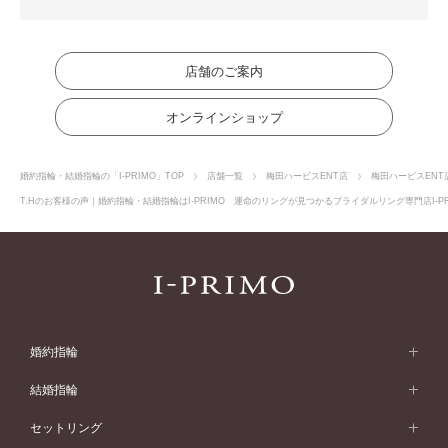
店舗のご案内
オンラインショップ
婚約指輪・結婚指輪の「I-PRIMO」TOP
店舗一覧
梅田ハービスENT店
梅田ハービスENT
T.Hのお客様の声｜婚約指輪・結婚指輪はI-PRIMO 運命のリングが見つかるブライダルリング専門店I-P
婚約指輪
婚約指輪 (エンゲージリング)
結婚指輪
婚約指輪一覧
結婚指輪 (マリッジリング)
セットリング