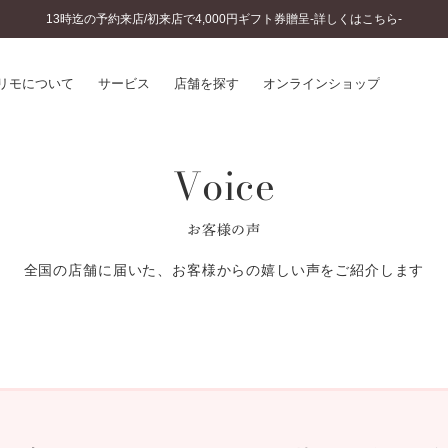
13時迄の予約来店/初来店で4,000円ギフト券贈呈-詳しくはこちら-
リモについて
サービス
店舗を探す
オンラインショップ
Voice
プリモについて
婚約指輪とは
結婚指輪とは
®
ソナルハンド診断
セットリングとは
お客様の声
インへのこだわり
エタニティリングとは
へのこだわり
全国の店舗に届いた、お客様からの嬉しい声をご紹介します
涯のメンテナンス
ニュース一覧
に店舗がある
お客様の声
SWEET STORIES
ビス
ショップブログ
ターサービス
コラム
入方法・仕上げ日数
よくあるご質問