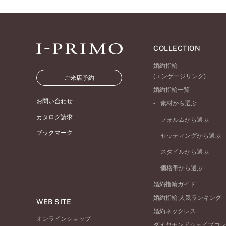
COLLECTION
婚約指輪
(エンゲージリング)
ご来店予約
婚約指輪一覧
お問い合わせ
素材から選ぶ
プラチナ
カタログ請求
フォルムから選ぶ
イエローゴールド
ブックマーク
ストレートライン
セッティングから選ぶ
ピンクゴールド
ウェーブライン
ソリテール
ペールブラウンゴール
スタイルから選ぶ
V字ライン
ワンサイドメレ
コンビネーション
シンプル
価格帯から選ぶ
ダブルサイドメレ
フェミニン
50万円台～
ラインメレ
婚約指輪ガイド
モード
40万円台～
婚約指輪 人気ランキング
エレガント
WEB SITE
30万円台～
婚約ネックレス
ゴージャス
20万円台～
オンラインショップ
ダイヤモンドシェイプコレ