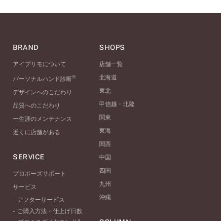
BRAND
SHOPS
アイプリモについて
店舗一覧
®
北海道
パーソナルハンド診断
東北
デザインへのこだわり
甲信越・北陸
品質へのこだわり
関東
一生涯のメンテナンス
東海
近くに店舗がある
関西
SERVICE
中国
四国
プロポーズサポート
九州
サービス
沖縄
アフターサービス
ご購入方法・仕上げ日数