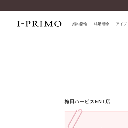
婚約指輪
結婚指輪
アイプ
婚約指輪一覧
アイ
結婚指輪一覧
パー
セットリング一覧
デザ
エタニティリング一覧
品質
アニバーサリージュエリー一覧
一生
近く
コレクション
梅田ハービスENT店
®
パーフェクトプロポーズリング
サー
ダイヤモンドプロポーズ
アフ
婚約ネックレス
ご購
ダイヤモンドシェイプコレクション