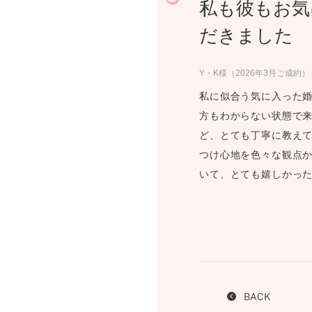
私も彼もお気
プロ
ペールブラウンゴールド
ン
だきました
ブラ
コンセプトシリーズ
Y・K様（2026年3月ご成約）
プロ
オリジンビリーフ
フラワリー
私に似合う気に入った
初空
方もわからない状態で
ショ
エトワル
ど、とても丁寧に教え
店舗
スワハ
つけ心地を色々な観点
ご来
プレミオン
いて、とても嬉しかっ
BACK