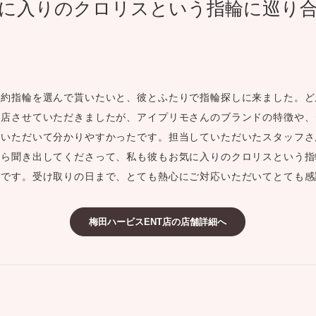
に入りのクロリスという指輪に巡り
ミスダイヤモンド&バースストー
イダルアイテム
ポーズサポート
婚約指輪を選んで貰いたいと、彼とふたりで指輪探しに来ました。ど
来店させていただきましたが、アイプリモさんのブランドの特徴や、
ップ
ていただいて分かりやすかったです。担当していただいたスタッフさ
一覧
から聞き出してくださって、私も彼もお気に入りのクロリスという指
店予約について
たです。受け取りの日まで、とても熱心にご対応いただいてとても感
梅田ハービスENT店の店舗詳細へ