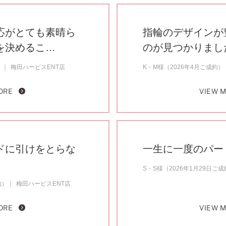
応がとても素晴ら
指輪のデザインが
を決めるこ…
のが見つかりまし
）
梅田ハービスENT店
K・M様（2026年4月ご成約）
ORE
VIEW 
ドに引けをとらな
一生に一度のパー
S・S様（2026年1月29日ご
約）
梅田ハービスENT店
ORE
VIEW 