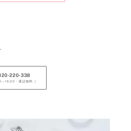
。
120-220-338
0～16:00
・通話無料 ］