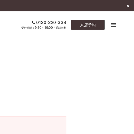
0120-220-338
来店予約
9:30～16:00
受付時間：
/ 通話無料
ブックマーク
ONLINE SHOP
ご来店予約
予約専用ダイヤル
0120-220-338
9:30～16:00
（受付時間：
・通話無料）
カタログ請求
お問い合わせ