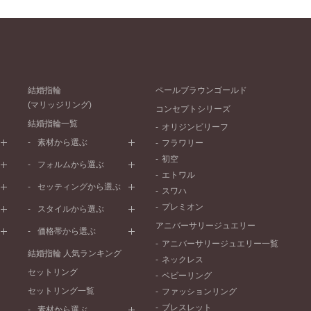
結婚指輪
ペールブラウンゴールド
(マリッジリング)
コンセプトシリーズ
結婚指輪一覧
オリジンビリーフ
素材から選ぶ
フラワリー
初空
プラチナ
フォルムから選ぶ
エトワル
イエローゴールド
ストレートライン
セッティングから選ぶ
スワハ
ピンクゴールド
ウェーブライン
プレーン
プレミオン
ド
ペールブラウンゴールド
スタイルから選ぶ
V字ライン
ワンメレ
コンビネーション
アニバーサリージュエリー
シンプル
価格帯から選ぶ
セベラルメレ
フェミニン
アニバーサリージュエリー一覧
50万円～
ラインメレ
結婚指輪 人気ランキング
モード
ネックレス
40万円～50万円
セットリング
エレガント
ベビーリング
30万円～40万円
セットリング一覧
ゴージャス
ファッションリング
20万円～30万円
ブレスレット
素材から選ぶ