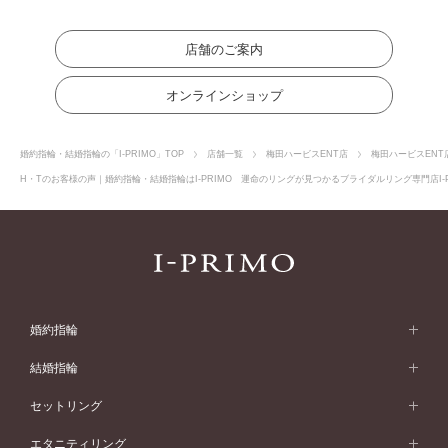
店舗のご案内
オンラインショップ
婚約指輪・結婚指輪の「I-PRIMO」TOP
店舗一覧
梅田ハービスENT店
梅田ハービスENT
H・Tのお客様の声｜婚約指輪・結婚指輪はI-PRIMO 運命のリングが見つかるブライダルリング専門店I-
婚約指輪
婚約指輪 (エンゲージリング)
結婚指輪
婚約指輪一覧
結婚指輪 (マリッジリング)
セットリング
素材から選ぶ
結婚指輪一覧
セットリング
エタニティリング