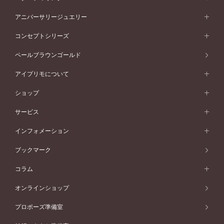
プラチナ
フォルムから選ぶ
素材から選ぶ
セットリング一覧
エタニティリング
アニバーサリージュエリー
イエローゴールド
ストレートライン
プラチナ
セッティングから選ぶ
フォルムから選ぶ
素材から選ぶ
エタニティリング一覧
アニバーサリージュエリー
コンセプトシリーズ
ピンクゴールド
ウェーブライン
イエローゴールド
ソリテール
ストレートライン
スタイルから選ぶ
プラチナ
セッティングから選ぶ
素材から選ぶ
アニバーサリージュエリー一覧
コンセプトシリーズ
ペールブラウンゴールド
ペールブラウンゴールド
V字ライン
ピンクゴールド
ワンサイドメレ
ウェーブライン
シンプル
イエローゴールド
プレーン
価格帯から選ぶ
スタイルから選ぶ
プラチナ
ネックレス
コンビネーション
オリジンビリーフ
ペールブラウンゴールド
ダブルサイドメレ
アイプリモについて
V字ライン
フェミニン
ピンクゴールド
ワンメレ
50万円台～
シンプル
イエローゴールド
婚約指輪ガイド
ベビーリング
価格帯から選ぶ
フラワリー
コンビネーション
ラインメレ
モード
アイプリモについて
ペールブラウンゴールド
セベラルメレ
ショップ
40万円台～
フェミニン
ピンクゴールド
ファッションリング
50万円～
婚約指輪 人気ランキング
結婚指輪 人気ランキング
初空
エレガント
コンビネーション
ラインメレ
30万円台～
®
モード
パーソナルハンド診断
店舗一覧
ペールブラウンゴールド
ブレスレット
サービス
40万円～50万円
婚約ネックレス
エトワル
ゴージャス
20万円台～
エレガント
ピアス
30万円～40万円
デザインへのこだわり
プロポーズサポート
スワハ
北海道
インフォメーション
ダイヤモンドシェイプコレクション
10万円台～
ゴージャス
イヤリング
20万円～30万円
品質へのこだわり
プレミオン
サービス
ご来店予約について
札幌店
ブックマーク
®
パーフェクトプロポーズリング
アニバーサリーギフト
10万円～20万円
一生涯のメンテナンス
函館店
アフターサービス
ニュース一覧
コラム
ダイヤモンドプロポーズ
取扱店)エヴァンスブライダル 旭川本店
近くに店舗がある
ご購入方法・仕上げ日数
お客様の声
コラム
オンラインショップ
プロミスダイヤモンド&バースストーン
東北
SWEET STORIES
ダイヤモンド
プロポーズ準備室
婚約指輪
ブライダルアイテム
仙台店
ショップブログ