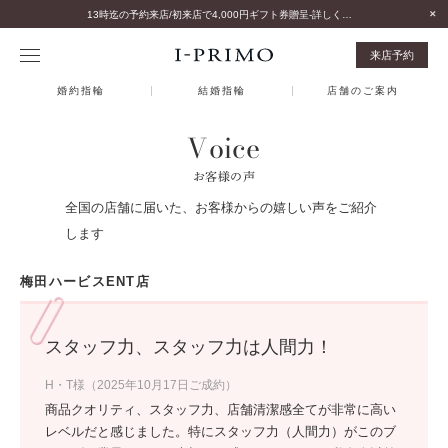
13時迄の予約来店/初来店で4,000円ギフト券贈呈-詳しくはこちら-
来店予約
婚約指輪
結婚指輪
店舗のご案内
Voice
お客様の声
全国の店舗に届いた、お客様からの嬉しい声をご紹介
します
梅田ハービスENT店
スタッフ力、スタッフ力は人間力！
H・T様（2025年10月17日ご成約）
商品クオリティ、スタッフ力、店舗清潔感全てが非常に高い
レベルだと感じました。特にスタッフ力（人間力）がこのブ