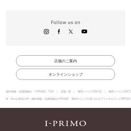
Follow us on
店舗のご案内
オンラインショップ
婚約指輪・結婚指輪の「I-PRIMO」TOP
店舗一覧
梅田ハービスENT店
梅田ハービスENT
M・Mのお客様の声｜婚約指輪・結婚指輪はI-PRIMO 運命のリングが見つかるブライダルリング専門店I-