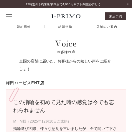
13時迄の予約来店/初来店で4,000円ギフト券贈呈-詳しくはこちら-
来店予約
婚約指輪
結婚指輪
店舗のご案内
Voice
お客様の声
全国の店舗に届いた、お客様からの嬉しい声をご紹介
します
梅田ハービスENT店
この指輪を初めて見た時の感覚は今でも忘
れられません
M・M様（2025年12月10日ご成約）
指輪選びの際、様々な意見を言いましたが、全て聞いて下さ