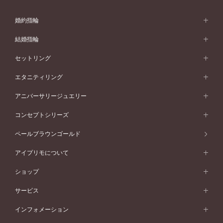
婚約指輪
婚約指輪 (エンゲージリング)
結婚指輪
婚約指輪一覧
結婚指輪 (マリッジリング)
セットリング
素材から選ぶ
結婚指輪一覧
セットリング
エタニティリング
プラチナ
フォルムから選ぶ
素材から選ぶ
セットリング一覧
エタニティリング
アニバーサリージュエリー
イエローゴールド
ストレートライン
プラチナ
セッティングから選ぶ
フォルムから選ぶ
素材から選ぶ
エタニティリング一覧
アニバーサリージュエリー
コンセプトシリーズ
ピンクゴールド
ウェーブライン
イエローゴールド
ソリテール
ストレートライン
スタイルから選ぶ
プラチナ
セッティングから選ぶ
素材から選ぶ
アニバーサリージュエリー一覧
コンセプトシリーズ
ペールブラウンゴールド
ペールブラウンゴールド
V字ライン
ピンクゴールド
ワンサイドメレ
ウェーブライン
シンプル
イエローゴールド
プレーン
価格帯から選ぶ
スタイルから選ぶ
プラチナ
ネックレス
コンビネーション
オリジンビリーフ
ペールブラウンゴールド
ダブルサイドメレ
アイプリモについて
V字ライン
フェミニン
ピンクゴールド
ワンメレ
50万円台～
シンプル
イエローゴールド
婚約指輪ガイド
ベビーリング
価格帯から選ぶ
フラワリー
コンビネーション
ラインメレ
モード
アイプリモについて
ペールブラウンゴールド
セベラルメレ
ショップ
40万円台～
フェミニン
ピンクゴールド
ファッションリング
50万円～
婚約指輪 人気ランキング
結婚指輪 人気ランキング
初空
エレガント
コンビネーション
ラインメレ
30万円台～
®
モード
パーソナルハンド診断
店舗一覧
ペールブラウンゴールド
ブレスレット
サービス
40万円～50万円
婚約ネックレス
エトワル
ゴージャス
20万円台～
エレガント
ピアス
30万円～40万円
デザインへのこだわり
プロポーズサポート
スワハ
北海道
インフォメーション
ダイヤモンドシェイプコレクション
10万円台～
ゴージャス
イヤリング
20万円～30万円