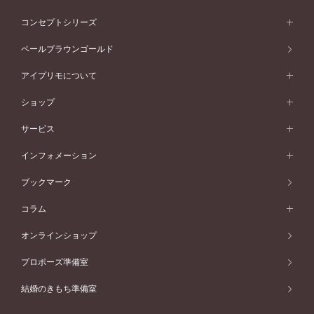
イエローゴールド
ストレートライン
プラチナ
セッティングから選ぶ
フォルムから選ぶ
素材から選ぶ
エタニティリング一覧
アニバーサリージュエリー
コンセプトシリーズ
ピンクゴールド
ウェーブライン
イエローゴールド
ソリテール
ストレートライン
スタイルから選ぶ
プラチナ
セッティングから選ぶ
素材から選ぶ
アニバーサリージュエリー一覧
コンセプトシリーズ
ペールブラウンゴールド
ペールブラウンゴールド
V字ライン
ピンクゴールド
ワンサイドメレ
ウェーブライン
シンプル
イエローゴールド
プレーン
価格帯から選ぶ
スタイルから選ぶ
プラチナ
ネックレス
コンビネーション
オリジンビリーフ
ペールブラウンゴールド
ダブルサイドメレ
アイプリモについて
V字ライン
フェミニン
ピンクゴールド
ワンメレ
50万円台～
シンプル
イエローゴールド
婚約指輪ガイド
ベビーリング
価格帯から選ぶ
フラワリー
コンビネーション
ラインメレ
モード
アイプリモについて
ペールブラウンゴールド
セベラルメレ
ショップ
40万円台～
フェミニン
ピンクゴールド
ファッションリング
50万円～
婚約指輪 人気ランキング
結婚指輪 人気ランキング
初空
エレガント
コンビネーション
ラインメレ
30万円台～
®
モード
パーソナルハンド診断
店舗一覧
ペールブラウンゴールド
ブレスレット
サービス
40万円～50万円
婚約ネックレス
エトワル
ゴージャス
20万円台～
エレガント
ピアス
30万円～40万円
デザインへのこだわり
プロポーズサポート
スワハ
北海道
インフォメーション
ダイヤモンドシェイプコレクション
10万円台～
ゴージャス
イヤリング
20万円～30万円
品質へのこだわり
プレミオン
サービス
ご来店予約について
札幌店
ブックマーク
®
パーフェクトプロポーズリング
アニバーサリーギフト
10万円～20万円
一生涯のメンテナンス
函館店
アフターサービス
ニュース一覧
コラム
ダイヤモンドプロポーズ
取扱店)エヴァンスブライダル 旭川本店
近くに店舗がある
ご購入方法・仕上げ日数
お客様の声
コラム
オンラインショップ
プロミスダイヤモンド&バースストーン
東北
SWEET STORIES
ダイヤモンド
プロポーズ準備室
婚約指輪
ブライダルアイテム
仙台店
ショップブログ
結婚のきもち準備室
結婚指輪
青森店
公式アンバサダー