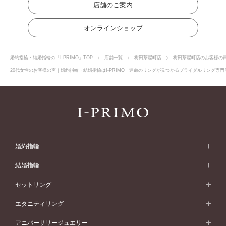
店舗のご案内
オンラインショップ
婚約指輪・結婚指輪の「I-PRIMO」TOP
店舗一覧
梅田茶屋町店
梅田茶屋町店のお客様の
20代女性のお客様の声｜婚約指輪・結婚指輪はI-PRIMO 運命のリングが見つかるブライダルリング専門店
婚約指輪
婚約指輪 (エンゲージリング)
結婚指輪
婚約指輪一覧
結婚指輪 (マリッジリング)
セットリング
素材から選ぶ
結婚指輪一覧
セットリング
エタニティリング
プラチナ
フォルムから選ぶ
素材から選ぶ
セットリング一覧
エタニティリング
アニバーサリージュエリー