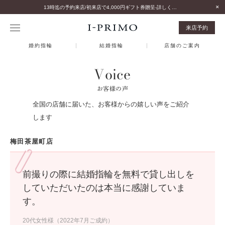
13時迄の予約来店/初来店で4,000円ギフト券贈呈-詳しくはこちら-
来店予約
婚約指輪
結婚指輪
店舗のご案内
Voice
お客様の声
全国の店舗に届いた、お客様からの嬉しい声をご紹介
します
梅田茶屋町店
前撮りの際に結婚指輪を無料で貸し出しを
していただいたのは本当に感謝していま
す。
20代女性様（2022年7月ご成約）