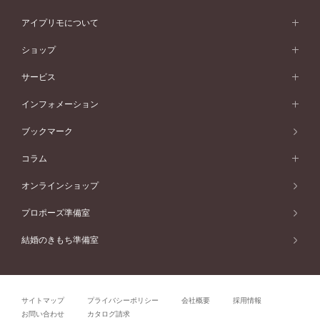
ウェーブライン
シンプル
イエローゴールド
プレーン
価格帯から選ぶ
スタイルから選ぶ
プラチナ
ネックレス
コンビネーション
オリジンビリーフ
ペールブラウンゴールド
ダブルサイドメレ
アイプリモについて
V字ライン
フェミニン
ピンクゴールド
ワンメレ
50万円台～
シンプル
イエローゴールド
婚約指輪ガイド
ベビーリング
価格帯から選ぶ
フラワリー
コンビネーション
ラインメレ
モード
アイプリモについて
ペールブラウンゴールド
セベラルメレ
ショップ
40万円台～
フェミニン
ピンクゴールド
ファッションリング
50万円～
婚約指輪 人気ランキング
結婚指輪 人気ランキング
初空
エレガント
コンビネーション
ラインメレ
30万円台～
®
モード
パーソナルハンド診断
店舗一覧
ペールブラウンゴールド
ブレスレット
サービス
40万円～50万円
婚約ネックレス
エトワル
ゴージャス
20万円台～
エレガント
ピアス
30万円～40万円
デザインへのこだわり
プロポーズサポート
スワハ
北海道
インフォメーション
ダイヤモンドシェイプコレクション
10万円台～
ゴージャス
イヤリング
20万円～30万円
品質へのこだわり
プレミオン
サービス
ご来店予約について
札幌店
ブックマーク
®
パーフェクトプロポーズリング
アニバーサリーギフト
10万円～20万円
一生涯のメンテナンス
函館店
アフターサービス
ニュース一覧
コラム
ダイヤモンドプロポーズ
取扱店)エヴァンスブライダル 旭川本店
近くに店舗がある
ご購入方法・仕上げ日数
お客様の声
コラム
オンラインショップ
プロミスダイヤモンド&バースストーン
東北
SWEET STORIES
ダイヤモンド
プロポーズ準備室
婚約指輪
ブライダルアイテム
仙台店
ショップブログ
結婚のきもち準備室
結婚指輪
青森店
公式アンバサダー
リング
弘前パークホテル店
よくあるご質問
プロポーズ
秋田店
サイトマップ
プライバシーポリシー
会社概要
採用情報
結婚関連
盛岡大通店
お問い合わせ
カタログ請求