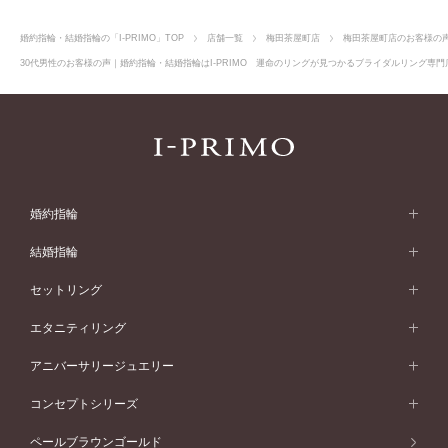
婚約指輪・結婚指輪の「I-PRIMO」TOP
店舗一覧
梅田茶屋町店
梅田茶屋町店のお客様の
30代男性のお客様の声｜婚約指輪・結婚指輪はI-PRIMO 運命のリングが見つかるブライダルリング専門店
婚約指輪
婚約指輪 (エンゲージリング)
結婚指輪
婚約指輪一覧
結婚指輪 (マリッジリング)
セットリング
素材から選ぶ
結婚指輪一覧
セットリング
エタニティリング
プラチナ
フォルムから選ぶ
素材から選ぶ
セットリング一覧
エタニティリング
アニバーサリージュエリー
イエローゴールド
ストレートライン
プラチナ
セッティングから選ぶ
フォルムから選ぶ
素材から選ぶ
エタニティリング一覧
アニバーサリージュエリー
コンセプトシリーズ
ピンクゴールド
ウェーブライン
イエローゴールド
ソリテール
ストレートライン
スタイルから選ぶ
プラチナ
セッティングから選ぶ
素材から選ぶ
アニバーサリージュエリー一覧
コンセプトシリーズ
ペールブラウンゴールド
ペールブラウンゴールド
V字ライン
ピンクゴールド
ワンサイドメレ