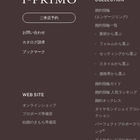
婚約指輪
(エンゲージリング)
ご来店予約
婚約指輪一覧
お問い合わせ
素材から選ぶ
プラチナ
カタログ請求
フォルムから選ぶ
イエローゴールド
ブックマーク
ストレートライン
セッティングから選ぶ
ピンクゴールド
ウェーブライン
ソリテール
ペールブラウンゴール
スタイルから選ぶ
V字ライン
ワンサイドメレ
コンビネーション
シンプル
価格帯から選ぶ
ダブルサイドメレ
フェミニン
50万円台～
ラインメレ
婚約指輪ガイド
モード
40万円台～
婚約指輪 人気ランキング
エレガント
WEB SITE
30万円台～
婚約ネックレス
ゴージャス
20万円台～
オンラインショップ
ダイヤモンドシェイプコレ
10万円台～
プロポーズ準備室
クション
結婚のきもち準備室
パーフェクトプロポーズリ
®
ング