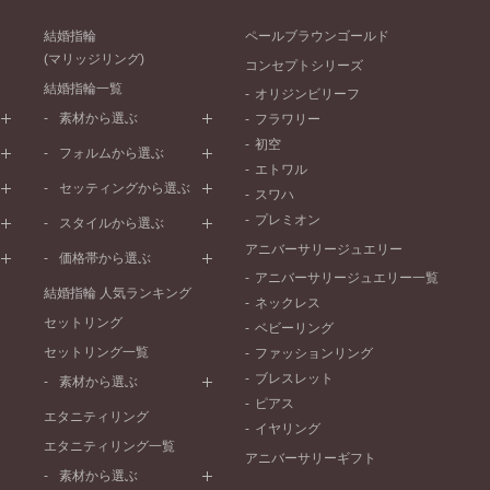
結婚指輪
ペールブラウンゴールド
(マリッジリング)
コンセプトシリーズ
結婚指輪一覧
オリジンビリーフ
素材から選ぶ
フラワリー
初空
プラチナ
フォルムから選ぶ
エトワル
イエローゴールド
ストレートライン
セッティングから選ぶ
スワハ
ピンクゴールド
ウェーブライン
プレーン
プレミオン
ド
ペールブラウンゴールド
スタイルから選ぶ
V字ライン
ワンメレ
コンビネーション
アニバーサリージュエリー
シンプル
価格帯から選ぶ
セベラルメレ
フェミニン
アニバーサリージュエリー一覧
50万円～
ラインメレ
結婚指輪 人気ランキング
モード
ネックレス
40万円～50万円
セットリング
エレガント
ベビーリング
30万円～40万円
セットリング一覧
ゴージャス
ファッションリング
20万円～30万円
ブレスレット
素材から選ぶ
10万円～20万円
ピアス
プラチナ
エタニティリング
イヤリング
イエローゴールド
エタニティリング一覧
アニバーサリーギフト
ピンクゴールド
素材から選ぶ
ペールブラウンゴールド