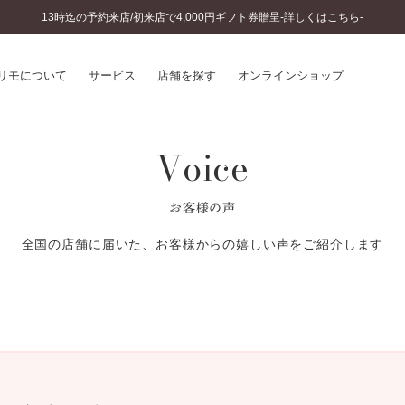
13時迄の予約来店/初来店で4,000円ギフト券贈呈-詳しくはこちら-
リモについて
サービス
店舗を探す
オンラインショップ
Voice
プリモについて
婚約指輪とは
結婚指輪とは
®
ソナルハンド診断
セットリングとは
お客様の声
インへのこだわり
エタニティリングとは
へのこだわり
全国の店舗に届いた、お客様からの嬉しい声をご紹介します
涯のメンテナンス
ニュース一覧
に店舗がある
お客様の声
SWEET STORIES
ビス
ショップブログ
ターサービス
コラム
入方法・仕上げ日数
よくあるご質問