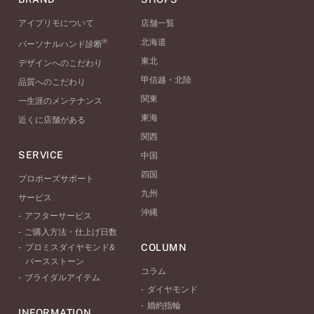
アイプリモについて
店舗一覧
®
北海道
パーソナルハンド診断
東北
デザインへのこだわり
甲信越・北陸
品質へのこだわり
関東
一生涯のメンテナンス
東海
近くに店舗がある
関西
SERVICE
中国
四国
プロポーズサポート
九州
サービス
沖縄
アフターサービス
ご購入方法・仕上げ日数
COLUMN
プロミスダイヤモンド&
バースストーン
コラム
ブライダルアイテム
ダイヤモンド
婚約指輪
INFORMATION