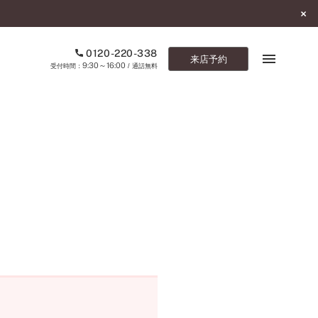
0120-220-338
来店予約
9:30～16:00
受付時間：
/ 通話無料
ブックマーク
ONLINE SHOP
ご来店予約
予約専用ダイヤル
0120-220-338
9:30～16:00
（受付時間：
・通話無料）
カタログ請求
お問い合わせ