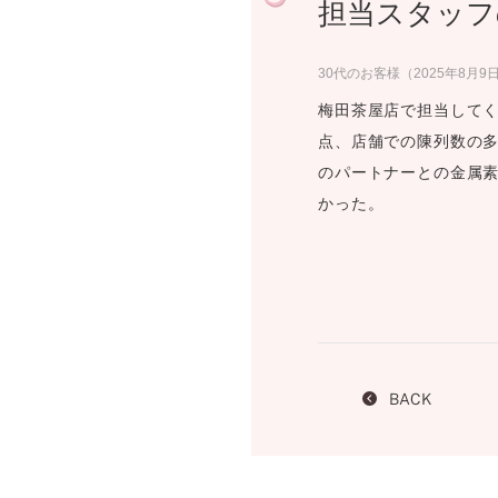
担当スタッフ
プロ
ペールブラウンゴールド
ン
ブラ
30代のお客様（2025年8月9
コンセプトシリーズ
梅田茶屋店で担当してく
プロ
オリジンビリーフ
点、店舗での陳列数の多
フラワリー
のパートナーとの金属
初空
ショ
かった。
エトワル
店舗
スワハ
ご来
プレミオン
BACK