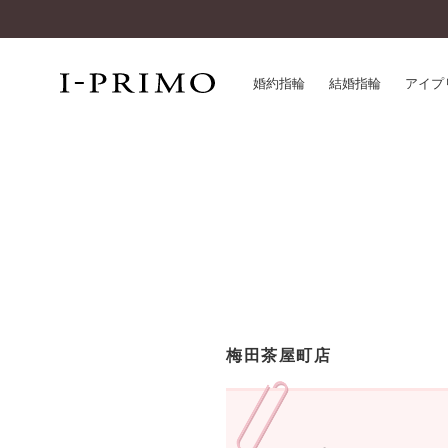
婚約指輪
結婚指輪
アイプ
婚約指輪一覧
アイ
結婚指輪一覧
パー
セットリング一覧
デザ
エタニティリング一覧
品質
アニバーサリージュエリー一覧
一生
近く
コレクション
梅田茶屋町店
®
パーフェクトプロポーズリング
サー
ダイヤモンドプロポーズ
アフ
婚約ネックレス
ご購
ダイヤモンドシェイプコレクション