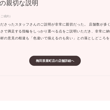
の親切な説明
ミスダイヤモンド&バースストー
イダルアイテム
日ご成約）
ださったスタッフさんのご説明が非常に親切だった。 店舗数が多
ポーズサポート
さで満足する指輪をしっかり選べる点をご説明いただき、非常に納
素材の意見の相違も「色違いで揃えるのも良い」との落としどころを
ップ
一覧
店予約について
梅田茶屋町店の店舗詳細へ