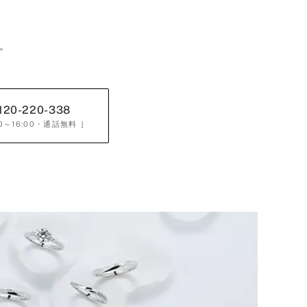
。
120-220-338
0～16:00
・通話無料 ］