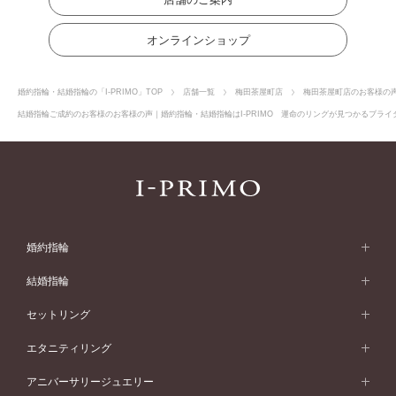
オンラインショップ
婚約指輪・結婚指輪の「I-PRIMO」TOP
店舗一覧
梅田茶屋町店
梅田茶屋町店のお客様の
結婚指輪ご成約のお客様のお客様の声｜婚約指輪・結婚指輪はI-PRIMO 運命のリングが見つかるブライダ
婚約指輪
婚約指輪 (エンゲージリング)
結婚指輪
婚約指輪一覧
結婚指輪 (マリッジリング)
セットリング
素材から選ぶ
結婚指輪一覧
セットリング
エタニティリング
プラチナ
フォルムから選ぶ
素材から選ぶ
セットリング一覧
エタニティリング
アニバーサリージュエリー
イエローゴールド