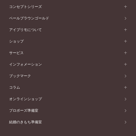
ストレートライン
プラチナ
セッティングから選ぶ
フォルムから選ぶ
素材から選ぶ
エタニティリング一覧
アニバーサリージュエリー
コンセプトシリーズ
ピンクゴールド
ウェーブライン
イエローゴールド
ソリテール
ストレートライン
スタイルから選ぶ
プラチナ
セッティングから選ぶ
素材から選ぶ
アニバーサリージュエリー一覧
コンセプトシリーズ
ペールブラウンゴールド
ペールブラウンゴールド
V字ライン
ピンクゴールド
ワンサイドメレ
ウェーブライン
シンプル
イエローゴールド
プレーン
価格帯から選ぶ
スタイルから選ぶ
プラチナ
ネックレス
コンビネーション
オリジンビリーフ
ペールブラウンゴールド
ダブルサイドメレ
アイプリモについて
V字ライン
フェミニン
ピンクゴールド
ワンメレ
50万円台～
シンプル
イエローゴールド
婚約指輪ガイド
ベビーリング
価格帯から選ぶ
フラワリー
コンビネーション
ラインメレ
モード
アイプリモについて
ペールブラウンゴールド
セベラルメレ
ショップ
40万円台～
フェミニン
ピンクゴールド
ファッションリング
50万円～
婚約指輪 人気ランキング
結婚指輪 人気ランキング
初空
エレガント
コンビネーション
ラインメレ
30万円台～
®
モード
パーソナルハンド診断
店舗一覧
ペールブラウンゴールド
ブレスレット
サービス
40万円～50万円
婚約ネックレス
エトワル
ゴージャス
20万円台～
エレガント
ピアス
30万円～40万円
デザインへのこだわり
プロポーズサポート
スワハ
北海道
インフォメーション
ダイヤモンドシェイプコレクション
10万円台～
ゴージャス
イヤリング
20万円～30万円
品質へのこだわり
プレミオン
サービス
ご来店予約について
札幌店
ブックマーク
®
パーフェクトプロポーズリング
アニバーサリーギフト
10万円～20万円
一生涯のメンテナンス
函館店
アフターサービス
ニュース一覧
コラム
ダイヤモンドプロポーズ
取扱店)エヴァンスブライダル 旭川本店
近くに店舗がある
ご購入方法・仕上げ日数
お客様の声
コラム
オンラインショップ
プロミスダイヤモンド&バースストーン
東北
SWEET STORIES
ダイヤモンド
プロポーズ準備室
婚約指輪
ブライダルアイテム
仙台店
ショップブログ
結婚のきもち準備室
結婚指輪
青森店
公式アンバサダー
リング
弘前パークホテル店