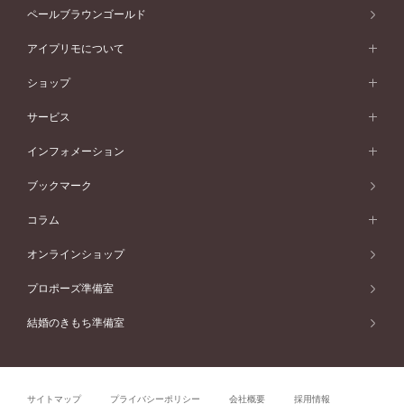
素材から選ぶ
アニバーサリージュエリー一覧
コンセプトシリーズ
ペールブラウンゴールド
ペールブラウンゴールド
V字ライン
ピンクゴールド
ワンサイドメレ
ウェーブライン
シンプル
イエローゴールド
プレーン
価格帯から選ぶ
スタイルから選ぶ
プラチナ
ネックレス
コンビネーション
オリジンビリーフ
ペールブラウンゴールド
ダブルサイドメレ
アイプリモについて
V字ライン
フェミニン
ピンクゴールド
ワンメレ
50万円台～
シンプル
イエローゴールド
婚約指輪ガイド
ベビーリング
価格帯から選ぶ
フラワリー
コンビネーション
ラインメレ
モード
アイプリモについて
ペールブラウンゴールド
セベラルメレ
ショップ
40万円台～
フェミニン
ピンクゴールド
ファッションリング
50万円～
婚約指輪 人気ランキング
結婚指輪 人気ランキング
初空
エレガント
コンビネーション
ラインメレ
30万円台～
®
モード
パーソナルハンド診断
店舗一覧
ペールブラウンゴールド
ブレスレット
サービス
40万円～50万円
婚約ネックレス
エトワル
ゴージャス
20万円台～
エレガント
ピアス
30万円～40万円
デザインへのこだわり
プロポーズサポート
スワハ
北海道
インフォメーション
ダイヤモンドシェイプコレクション
10万円台～
ゴージャス
イヤリング
20万円～30万円
品質へのこだわり
プレミオン
サービス
ご来店予約について
札幌店
ブックマーク
®
パーフェクトプロポーズリング
アニバーサリーギフト
10万円～20万円
一生涯のメンテナンス
函館店
アフターサービス
ニュース一覧
コラム
ダイヤモンドプロポーズ
取扱店)エヴァンスブライダル 旭川本店
近くに店舗がある
ご購入方法・仕上げ日数
お客様の声
コラム
オンラインショップ
プロミスダイヤモンド&バースストーン
東北
SWEET STORIES
ダイヤモンド
プロポーズ準備室
婚約指輪
ブライダルアイテム
仙台店
ショップブログ
結婚のきもち準備室
結婚指輪
青森店
公式アンバサダー
リング
弘前パークホテル店
よくあるご質問
プロポーズ
秋田店
サイトマップ
プライバシーポリシー
会社概要
採用情報