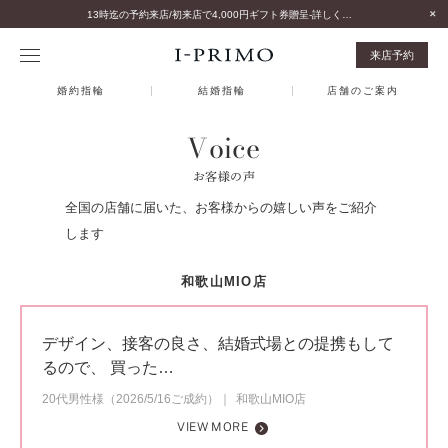
13時迄の予約来店/初来店で4,000円ギフト券贈呈-詳しくはこちら-
来店予約
婚約指輪
結婚指輪
店舗のご案内
Voice
お客様の声
全国の店舗に届いた、お客様からの嬉しい声をご紹介
します
和歌山MIO店
デザイン、接客の良さ、結婚式場との提携もして
るので、 買った…
20代男性様（2026/5/16ご成約）
和歌山MIO店
VIEW MORE