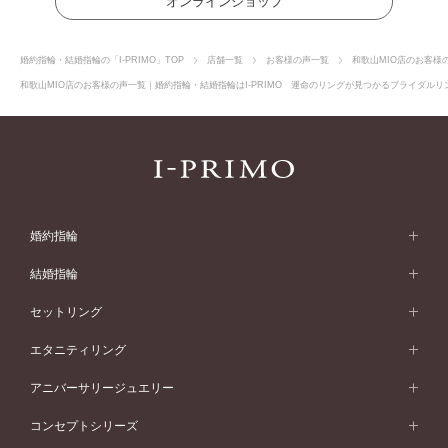
オンラインショップ
婚約指輪・結婚指輪の「I-PRIMO」TOP
店舗一覧
お客様の声一覧
和歌山MIO店のお客様
和歌山MIO店のお客様の声一覧｜婚約指輪・結婚指輪はI-PRIMO 運命のリングが見つかるブライダルリン
婚約指輪
婚約指輪 (エンゲージリング)
結婚指輪
婚約指輪一覧
結婚指輪 (マリッジリング)
セットリング
素材から選ぶ
結婚指輪一覧
セットリング
エタニティリング
プラチナ
フォルムから選ぶ
素材から選ぶ
セットリング一覧
エタニティリング
アニバーサリージュエリー
イエローゴールド
ストレートライン
プラチナ
セッティングから選ぶ
フォルムから選ぶ
素材から選ぶ
エタニティリング一覧
アニバーサリージュエリー
コンセプトシリーズ
ピンクゴールド
ウェーブライン
イエローゴールド
ソリテール
ストレートライン
スタイルから選ぶ
プラチナ
セッティングから選ぶ