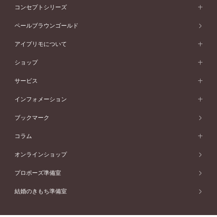
フォルムから選ぶ
素材から選ぶ
エタニティリング一覧
アニバーサリージュエリー
コンセプトシリーズ
ピンクゴールド
ウェーブライン
イエローゴールド
ソリテール
ストレートライン
スタイルから選ぶ
プラチナ
セッティングから選ぶ
素材から選ぶ
アニバーサリージュエリー一覧
コンセプトシリーズ
ペールブラウンゴールド
ペールブラウンゴールド
V字ライン
ピンクゴールド
ワンサイドメレ
ウェーブライン
シンプル
イエローゴールド
プレーン
価格帯から選ぶ
スタイルから選ぶ
プラチナ
ネックレス
コンビネーション
オリジンビリーフ
ペールブラウンゴールド
ダブルサイドメレ
アイプリモについて
V字ライン
フェミニン
ピンクゴールド
ワンメレ
50万円台～
シンプル
イエローゴールド
婚約指輪ガイド
ベビーリング
価格帯から選ぶ
フラワリー
コンビネーション
ラインメレ
モード
アイプリモについて
ペールブラウンゴールド
セベラルメレ
ショップ
40万円台～
フェミニン
ピンクゴールド
ファッションリング
50万円～
婚約指輪 人気ランキング
結婚指輪 人気ランキング
初空
エレガント
コンビネーション
ラインメレ
30万円台～
®
モード
パーソナルハンド診断
店舗一覧
ペールブラウンゴールド
ブレスレット
サービス
40万円～50万円
婚約ネックレス
エトワル
ゴージャス
20万円台～
エレガント
ピアス
30万円～40万円
デザインへのこだわり
プロポーズサポート
スワハ
北海道
インフォメーション
ダイヤモンドシェイプコレクション
10万円台～
ゴージャス
イヤリング
20万円～30万円
品質へのこだわり
プレミオン
サービス
ご来店予約について
札幌店
ブックマーク
®
パーフェクトプロポーズリング
アニバーサリーギフト
10万円～20万円
一生涯のメンテナンス
函館店
アフターサービス
ニュース一覧
コラム
ダイヤモンドプロポーズ
取扱店)エヴァンスブライダル 旭川本店
近くに店舗がある
ご購入方法・仕上げ日数
お客様の声
コラム
オンラインショップ
プロミスダイヤモンド&バースストーン
東北
SWEET STORIES
ダイヤモンド
プロポーズ準備室
婚約指輪
ブライダルアイテム
仙台店
ショップブログ
結婚のきもち準備室
結婚指輪
青森店
公式アンバサダー
リング
弘前パークホテル店