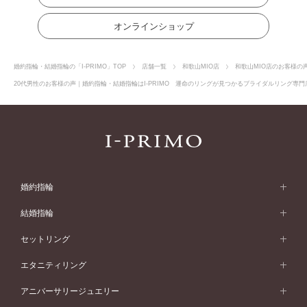
オンラインショップ
婚約指輪・結婚指輪の「I-PRIMO」TOP
店舗一覧
和歌山MIO店
和歌山MIO店のお客様の
20代男性のお客様の声｜婚約指輪・結婚指輪はI-PRIMO 運命のリングが見つかるブライダルリング専門店
婚約指輪
婚約指輪 (エンゲージリング)
結婚指輪
婚約指輪一覧
結婚指輪 (マリッジリング)
セットリング
素材から選ぶ
結婚指輪一覧
セットリング
エタニティリング
プラチナ
フォルムから選ぶ
素材から選ぶ
セットリング一覧
エタニティリング
アニバーサリージュエリー
イエローゴールド
ストレートライン
プラチナ
セッティングから選ぶ