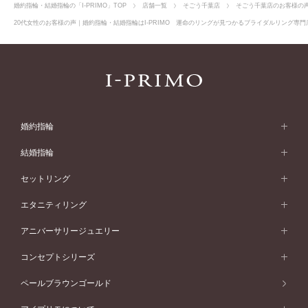
婚約指輪・結婚指輪の「I-PRIMO」TOP
店舗一覧
そごう千葉店
そごう千葉店のお客様の
20代女性のお客様の声｜婚約指輪・結婚指輪はI-PRIMO 運命のリングが見つかるブライダルリング専門店
婚約指輪
婚約指輪 (エンゲージリング)
結婚指輪
婚約指輪一覧
結婚指輪 (マリッジリング)
セットリング
素材から選ぶ
結婚指輪一覧
セットリング
エタニティリング
プラチナ
フォルムから選ぶ
素材から選ぶ
セットリング一覧
エタニティリング
アニバーサリージュエリー
イエローゴールド
ストレートライン
プラチナ
セッティングから選ぶ
フォルムから選ぶ
素材から選ぶ
エタニティリング一覧
アニバーサリージュエリー
コンセプトシリーズ
ピンクゴールド
ウェーブライン
イエローゴールド
ソリテール
ストレートライン
スタイルから選ぶ
プラチナ
セッティングから選ぶ
素材から選ぶ
アニバーサリージュエリー一覧
コンセプトシリーズ
ペールブラウンゴールド
ペールブラウンゴールド
V字ライン
ピンクゴールド
ワンサイドメレ
ウェーブライン
シンプル
イエローゴールド
プレーン
価格帯から選ぶ
スタイルから選ぶ
プラチナ
ネックレス
コンビネーション
オリジンビリーフ
ペールブラウンゴールド
ダブルサイドメレ