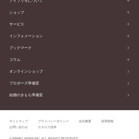
アイプリモについて
V字ライン
フェミニン
ピンクゴールド
ワンメレ
50万円台～
シンプル
イエローゴールド
婚約指輪ガイド
ベビーリング
価格帯から選ぶ
フラワリー
コンビネーション
ラインメレ
モード
アイプリモについて
ペールブラウンゴールド
セベラルメレ
ショップ
40万円台～
フェミニン
ピンクゴールド
ファッションリング
50万円～
婚約指輪 人気ランキング
結婚指輪 人気ランキング
初空
エレガント
コンビネーション
ラインメレ
30万円台～
®
モード
パーソナルハンド診断
店舗一覧
ペールブラウンゴールド
ブレスレット
サービス
40万円～50万円
婚約ネックレス
エトワル
ゴージャス
20万円台～
エレガント
ピアス
30万円～40万円
デザインへのこだわり
プロポーズサポート
スワハ
北海道
インフォメーション
ダイヤモンドシェイプコレクション
10万円台～
ゴージャス
イヤリング
20万円～30万円
品質へのこだわり
プレミオン
サービス
ご来店予約について
札幌店
ブックマーク
®
パーフェクトプロポーズリング
アニバーサリーギフト
10万円～20万円
一生涯のメンテナンス
函館店
アフターサービス
ニュース一覧
コラム
ダイヤモンドプロポーズ
取扱店)エヴァンスブライダル 旭川本店
近くに店舗がある
ご購入方法・仕上げ日数
お客様の声
コラム
オンラインショップ
プロミスダイヤモンド&バースストーン
東北
SWEET STORIES
ダイヤモンド
プロポーズ準備室
婚約指輪
ブライダルアイテム
仙台店
ショップブログ
結婚のきもち準備室
結婚指輪
青森店
公式アンバサダー
リング
弘前パークホテル店
よくあるご質問
プロポーズ
秋田店
サイトマップ
プライバシーポリシー
会社概要
採用情報
結婚関連
盛岡大通店
お問い合わせ
カタログ請求
山形店
関連コラム
© PRIMO JAPAN INC. ALL RIGHTS RESERVED.