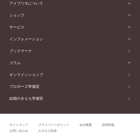
オリジンビリーフ
ペールブラウンゴールド
ダブルサイドメレ
アイプリモについて
V字ライン
フェミニン
ピンクゴールド
ワンメレ
50万円台～
シンプル
イエローゴールド
婚約指輪ガイド
ベビーリング
価格帯から選ぶ
フラワリー
コンビネーション
ラインメレ
モード
アイプリモについて
ペールブラウンゴールド
セベラルメレ
ショップ
40万円台～
フェミニン
ピンクゴールド
ファッションリング
50万円～
婚約指輪 人気ランキング
結婚指輪 人気ランキング
初空
エレガント
コンビネーション
ラインメレ
30万円台～
®
モード
パーソナルハンド診断
店舗一覧
ペールブラウンゴールド
ブレスレット
サービス
40万円～50万円
婚約ネックレス
エトワル
ゴージャス
20万円台～
エレガント
ピアス
30万円～40万円
デザインへのこだわり
プロポーズサポート
スワハ
北海道
インフォメーション
ダイヤモンドシェイプコレクション
10万円台～
ゴージャス
イヤリング
20万円～30万円
品質へのこだわり
プレミオン
サービス
ご来店予約について
札幌店
ブックマーク
®
パーフェクトプロポーズリング
アニバーサリーギフト
10万円～20万円
一生涯のメンテナンス
函館店
アフターサービス
ニュース一覧
コラム
ダイヤモンドプロポーズ
取扱店)エヴァンスブライダル 旭川本店
近くに店舗がある
ご購入方法・仕上げ日数
お客様の声
コラム
オンラインショップ
プロミスダイヤモンド&バースストーン
東北
SWEET STORIES
ダイヤモンド
プロポーズ準備室
婚約指輪
ブライダルアイテム
仙台店
ショップブログ
結婚のきもち準備室
結婚指輪
青森店
公式アンバサダー
リング
弘前パークホテル店
よくあるご質問
プロポーズ
秋田店
サイトマップ
プライバシーポリシー
会社概要
採用情報
結婚関連
盛岡大通店
お問い合わせ
カタログ請求
山形店