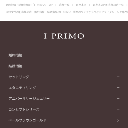
婚約指輪・結婚指輪の「I-PRIMO」TOP
店舗一覧
銀座本店
銀座本店のお客様の声一覧
20代女性のお客様の声｜婚約指輪・結婚指輪はI-PRIMO 運命のリングが見つかるブライダルリング専門店
婚約指輪
婚約指輪 (エンゲージリング)
結婚指輪
婚約指輪一覧
結婚指輪 (マリッジリング)
セットリング
素材から選ぶ
結婚指輪一覧
セットリング
エタニティリング
プラチナ
フォルムから選ぶ
素材から選ぶ
セットリング一覧
エタニティリング
アニバーサリージュエリー
イエローゴールド
ストレートライン
プラチナ
セッティングから選ぶ
フォルムから選ぶ
素材から選ぶ
エタニティリング一覧
アニバーサリージュエリー
コンセプトシリーズ
ピンクゴールド
ウェーブライン
イエローゴールド
ソリテール
ストレートライン
スタイルから選ぶ
プラチナ
セッティングから選ぶ
素材から選ぶ
アニバーサリージュエリー一覧
コンセプトシリーズ
ペールブラウンゴールド
ペールブラウンゴールド
V字ライン
ピンクゴールド
ワンサイドメレ
ウェーブライン
シンプル
イエローゴールド
プレーン
価格帯から選ぶ
スタイルから選ぶ
プラチナ
ネックレス
コンビネーション