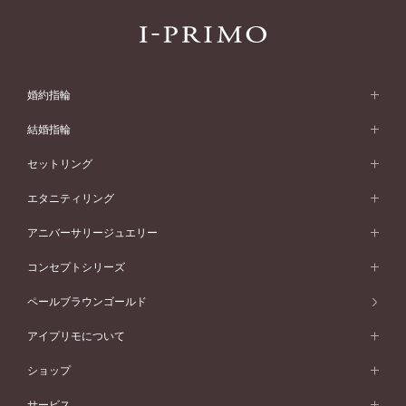
婚約指輪
婚約指輪 (エンゲージリング)
結婚指輪
婚約指輪一覧
結婚指輪 (マリッジリング)
セットリング
素材から選ぶ
結婚指輪一覧
セットリング
エタニティリング
プラチナ
フォルムから選ぶ
素材から選ぶ
セットリング一覧
エタニティリング
アニバーサリージュエリー
イエローゴールド
ストレートライン
プラチナ
セッティングから選ぶ
フォルムから選ぶ
素材から選ぶ
エタニティリング一覧
アニバーサリージュエリー
コンセプトシリーズ
ピンクゴールド
ウェーブライン
イエローゴールド
ソリテール
ストレートライン
スタイルから選ぶ
プラチナ
セッティングから選ぶ
素材から選ぶ
アニバーサリージュエリー一覧
コンセプトシリーズ
ペールブラウンゴールド
ペールブラウンゴールド
V字ライン
ピンクゴールド
ワンサイドメレ
ウェーブライン
シンプル
イエローゴールド
プレーン
価格帯から選ぶ
スタイルから選ぶ
プラチナ
ネックレス
コンビネーション
オリジンビリーフ
ペールブラウンゴールド
ダブルサイドメレ
アイプリモについて
V字ライン
フェミニン
ピンクゴールド
ワンメレ
50万円台～
シンプル
イエローゴールド
婚約指輪ガイド
ベビーリング
価格帯から選ぶ
フラワリー
コンビネーション
ラインメレ
モード
アイプリモについて
ペールブラウンゴールド
セベラルメレ
ショップ
40万円台～
フェミニン
ピンクゴールド
ファッションリング
50万円～
婚約指輪 人気ランキング
結婚指輪 人気ランキング
初空
エレガント
コンビネーション
ラインメレ
30万円台～
®
モード
パーソナルハンド診断
店舗一覧
ペールブラウンゴールド
ブレスレット
サービス
40万円～50万円