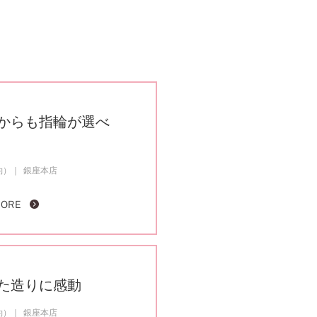
からも指輪が選べ
約）
銀座本店
MORE
た造りに感動
約）
銀座本店