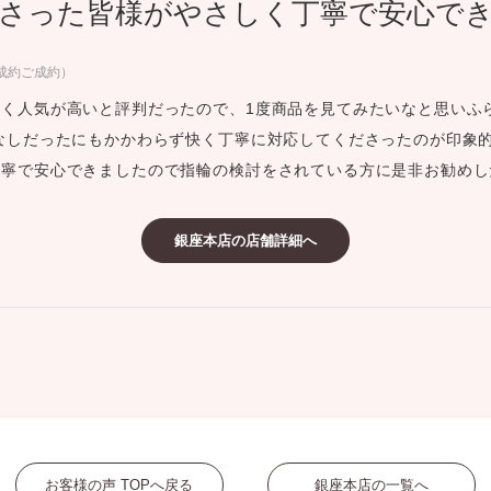
さった皆様がやさしく丁寧で安心で
ミスダイヤモンド&バースストー
イダルアイテム
ご成約ご成約）
く人気が高いと評判だったので、1度商品を見てみたいなと思いふ
ポーズサポート
なしだったにもかかわらず快く丁寧に対応してくださったのが印象的
丁寧で安心できましたので指輪の検討をされている方に是非お勧めし
ップ
一覧
銀座本店の店舗詳細へ
店予約について
お客様の声 TOPへ戻る
銀座本店の一覧へ