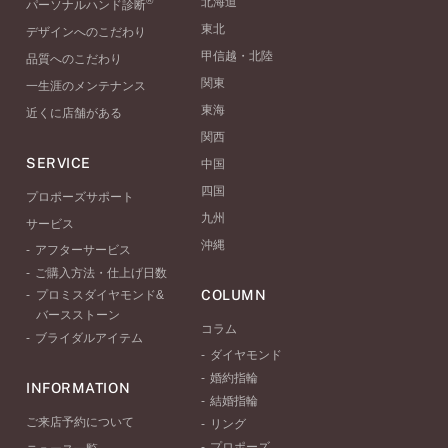
®
北海道
パーソナルハンド診断
東北
デザインへのこだわり
甲信越・北陸
品質へのこだわり
関東
一生涯のメンテナンス
東海
近くに店舗がある
関西
SERVICE
中国
四国
プロポーズサポート
九州
サービス
沖縄
アフターサービス
ご購入方法・仕上げ日数
COLUMN
プロミスダイヤモンド&
バースストーン
コラム
ブライダルアイテム
ダイヤモンド
婚約指輪
INFORMATION
結婚指輪
ご来店予約について
リング
プロポーズ