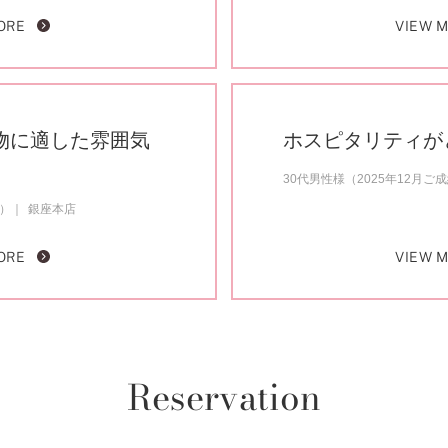
ORE
VIEW 
物に適した雰囲気
ホスピタリティが
30代男性様（2025年12月ご
約）
銀座本店
ORE
VIEW 
Reservation