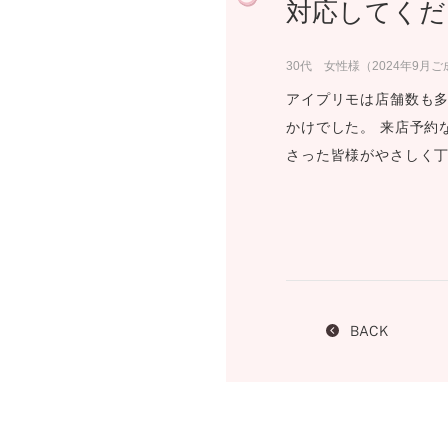
対応してくだ
プロ
ペールブラウンゴールド
ン
ブラ
30代 女性様（2024年9月
コンセプトシリーズ
アイプリモは店舗数も多
プロ
オリジンビリーフ
かけでした。 来店予約
フラワリー
さった皆様がやさしく
初空
ショ
エトワル
店舗
スワハ
ご来
プレミオン
BACK