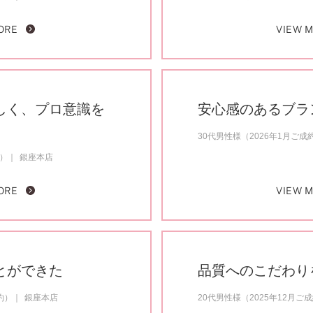
ORE
VIEW 
しく、プロ意識を
安心感のあるブラ
30代男性様（2026年1月ご成
約）
銀座本店
ORE
VIEW 
とができた
品質へのこだわり
約）
銀座本店
20代男性様（2025年12月ご