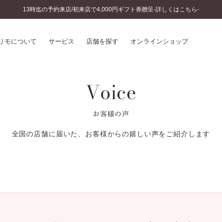
13時迄の予約来店/初来店で4,000円ギフト券贈呈-詳しくはこちら-
リモについて
サービス
店舗を探す
オンラインショップ
Voice
プリモについて
婚約指輪とは
結婚指輪とは
®
ソナルハンド診断
セットリングとは
お客様の声
インへのこだわり
エタニティリングとは
へのこだわり
全国の店舗に届いた、お客様からの嬉しい声をご紹介します
涯のメンテナンス
ニュース一覧
に店舗がある
お客様の声
SWEET STORIES
ビス
ショップブログ
ターサービス
コラム
入方法・仕上げ日数
よくあるご質問