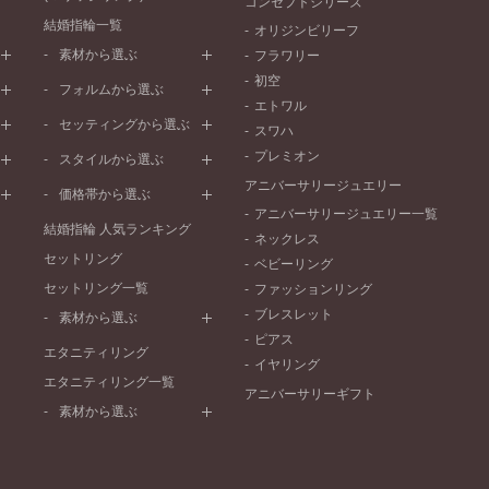
コンセプトシリーズ
結婚指輪一覧
オリジンビリーフ
素材から選ぶ
フラワリー
初空
プラチナ
フォルムから選ぶ
エトワル
イエローゴールド
ストレートライン
セッティングから選ぶ
スワハ
ピンクゴールド
ウェーブライン
プレーン
プレミオン
ド
ペールブラウンゴールド
スタイルから選ぶ
V字ライン
ワンメレ
コンビネーション
アニバーサリージュエリー
シンプル
価格帯から選ぶ
セベラルメレ
フェミニン
アニバーサリージュエリー一覧
50万円～
ラインメレ
結婚指輪 人気ランキング
モード
ネックレス
40万円～50万円
セットリング
エレガント
ベビーリング
30万円～40万円
セットリング一覧
ゴージャス
ファッションリング
20万円～30万円
ブレスレット
素材から選ぶ
10万円～20万円
ピアス
プラチナ
エタニティリング
イヤリング
イエローゴールド
エタニティリング一覧
アニバーサリーギフト
ピンクゴールド
素材から選ぶ
ペールブラウンゴールド
プラチナ
コンビネーション
イエローゴールド