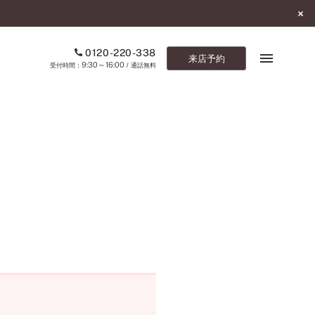
0120-220-338
来店予約
9:30～16:00
受付時間：
/ 通話無料
ブックマーク
ONLINE SHOP
ご来店予約
予約専用ダイヤル
0120-220-338
9:30～16:00
（受付時間：
・通話無料）
カタログ請求
お問い合わせ