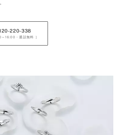
。
120-220-338
0～16:00
・通話無料 ］