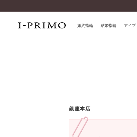
婚約指輪
結婚指輪
アイプ
婚約指輪一覧
アイ
結婚指輪一覧
パー
セットリング一覧
デザ
エタニティリング一覧
品質
アニバーサリージュエリー一覧
一生
近く
コレクション
銀座本店
®
パーフェクトプロポーズリング
サー
ダイヤモンドプロポーズ
アフ
婚約ネックレス
ご購
ダイヤモンドシェイプコレクション