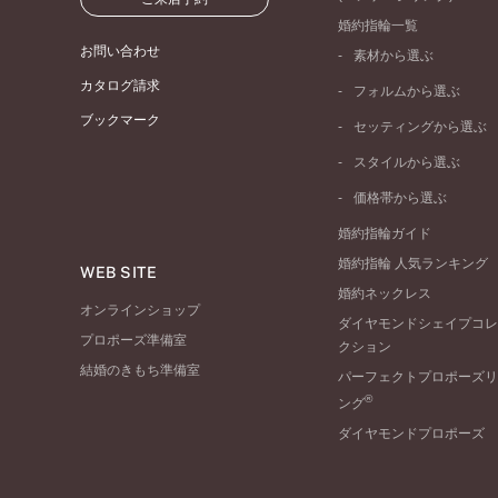
婚約指輪一覧
お問い合わせ
素材から選ぶ
プラチナ
カタログ請求
フォルムから選ぶ
イエローゴールド
ブックマーク
ストレートライン
セッティングから選ぶ
ピンクゴールド
ウェーブライン
ソリテール
ペールブラウンゴール
スタイルから選ぶ
V字ライン
ワンサイドメレ
コンビネーション
シンプル
価格帯から選ぶ
ダブルサイドメレ
フェミニン
50万円台～
ラインメレ
婚約指輪ガイド
モード
40万円台～
婚約指輪 人気ランキング
エレガント
WEB SITE
30万円台～
婚約ネックレス
ゴージャス
20万円台～
オンラインショップ
ダイヤモンドシェイプコレ
10万円台～
プロポーズ準備室
クション
結婚のきもち準備室
パーフェクトプロポーズリ
®
ング
ダイヤモンドプロポーズ