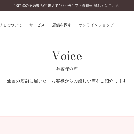
13時迄の予約来店/初来店で4,000円ギフト券贈呈-詳しくはこちら-
リモについて
サービス
店舗を探す
オンラインショップ
Voice
プリモについて
婚約指輪とは
結婚指輪とは
®
ソナルハンド診断
セットリングとは
お客様の声
インへのこだわり
エタニティリングとは
へのこだわり
全国の店舗に届いた、お客様からの嬉しい声をご紹介します
涯のメンテナンス
ニュース一覧
に店舗がある
お客様の声
SWEET STORIES
ビス
ショップブログ
ターサービス
コラム
入方法・仕上げ日数
よくあるご質問