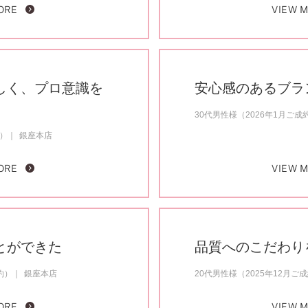
ORE
VIEW 
しく、プロ意識を
安心感のあるブラ
30代男性様（2026年1月ご成
約）
銀座本店
ORE
VIEW 
とができた
品質へのこだわり
約）
銀座本店
20代男性様（2025年12月ご
ORE
VIEW 