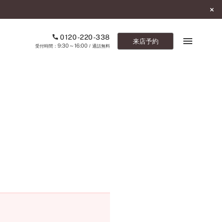
0120-220-338
来店予約
9:30～16:00
受付時間：
/ 通話無料
ブックマーク
ONLINE SHOP
ご来店予約
予約専用ダイヤル
0120-220-338
9:30～16:00
（受付時間：
・通話無料）
カタログ請求
お問い合わせ