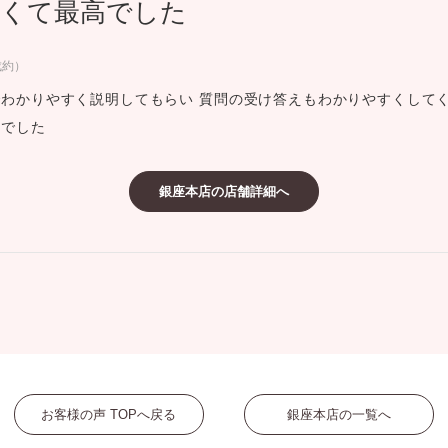
くて最高でした
ミスダイヤモンド&バースストー
イダルアイテム
成約）
わかりやすく説明してもらい 質問の受け答えもわかりやすくしてく
ポーズサポート
高でした
ップ
銀座本店の店舗詳細へ
一覧
店予約について
お客様の声 TOPへ戻る
銀座本店の一覧へ