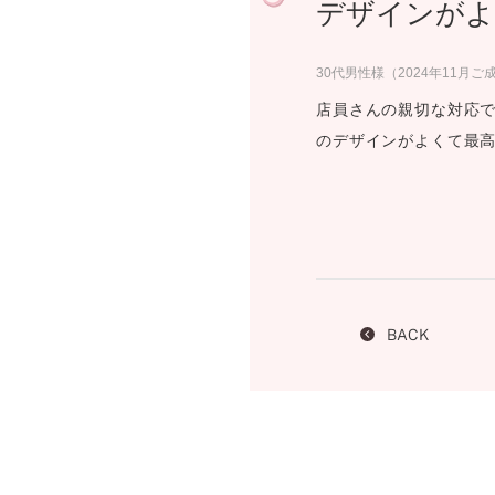
デザインがよ
プロ
ペールブラウンゴールド
ン
ブラ
30代男性様（2024年11月ご
コンセプトシリーズ
店員さんの親切な対応で
プロ
オリジンビリーフ
のデザインがよくて最
フラワリー
初空
ショ
エトワル
店舗
スワハ
ご来
プレミオン
BACK