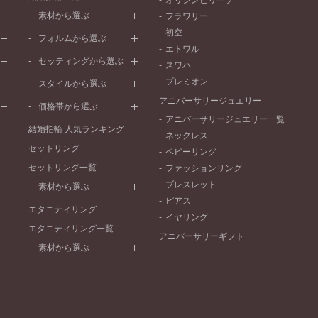
オリジンビリーフ
素材から選ぶ
フラワリー
初空
プラチナ
フォルムから選ぶ
エトワル
イエローゴールド
ストレートライン
セッティングから選ぶ
スワハ
ピンクゴールド
ウェーブライン
プレーン
プレミオン
ド
ペールブラウンゴールド
スタイルから選ぶ
V字ライン
ワンメレ
コンビネーション
アニバーサリージュエリー
シンプル
価格帯から選ぶ
セベラルメレ
フェミニン
アニバーサリージュエリー一覧
50万円～
ラインメレ
結婚指輪 人気ランキング
モード
ネックレス
40万円～50万円
セットリング
エレガント
ベビーリング
30万円～40万円
セットリング一覧
ゴージャス
ファッションリング
20万円～30万円
ブレスレット
素材から選ぶ
10万円～20万円
ピアス
プラチナ
エタニティリング
イヤリング
イエローゴールド
エタニティリング一覧
アニバーサリーギフト
ピンクゴールド
素材から選ぶ
ペールブラウンゴールド
プラチナ
コンビネーション
イエローゴールド
ピンクゴールド
ペールブラウンゴールド