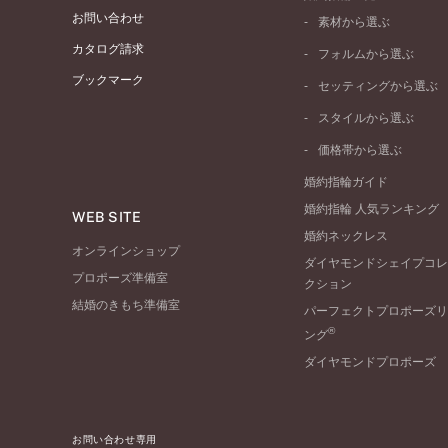
お問い合わせ
素材から選ぶ
プラチナ
カタログ請求
フォルムから選ぶ
イエローゴールド
ブックマーク
ストレートライン
セッティングから選ぶ
ピンクゴールド
ウェーブライン
ソリテール
ペールブラウンゴール
スタイルから選ぶ
V字ライン
ワンサイドメレ
コンビネーション
シンプル
価格帯から選ぶ
ダブルサイドメレ
フェミニン
50万円台～
ラインメレ
婚約指輪ガイド
モード
40万円台～
婚約指輪 人気ランキング
エレガント
WEB SITE
30万円台～
婚約ネックレス
ゴージャス
20万円台～
オンラインショップ
ダイヤモンドシェイプコレ
10万円台～
プロポーズ準備室
クション
結婚のきもち準備室
パーフェクトプロポーズリ
®
ング
ダイヤモンドプロポーズ
お問い合わせ専用