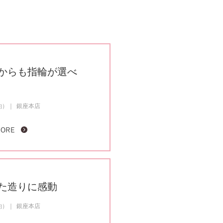
からも指輪が選べ
約）
銀座本店
MORE
た造りに感動
約）
銀座本店