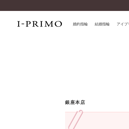
婚約指輪
結婚指輪
アイプ
婚約指輪一覧
アイ
結婚指輪一覧
パー
セットリング一覧
デザ
エタニティリング一覧
品質
アニバーサリージュエリー一覧
一生
近く
コレクション
銀座本店
®
パーフェクトプロポーズリング
サー
ダイヤモンドプロポーズ
アフ
婚約ネックレス
ご購
ダイヤモンドシェイプコレクション