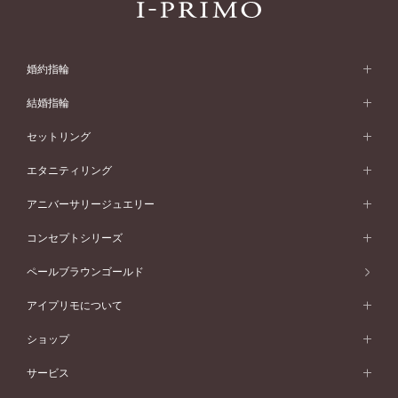
婚約指輪
婚約指輪 (エンゲージリング)
結婚指輪
婚約指輪一覧
結婚指輪 (マリッジリング)
セットリング
素材から選ぶ
結婚指輪一覧
セットリング
エタニティリング
プラチナ
フォルムから選ぶ
素材から選ぶ
セットリング一覧
エタニティリング
アニバーサリージュエリー
イエローゴールド
ストレートライン
プラチナ
セッティングから選ぶ
フォルムから選ぶ
素材から選ぶ
エタニティリング一覧
アニバーサリージュエリー
コンセプトシリーズ
ピンクゴールド
ウェーブライン
イエローゴールド
ソリテール
ストレートライン
スタイルから選ぶ
プラチナ
セッティングから選ぶ
素材から選ぶ
アニバーサリージュエリー一覧
コンセプトシリーズ
ペールブラウンゴールド
ペールブラウンゴールド
V字ライン
ピンクゴールド
ワンサイドメレ
ウェーブライン
シンプル
イエローゴールド
プレーン
価格帯から選ぶ
スタイルから選ぶ
プラチナ
ネックレス
コンビネーション
オリジンビリーフ
ペールブラウンゴールド
ダブルサイドメレ
アイプリモについて
V字ライン
フェミニン
ピンクゴールド
ワンメレ
50万円台～
シンプル
イエローゴールド
婚約指輪ガイド
ベビーリング
価格帯から選ぶ
フラワリー
コンビネーション
ラインメレ
モード
アイプリモについて
ペールブラウンゴールド
セベラルメレ
ショップ
40万円台～
フェミニン
ピンクゴールド
ファッションリング
50万円～
婚約指輪 人気ランキング
結婚指輪 人気ランキング
初空
エレガント
コンビネーション
ラインメレ
30万円台～
®
モード
パーソナルハンド診断
店舗一覧
ペールブラウンゴールド
ブレスレット
サービス
40万円～50万円
婚約ネックレス
エトワル
ゴージャス
20万円台～
エレガント